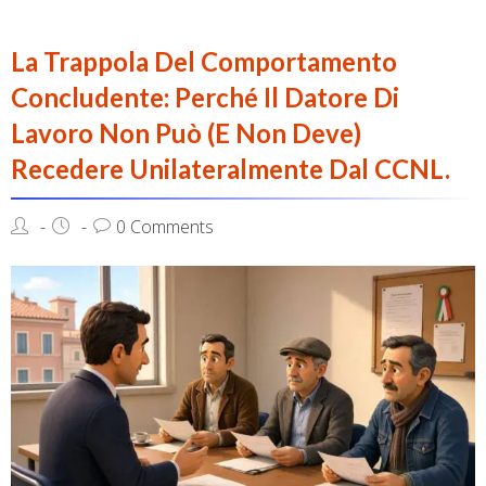
La Trappola Del Comportamento
Concludente: Perché Il Datore Di
Lavoro Non Può (E Non Deve)
Recedere Unilateralmente Dal CCNL.
0 Comments