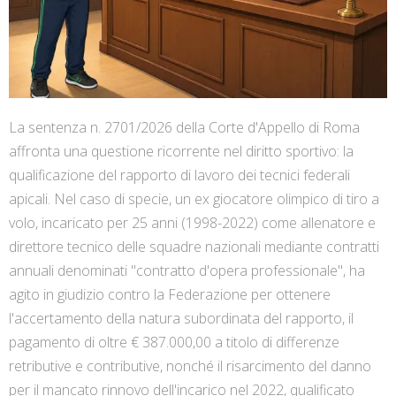
La sentenza n. 2701/2026 della Corte d'Appello di Roma
affronta una questione ricorrente nel diritto sportivo: la
qualificazione del rapporto di lavoro dei tecnici federali
apicali. Nel caso di specie, un ex giocatore olimpico di tiro a
volo, incaricato per 25 anni (1998-2022) come allenatore e
direttore tecnico delle squadre nazionali mediante contratti
annuali denominati "contratto d'opera professionale", ha
agito in giudizio contro la Federazione per ottenere
l'accertamento della natura subordinata del rapporto, il
pagamento di oltre € 387.000,00 a titolo di differenze
retributive e contributive, nonché il risarcimento del danno
per il mancato rinnovo dell'incarico nel 2022, qualificato