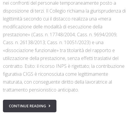
nei confronti del personale temporaneamente posto a
disposizione di terzi. Il Collegio richiama la giurisprudenza di
legittimità secondo cui il distacco realizza una «mera
modificazione delle modalità di esecuzione della
prestazione» (Cass. n. 17748/2004; Cass. n. 9694/2009;
Cass. n. 26138/2013; Cass. n. 10051/2023) e una
«dissociazione funzionale» tra titolarità del rapporto e
utilizzazione della prestazione, senza effetti traslativi del
contratto. Esito: il ricorso INPS è rigettato; la contribuzione
figurativa CIGS è riconosciuta come legittimamente
maturata, con conseguente diritto della lavoratrice al
trattamento pensionistico anticipato.
CONTINUE READING