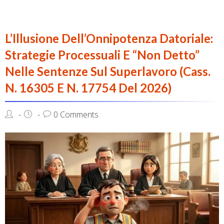
L’Illusione Dell’Onnipotenza Datoriale:
Strategie Processuali E “Non Detto”
Nelle Sentenze Sul Superlavoro (Cass.
N. 16305 E N. 17754 Del 2026)
0 Comments