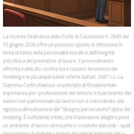
La recente Ordinanza della Corte di Cassazione n. 2640 del
15 giugno 2026 offre un prezioso spunto di riflessione in
tema di tutela della personalità morale e dell'integrità
psicofisica del prestatore di lavoro. Il provvedimento
affronta il delicato confine tra il classico fenomeno del
mobbing e le più ampie tutele offerte dall'art. 2087 c.c. La
Suprema Corte chiarisce un principio di fondamentale
importanza per i professionisti del settore: il risarcimento del
danno non patrimoniale da lavoro non è subordinato alla
rigorosa dimostrazione del "disegno persecutorio" tipico del
mobbing. È sufficiente, infatti, che il lavoratore alleghi e provi
un ambiente di lavoro stressante o condotte datoriali – quali
l'irrogazione di ripetute sanzioni disciplinari ingiustificate o