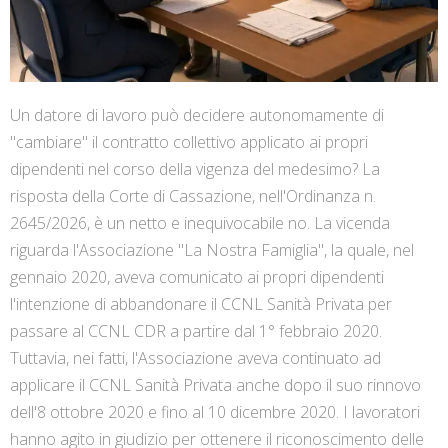
Un datore di lavoro può decidere autonomamente di
"cambiare" il contratto collettivo applicato ai propri
dipendenti nel corso della vigenza del medesimo? La
risposta della Corte di Cassazione, nell'Ordinanza n.
2645/2026, è un netto e inequivocabile no. La vicenda
riguarda l'Associazione "La Nostra Famiglia", la quale, nel
gennaio 2020, aveva comunicato ai propri dipendenti
l'intenzione di abbandonare il CCNL Sanità Privata per
passare al CCNL CDR a partire dal 1° febbraio 2020.
Tuttavia, nei fatti, l'Associazione aveva continuato ad
applicare il CCNL Sanità Privata anche dopo il suo rinnovo
dell'8 ottobre 2020 e fino al 10 dicembre 2020. I lavoratori
hanno agito in giudizio per ottenere il riconoscimento delle