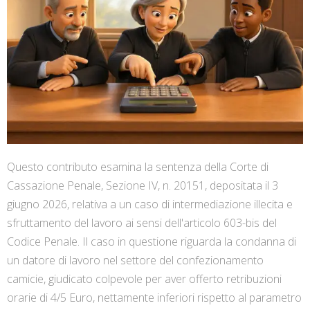
Questo contributo esamina la sentenza della Corte di
Cassazione Penale, Sezione IV, n. 20151, depositata il 3
giugno 2026, relativa a un caso di intermediazione illecita e
sfruttamento del lavoro ai sensi dell'articolo 603-bis del
Codice Penale. Il caso in questione riguarda la condanna di
un datore di lavoro nel settore del confezionamento
camicie, giudicato colpevole per aver offerto retribuzioni
orarie di 4/5 Euro, nettamente inferiori rispetto al parametro