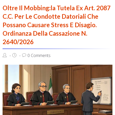
Oltre Il Mobbing:la Tutela Ex Art. 2087
C.c. Per Le Condotte Datoriali Che
Possano Causare Stress E Disagio.
Ordinanza Della Cassazione N.
2640/2026
0 Comments