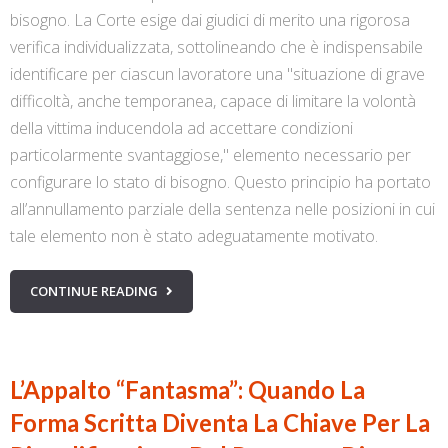
bisogno. La Corte esige dai giudici di merito una rigorosa
verifica individualizzata, sottolineando che è indispensabile
identificare per ciascun lavoratore una "situazione di grave
difficoltà, anche temporanea, capace di limitare la volontà
della vittima inducendola ad accettare condizioni
particolarmente svantaggiose," elemento necessario per
configurare lo stato di bisogno. Questo principio ha portato
all’annullamento parziale della sentenza nelle posizioni in cui
tale elemento non è stato adeguatamente motivato.
CONTINUE READING
L’Appalto “Fantasma”: Quando La
Forma Scritta Diventa La Chiave Per La