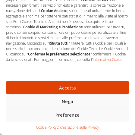
possono "comprare" o giustificare il sacrificio della salute.
necessari per fornirti il servizio richiesto e garantirti la corretta fruizione e
navigazione del sito. I
Cookie Analitici
, sono utilizzati unicamente in forma
Che si tratti di un crollo psichico per l'accumulo di mansioni
aggregata e anonima per ottenere dati statistici in merito alle visite al nostro
o di un infarto causato da turni massacranti e mezzi
sito. Per i Cookie Tecnici e Analitici non è necessario acquisire il tuo
consenso.I
Cookie di Marketing e Profilazione
sono utilizzati per inviarti,
inidonei, la giurisprudenza di legittimità impone un cambio di
previo consenso specifico, comunicazioni pubblicitarie personalizzate al fine
paradigma. Non siamo più di fronte a mere enunciazioni di
di fornirti prodotti e servizi in linea alle preferenze rilevate attraverso la tua
navigazione. Cliccando su "
Rifiuta tutti
" rifiuterai tutti i Cookie per i quali è
principio, ma a precise armi processuali: se la malattia è
necessario il tuo consenso, ad esclusione dei Cookie Tecnici e Cookie Analitici.
"figlia" dell'illecito datoriale, il periodo di comporto si azzera,
Cliccando su "
Conferma le preferenze selezionate
" confermerai i Cookie
da te selezionati. Per maggiori informazioni, consulta l'
Informativa Cookie
.
il licenziamento si trasforma in una nullità reintegratoria e il
risarcimento del danno diventa integrale, blindando il
lavoratore dalle eccezioni sul suo stile di vita o sulle sue
condizioni pregresse.
Accetta
Nega
CONTINUE READING
Preferenze
Chi siamo
Carrello
Cookie Policy
Dichiarazione sulla Privacy
NASpI E Avvio Di Attività Autonoma:
Contatti
Shop