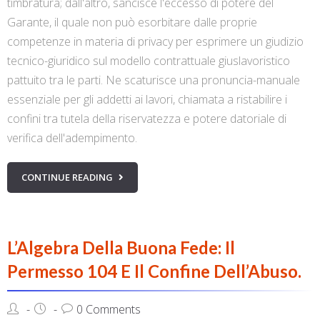
timbratura; dall'altro, sancisce l'eccesso di potere del
Garante, il quale non può esorbitare dalle proprie
competenze in materia di privacy per esprimere un giudizio
tecnico-giuridico sul modello contrattuale giuslavoristico
pattuito tra le parti. Ne scaturisce una pronuncia-manuale
essenziale per gli addetti ai lavori, chiamata a ristabilire i
confini tra tutela della riservatezza e potere datoriale di
verifica dell'adempimento.
CONTINUE READING
L’Algebra Della Buona Fede: Il
Permesso 104 E Il Confine Dell’Abuso.
0 Comments