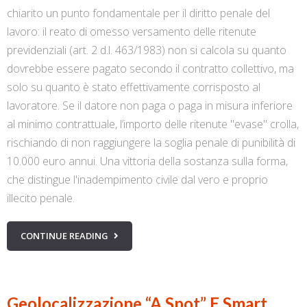
chiarito un punto fondamentale per il diritto penale del
lavoro: il reato di omesso versamento delle ritenute
previdenziali (art. 2 d.l. 463/1983) non si calcola su quanto
dovrebbe essere pagato secondo il contratto collettivo, ma
solo su quanto è stato effettivamente corrisposto al
lavoratore. Se il datore non paga o paga in misura inferiore
al minimo contrattuale, l’importo delle ritenute "evase" crolla,
rischiando di non raggiungere la soglia penale di punibilità di
10.000 euro annui. Una vittoria della sostanza sulla forma,
che distingue l'inadempimento civile dal vero e proprio
illecito penale.
CONTINUE READING
Geolocalizzazione “a Spot” E Smart