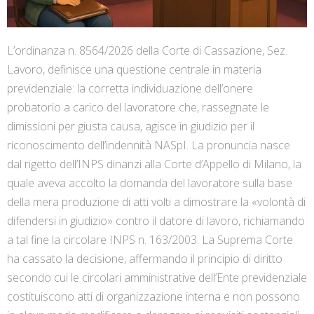
L’ordinanza n. 8564/2026 della Corte di Cassazione, Sez.
Lavoro, definisce una questione centrale in materia
previdenziale: la corretta individuazione dell’onere
probatorio a carico del lavoratore che, rassegnate le
dimissioni per giusta causa, agisce in giudizio per il
riconoscimento dell’indennità NASpI. La pronuncia nasce
dal rigetto dell’INPS dinanzi alla Corte d’Appello di Milano, la
quale aveva accolto la domanda del lavoratore sulla base
della mera produzione di atti volti a dimostrare la «volontà di
difendersi in giudizio» contro il datore di lavoro, richiamando
a tal fine la circolare INPS n. 163/2003. La Suprema Corte
ha cassato la decisione, affermando il principio di diritto
secondo cui le circolari amministrative dell’Ente previdenziale
costituiscono atti di organizzazione interna e non possono