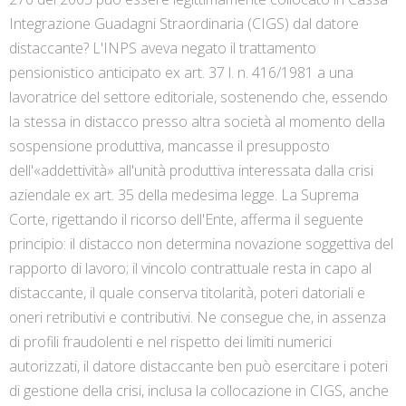
Integrazione Guadagni Straordinaria (CIGS) dal datore
distaccante? L'INPS aveva negato il trattamento
pensionistico anticipato ex art. 37 l. n. 416/1981 a una
lavoratrice del settore editoriale, sostenendo che, essendo
la stessa in distacco presso altra società al momento della
sospensione produttiva, mancasse il presupposto
dell'«addettività» all'unità produttiva interessata dalla crisi
aziendale ex art. 35 della medesima legge. La Suprema
Corte, rigettando il ricorso dell'Ente, afferma il seguente
principio: il distacco non determina novazione soggettiva del
rapporto di lavoro; il vincolo contrattuale resta in capo al
distaccante, il quale conserva titolarità, poteri datoriali e
oneri retributivi e contributivi. Ne consegue che, in assenza
di profili fraudolenti e nel rispetto dei limiti numerici
autorizzati, il datore distaccante ben può esercitare i poteri
di gestione della crisi, inclusa la collocazione in CIGS, anche