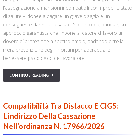
l'assegnazione a mansioni incompatibili con il proprio stato
di salute – idonee a cagare un grave disagio e un
conseguente danno alla salute. Si consolida, dunque, un
approccio garantista che impone al datore di lavoro un
dovere di protezione a spettro ampio, andando oltre la
mera prevenzione degli infortuni per abbracciare il
benessere psicologico del lavoratore.
CONTINUE READING
Compatibilità Tra Distacco E CIGS:
L’indirizzo Della Cassazione
Nell’ordinanza N. 17966/2026