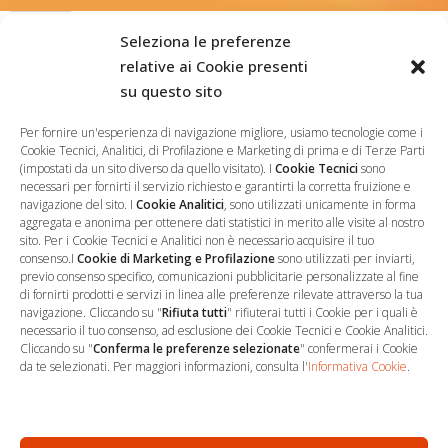
Condividi:
Seleziona le preferenze
relative ai Cookie presenti
Facebook
X
su questo sito
Mi piace:
Per fornire un'esperienza di navigazione migliore, usiamo tecnologie come i
Cookie Tecnici, Analitici, di Profilazione e Marketing di prima e di Terze Parti
Caricamento...
(impostati da un sito diverso da quello visitato). I
Cookie Tecnici
sono
necessari per fornirti il servizio richiesto e garantirti la corretta fruizione e
navigazione del sito. I
Cookie Analitici
, sono utilizzati unicamente in forma
aggregata e anonima per ottenere dati statistici in merito alle visite al nostro
sito. Per i Cookie Tecnici e Analitici non è necessario acquisire il tuo
consenso.I
Cookie di Marketing e Profilazione
sono utilizzati per inviarti,
previo consenso specifico, comunicazioni pubblicitarie personalizzate al fine
di fornirti prodotti e servizi in linea alle preferenze rilevate attraverso la tua
navigazione. Cliccando su "
Rifiuta tutti
" rifiuterai tutti i Cookie per i quali è
necessario il tuo consenso, ad esclusione dei Cookie Tecnici e Cookie Analitici.
Cliccando su "
Conferma le preferenze selezionate
" confermerai i Cookie
…
Sede Operativa
da te selezionati. Per maggiori informazioni, consulta l'
Informativa Cookie
.
via Marco Decumio, 19 -
Roma