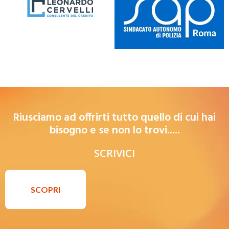
Riusciamo ad offrirti tutto quello di cui hai
bisogno e se non lo trovi.....
SCRIVICI
SCOPRI