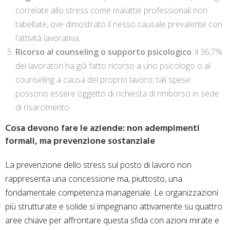
correlate allo stress come malattie professionali non
tabellate, ove dimostrato il nesso causale prevalente con
l’attività lavorativa;
Ricorso al counseling o supporto psicologico
: il 36,7%
dei lavoratori ha già fatto ricorso a uno psicologo o al
counseling a causa del proprio lavoro; tali spese
possono essere oggetto di richiesta di rimborso in sede
di risarcimento.
Cosa devono fare le aziende: non adempimenti
formali, ma prevenzione sostanziale
La prevenzione dello stress sul posto di lavoro non
rappresenta una concessione ma, piuttosto, una
fondamentale competenza manageriale. Le organizzazioni
più strutturate e solide si impegnano attivamente su quattro
aree chiave per affrontare questa sfida con azioni mirate e