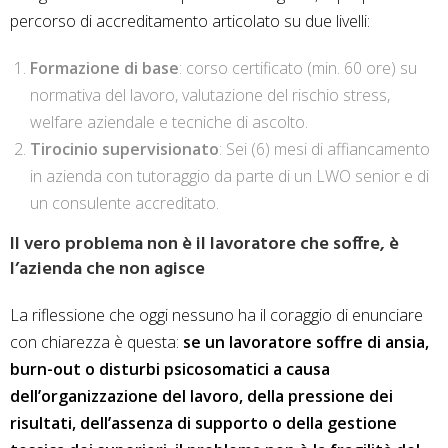
percorso di accreditamento articolato su due livelli:
Formazione di base
: corso certificato (min. 60 ore) su
normativa del lavoro, valutazione del rischio stress,
welfare aziendale e tecniche di ascolto.
Tirocinio supervisionato
: Sei (6) mesi di affiancamento
in azienda con tutoraggio da parte di un LWO senior e di
un consulente accreditato.
Il vero problema non è il lavoratore che soffre, è
l’azienda che non agisce
La riflessione che oggi nessuno ha il coraggio di enunciare
con chiarezza è questa:
se un lavoratore soffre di ansia,
burn-out o disturbi psicosomatici a causa
dell’organizzazione del lavoro, della pressione dei
risultati, dell’assenza di supporto o della gestione