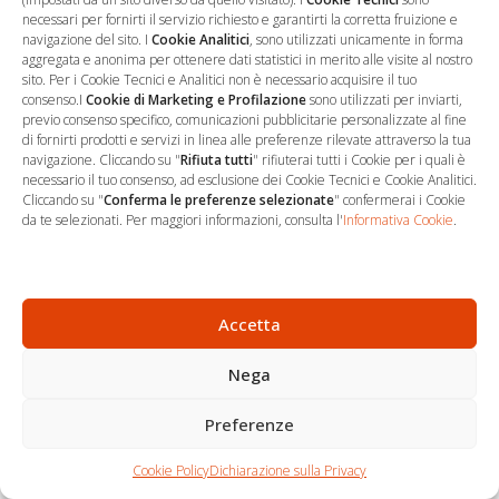
necessari per fornirti il servizio richiesto e garantirti la corretta fruizione e
Salva il mio nome, email e sito web in questo browser per la
navigazione del sito. I
Cookie Analitici
, sono utilizzati unicamente in forma
prossima volta che commento.
aggregata e anonima per ottenere dati statistici in merito alle visite al nostro
sito. Per i Cookie Tecnici e Analitici non è necessario acquisire il tuo
consenso.I
Cookie di Marketing e Profilazione
sono utilizzati per inviarti,
previo consenso specifico, comunicazioni pubblicitarie personalizzate al fine
di fornirti prodotti e servizi in linea alle preferenze rilevate attraverso la tua
navigazione. Cliccando su "
Rifiuta tutti
" rifiuterai tutti i Cookie per i quali è
necessario il tuo consenso, ad esclusione dei Cookie Tecnici e Cookie Analitici.
Cliccando su "
Conferma le preferenze selezionate
" confermerai i Cookie
da te selezionati. Per maggiori informazioni, consulta l'
Informativa Cookie
.
…
Sede Operativa
Accetta
via Marco Decumio, 19 -
Nega
Roma
06 9522 7890
Preferenze
info@studioargari.it
Chi siamo
Carrello
Cookie Policy
Dichiarazione sulla Privacy
P.I. 17504191002
Contatti
Shop