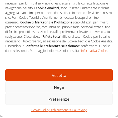
necessari per fornirti il servizio richiesto e garantirti la corretta fruizione e
navigazione del sito. I
Cookie Analitici
, sono utilizzati unicamente in forma
aggregata e anonima per ottenere dati statistici in merito alle visite al nostro
sito. Per i Cookie Tecnici e Analitici non è necessario acquisire il tuo
consenso.I
Cookie di Marketing e Profilazione
sono utilizzati per inviarti,
previo consenso specifico, comunicazioni pubblicitarie personalizzate al fine
di fornirti prodotti e servizi in linea alle preferenze rilevate attraverso la tua
navigazione. Cliccando su "
Rifiuta tutti
" rifiuterai tutti i Cookie per i quali è
necessario il tuo consenso, ad esclusione dei Cookie Tecnici e Cookie Analitici.
Cliccando su "
Conferma le preferenze selezionate
" confermerai i Cookie
…
Sede Operativa
da te selezionati. Per maggiori informazioni, consulta l'
Informativa Cookie
.
via Marco Decumio, 19 -
Roma
06 9522 7890
Accetta
info@studioargari.it
Nega
P.I. 17504191002
Preferenze
Newsletter
Chi siamo
Carrello
Seguici
Cookie Policy
Dichiarazione sulla Privacy
Contatti
Shop
Per non perdere