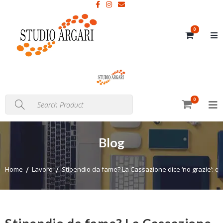
0
0
Blog
Home
Lavoro
Stipendio da fame? La Cassazione dice ‘no grazie’: quan