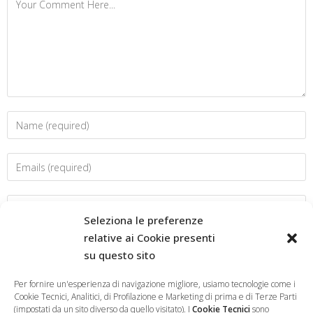
Seleziona le preferenze
relative ai Cookie presenti
su questo sito
Salva il mio nome, email e sito web in questo browser per la
prossima volta che commento.
Per fornire un'esperienza di navigazione migliore, usiamo tecnologie come i
Cookie Tecnici, Analitici, di Profilazione e Marketing di prima e di Terze Parti
(impostati da un sito diverso da quello visitato). I
Cookie Tecnici
sono