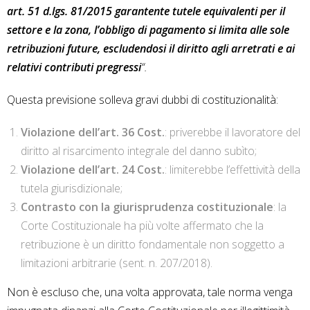
art. 51 d.lgs. 81/2015 garantente tutele equivalenti per il
settore e la zona, l’obbligo di pagamento si limita alle sole
retribuzioni future, escludendosi il diritto agli arretrati e ai
relativi contributi pregressi
“.
Questa previsione solleva gravi dubbi di costituzionalità:
Violazione dell’art. 36 Cost.
: priverebbe il lavoratore del
diritto al risarcimento integrale del danno subìto;
Violazione dell’art. 24 Cost.
: limiterebbe l’effettività della
tutela giurisdizionale;
Contrasto con la giurisprudenza costituzionale
: la
Corte Costituzionale ha più volte affermato che la
retribuzione è un diritto fondamentale non soggetto a
limitazioni arbitrarie (sent. n. 207/2018).
Non è escluso che, una volta approvata, tale norma venga