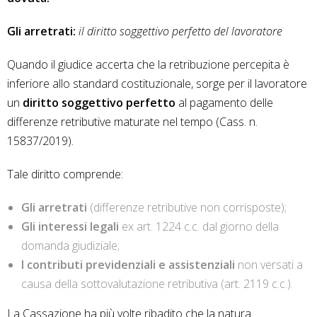
Gli arretrati:
il diritto soggettivo perfetto del lavoratore
Quando il giudice accerta che la retribuzione percepita è
inferiore allo standard costituzionale, sorge per il lavoratore
un
diritto soggettivo perfetto
al pagamento delle
differenze retributive maturate nel tempo (Cass. n.
15837/2019).
Tale diritto comprende:
Gli arretrati
(differenze retributive non corrisposte);
Gli interessi legali
ex art. 1224 c.c. dal giorno della
domanda giudiziale;
I contributi previdenziali e assistenziali
non versati a
causa della sottovalutazione retributiva (art. 2119 c.c.).
La Cassazione ha più volte ribadito che la natura