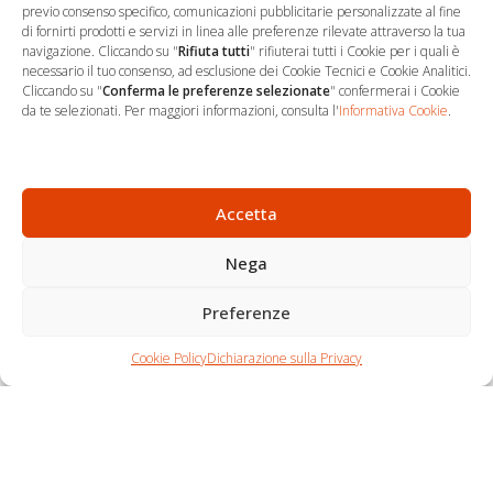
previo consenso specifico, comunicazioni pubblicitarie personalizzate al fine
di fornirti prodotti e servizi in linea alle preferenze rilevate attraverso la tua
navigazione. Cliccando su "
Rifiuta tutti
" rifiuterai tutti i Cookie per i quali è
necessario il tuo consenso, ad esclusione dei Cookie Tecnici e Cookie Analitici.
Cliccando su "
Conferma le preferenze selezionate
" confermerai i Cookie
…
Sede Operativa
da te selezionati. Per maggiori informazioni, consulta l'
Informativa Cookie
.
via Marco Decumio, 19 -
Roma
06 9522 7890
Accetta
info@studioargari.it
Nega
P.I. 17504191002
Preferenze
Newsletter
Chi siamo
Carrello
Seguici
Cookie Policy
Dichiarazione sulla Privacy
Contatti
Shop
Per non perdere
nemmeno un'opportunità,
iscriviti.