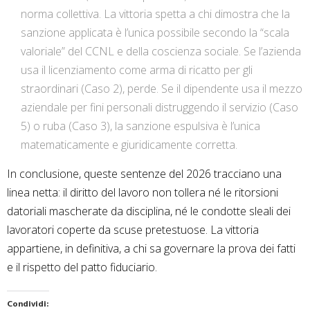
norma collettiva. La vittoria spetta a chi dimostra che la
sanzione applicata è l’unica possibile secondo la “scala
valoriale” del CCNL e della coscienza sociale. Se l’azienda
usa il licenziamento come arma di ricatto per gli
straordinari (Caso 2), perde. Se il dipendente usa il mezzo
aziendale per fini personali distruggendo il servizio (Caso
5) o ruba (Caso 3), la sanzione espulsiva è l’unica
matematicamente e giuridicamente corretta.
In conclusione, queste sentenze del 2026 tracciano una
linea netta: il diritto del lavoro non tollera né le ritorsioni
datoriali mascherate da disciplina, né le condotte sleali dei
lavoratori coperte da scuse pretestuose. La vittoria
appartiene, in definitiva, a chi sa governare la prova dei fatti
e il rispetto del patto fiduciario.
Condividi: