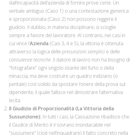
dall’incapacità dell’azienda di fornire prove certe. Un
verbale ambiguo (Caso 1) o una contestazione generica
e sproporzionata (Caso 2) non possono reggere il
giudizio. Il dubbio, in materia disciplinare, si scioglie
sempre a favore del lavoratore. Al contrario, nei casi in
cui vince l’
Azienda
(Casi 3, 4 e 5), la vittoria è ottenuta
attraverso la logica delle
presunzioni semplici
e delle
consulenze tecniche
. Il datore di lavoro non ha bisogno di
“fotografare” ogni singolo istante del furto o della
minaccia, ma deve costruire un quadro indiziario (o
peritale) così solido da spostare l’onere della prova sul
dipendente, il quale fallisce nel dimostrare l’alternativa
lecita.
Il Giudizio di Proporzionalità (La Vittoria della
Sussunzione):
In tutti i casi, la Cassazione ribadisce che
il Giudice di Merito è il sovrano insindacabile nel
“sussumere” (cioè nell’inquadrare) il fatto concreto nella