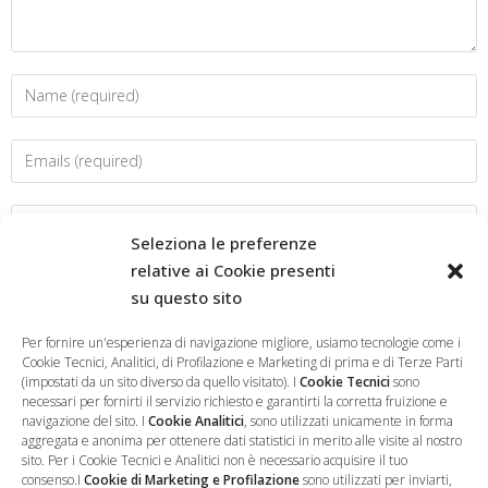
Seleziona le preferenze
relative ai Cookie presenti
su questo sito
Salva il mio nome, email e sito web in questo browser per la
prossima volta che commento.
Per fornire un'esperienza di navigazione migliore, usiamo tecnologie come i
Cookie Tecnici, Analitici, di Profilazione e Marketing di prima e di Terze Parti
(impostati da un sito diverso da quello visitato). I
Cookie Tecnici
sono
necessari per fornirti il servizio richiesto e garantirti la corretta fruizione e
navigazione del sito. I
Cookie Analitici
, sono utilizzati unicamente in forma
aggregata e anonima per ottenere dati statistici in merito alle visite al nostro
sito. Per i Cookie Tecnici e Analitici non è necessario acquisire il tuo
consenso.I
Cookie di Marketing e Profilazione
sono utilizzati per inviarti,