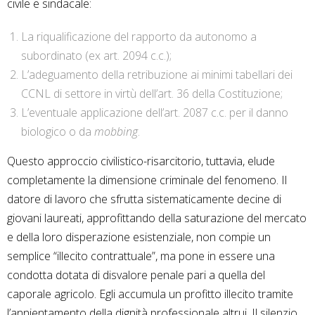
civile e sindacale:
La riqualificazione del rapporto da autonomo a
subordinato (ex art. 2094 c.c.);
L’adeguamento della retribuzione ai minimi tabellari dei
CCNL di settore in virtù dell’art. 36 della Costituzione;
L’eventuale applicazione dell’art. 2087 c.c. per il danno
biologico o da
mobbing
.
Questo approccio civilistico-risarcitorio, tuttavia, elude
completamente la dimensione criminale del fenomeno. Il
datore di lavoro che sfrutta sistematicamente decine di
giovani laureati, approfittando della saturazione del mercato
e della loro disperazione esistenziale, non compie un
semplice “illecito contrattuale”, ma pone in essere una
condotta dotata di disvalore penale pari a quella del
caporale agricolo. Egli accumula un profitto illecito tramite
l’annientamento della dignità professionale altrui. Il silenzio