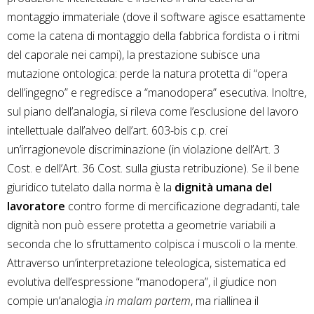
montaggio immateriale (dove il software agisce esattamente
come la catena di montaggio della fabbrica fordista o i ritmi
del caporale nei campi), la prestazione subisce una
mutazione ontologica: perde la natura protetta di “opera
dell’ingegno” e regredisce a “manodopera” esecutiva. Inoltre,
sul piano dell’analogia, si rileva come l’esclusione del lavoro
intellettuale dall’alveo dell’art. 603-bis c.p. crei
un’irragionevole discriminazione (in violazione dell’Art. 3
Cost. e dell’Art. 36 Cost. sulla giusta retribuzione). Se il bene
giuridico tutelato dalla norma è la
dignità umana del
lavoratore
contro forme di mercificazione degradanti, tale
dignità non può essere protetta a geometrie variabili a
seconda che lo sfruttamento colpisca i muscoli o la mente.
Attraverso un’interpretazione teleologica, sistematica ed
evolutiva dell’espressione “manodopera”, il giudice non
compie un’analogia
in malam partem
, ma riallinea il