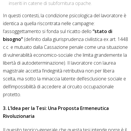
inseriti in catene di subfornitura opache.
In questi contesti, la condizione psicologica del lavoratore è
identica a quella riscontrata nelle campagne:
l’assoggettamento si fonda sul ricatto dello
“stato di
bisogno”
(definito dalla giurisprudenza civilistica ex art. 1448
c.c. e mutuato dalla Cassazione penale come una situazione
di vulnerabilità economico-sociale che limita grandemente la
libertà di autodeterminazione). Il lavoratore con laurea
magistrale accetta l’indegnità retributiva non per libera
scelta, ma sotto la minaccia latente dell’esclusione sociale e
dell’impossibilità di accedere al circuito occupazionale
protetto.
3. L’Idea per la Tesi: Una Proposta Ermeneutica
Rivoluzionaria
Il quesito teorico-generale che questa tesi intende porre è il