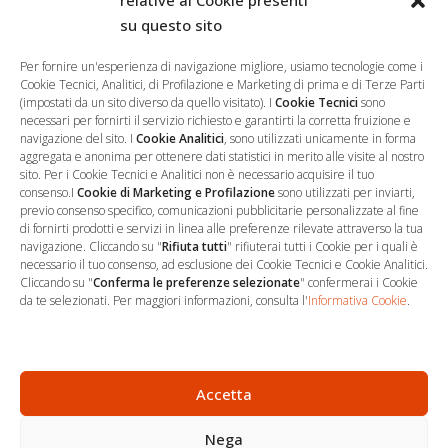
relative ai Cookie presenti
su questo sito
Salva il mio nome, email e sito web in questo browser per la
prossima volta che commento.
Per fornire un'esperienza di navigazione migliore, usiamo tecnologie come i
Cookie Tecnici, Analitici, di Profilazione e Marketing di prima e di Terze Parti
(impostati da un sito diverso da quello visitato). I
Cookie Tecnici
sono
necessari per fornirti il servizio richiesto e garantirti la corretta fruizione e
navigazione del sito. I
Cookie Analitici
, sono utilizzati unicamente in forma
aggregata e anonima per ottenere dati statistici in merito alle visite al nostro
sito. Per i Cookie Tecnici e Analitici non è necessario acquisire il tuo
consenso.I
Cookie di Marketing e Profilazione
sono utilizzati per inviarti,
previo consenso specifico, comunicazioni pubblicitarie personalizzate al fine
di fornirti prodotti e servizi in linea alle preferenze rilevate attraverso la tua
navigazione. Cliccando su "
Rifiuta tutti
" rifiuterai tutti i Cookie per i quali è
necessario il tuo consenso, ad esclusione dei Cookie Tecnici e Cookie Analitici.
Cliccando su "
Conferma le preferenze selezionate
" confermerai i Cookie
…
Sede Operativa
da te selezionati. Per maggiori informazioni, consulta l'
Informativa Cookie
.
via Marco Decumio, 19 -
Roma
06 9522 7890
Accetta
info@studioargari.it
Nega
P.I. 17504191002