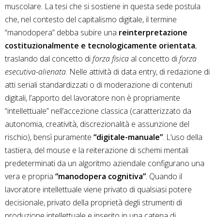
muscolare. La tesi che si sostiene in questa sede postula
che, nel contesto del capitalismo digitale, il termine
“manodopera” debba subire una
reinterpretazione
costituzionalmente e tecnologicamente orientata
,
traslando dal concetto di
forza fisica
al concetto di
forza
esecutiva-alienata
. Nelle attività di data entry, di redazione di
atti seriali standardizzati o di moderazione di contenuti
digitali, l’apporto del lavoratore non è propriamente
“intellettuale” nell’accezione classica (caratterizzato da
autonomia, creatività, discrezionalità e assunzione del
rischio), bensì puramente
“digitale-manuale”
. L’uso della
tastiera, del mouse e la reiterazione di schemi mentali
predeterminati da un algoritmo aziendale configurano una
vera e propria
“manodopera cognitiva”
. Quando il
lavoratore intellettuale viene privato di qualsiasi potere
decisionale, privato della proprietà degli strumenti di
produzione intellettuale e inserito in una catena di