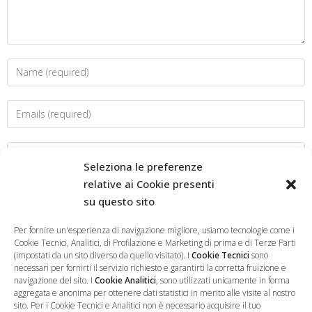
Seleziona le preferenze
relative ai Cookie presenti
su questo sito
Salva il mio nome, email e sito web in questo browser per la
prossima volta che commento.
Per fornire un'esperienza di navigazione migliore, usiamo tecnologie come i
Cookie Tecnici, Analitici, di Profilazione e Marketing di prima e di Terze Parti
(impostati da un sito diverso da quello visitato). I
Cookie Tecnici
sono
necessari per fornirti il servizio richiesto e garantirti la corretta fruizione e
navigazione del sito. I
Cookie Analitici
, sono utilizzati unicamente in forma
aggregata e anonima per ottenere dati statistici in merito alle visite al nostro
sito. Per i Cookie Tecnici e Analitici non è necessario acquisire il tuo