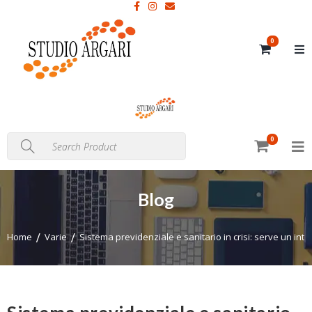
0
0
Blog
Home
Varie
Sistema previdenziale e sanitario in crisi: serve un int