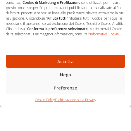
consenso.I
Cookie di Marketing e Profilazione
sono utilizzati per inviarti,
previo consenso specifico, comunicazioni pubblicitarie personalizzate al fine
di fornirti prodotti e servizi in linea alle preferenze rilevate attraverso la tua
navigazione. Cliccando su "
Rifiuta tutti
" rifiuterai tutti i Cookie per i quali è
necessario il tuo consenso, ad esclusione dei Cookie Tecnici e Cookie Analitici.
Cliccando su "
Conferma le preferenze selezionate
" confermerai i Cookie
…
Sede Operativa
da te selezionati. Per maggiori informazioni, consulta l'
Informativa Cookie
.
via Marco Decumio, 19 -
Roma
06 9522 7890
Accetta
info@studioargari.it
Nega
P.I. 17504191002
Preferenze
Newsletter
Chi siamo
Carrello
Seguici
Cookie Policy
Dichiarazione sulla Privacy
Contatti
Shop
Per non perdere
nemmeno un'opportunità,
iscriviti.