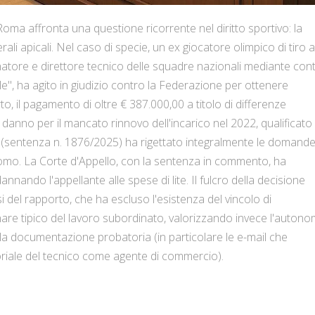
oma affronta una questione ricorrente nel diritto sportivo: la
rali apicali. Nel caso di specie, un ex giocatore olimpico di tiro a
atore e direttore tecnico delle squadre nazionali mediante cont
", ha agito in giudizio contro la Federazione per ottenere
, il pagamento di oltre € 387.000,00 a titolo di differenze
l danno per il mancato rinnovo dell'incarico nel 2022, qualificato
a (sentenza n. 1876/2025) ha rigettato integralmente le domande
omo. La Corte d'Appello, con la sentenza in commento, ha
nando l'appellante alle spese di lite. Il fulcro della decisione
si del rapporto, che ha escluso l'esistenza del vincolo di
nare tipico del lavoro subordinato, valorizzando invece l'autono
la documentazione probatoria (in particolare le e-mail che
riale del tecnico come agente di commercio).