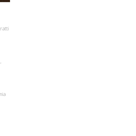
ratti
,
mia