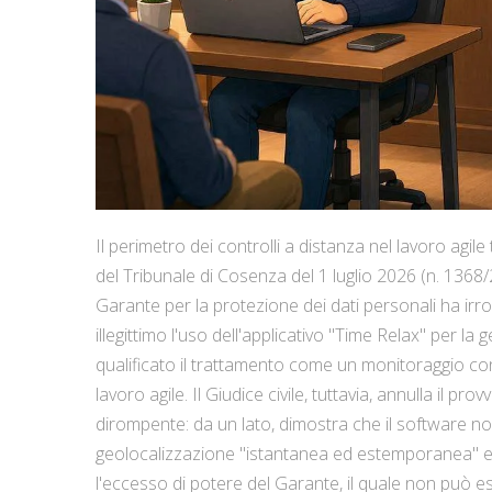
Il perimetro dei controlli a distanza nel lavoro agi
del Tribunale di Cosenza del 1 luglio 2026 (n. 1368/2
Garante per la protezione dei dati personali ha ir
illegittimo l'uso dell'applicativo "Time Relax" per l
qualificato il trattamento come un monitoraggio cont
lavoro agile. Il Giudice civile, tuttavia, annulla il
dirompente: da un lato, dimostra che il software no
geolocalizzazione "istantanea ed estemporanea" es
l'eccesso di potere del Garante, il quale non può e