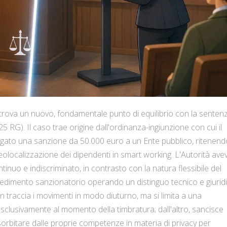
le trova un nuovo, fondamentale punto di equilibrio con la senten
5 RG). Il caso trae origine dall'ordinanza-ingiunzione con cui il
rogato una sanzione da 50.000 euro a un Ente pubblico, ritenend
a geolocalizzazione dei dipendenti in smart working. L'Autorità ave
inuo e indiscriminato, in contrasto con la natura flessibile del
 provvedimento sanzionatorio operando un distinguo tecnico e giurid
n traccia i movimenti in modo diuturno, ma si limita a una
clusivamente al momento della timbratura; dall'altro, sancisce
sorbitare dalle proprie competenze in materia di privacy per