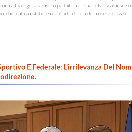
ontrattuale giuslavoristico pattuito tra le parti. Ne scaturisce 
, chiamata a ristabilire i confini tra tutela della riservatezza e
portivo E Federale: L’irrilevanza Del No
rodirezione.