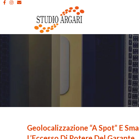
Geolocalizzazione “a Spot” E Sma
L’Eccesso Di Potere Del Garante