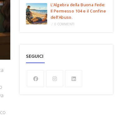
L’Algebra della Buona Fede:
Il Permesso 104 e il Confine
dell’Abuso.
/
0 COMMENTI
SEGUICI
za
o
va
ico