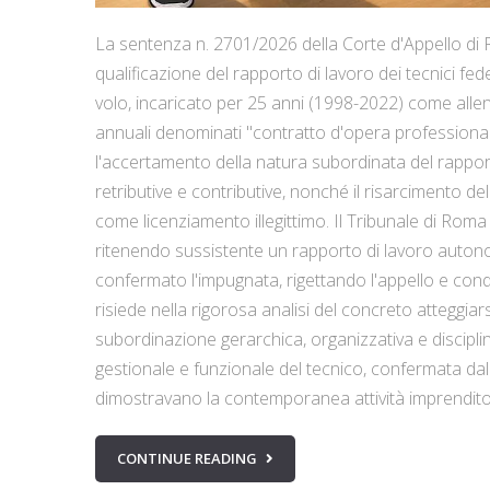
La sentenza n. 2701/2026 della Corte d'Appello di R
qualificazione del rapporto di lavoro dei tecnici fede
volo, incaricato per 25 anni (1998-2022) come allen
annuali denominati "contratto d'opera professionale
l'accertamento della natura subordinata del rapporto
retributive e contributive, nonché il risarcimento de
come licenziamento illegittimo. Il Tribunale di Rom
ritenendo sussistente un rapporto di lavoro auton
confermato l'impugnata, rigettando l'appello e condan
risiede nella rigorosa analisi del concreto atteggiar
subordinazione gerarchica, organizzativa e discipli
gestionale e funzionale del tecnico, confermata dal
dimostravano la contemporanea attività imprendito
CONTINUE READING