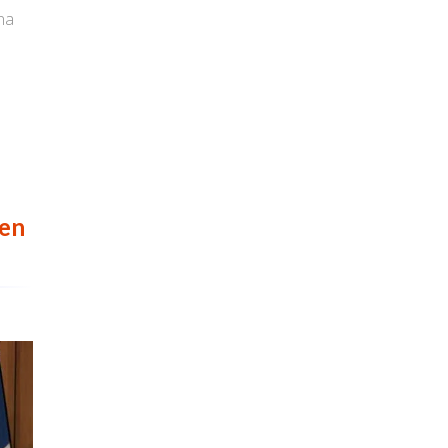
una
men