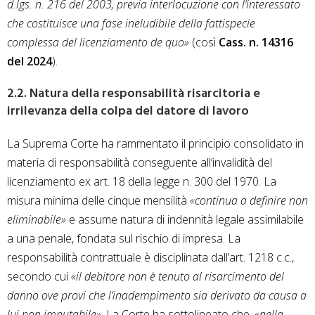
d.lgs. n. 216 del 2003, previa interlocuzione con l’interessato
che costituisce una fase ineludibile della fattispecie
complessa del licenziamento de quo»
(così
Cass. n. 14316
del 2024
).
2.2. Natura della responsabilità risarcitoria e
irrilevanza della colpa del datore di lavoro
La Suprema Corte ha rammentato il principio consolidato in
materia di responsabilità conseguente all’invalidità del
licenziamento ex art. 18 della legge n. 300 del 1970. La
misura minima delle cinque mensilità
«continua a definire non
eliminabile»
e assume natura di indennità legale assimilabile
a una penale, fondata sul rischio di impresa. La
responsabilità contrattuale è disciplinata dall’art. 1218 c.c.,
secondo cui
«il debitore non è tenuto al risarcimento del
danno ove provi che l’inadempimento sia derivato da causa a
lui non imputabile»
. La Corte ha sottolineato che,
«nella