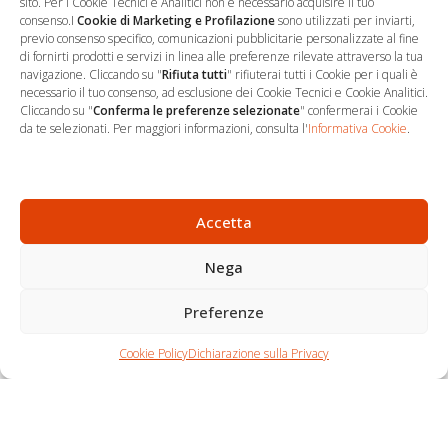
sito. Per i Cookie Tecnici e Analitici non è necessario acquisire il tuo
consenso.I
Cookie di Marketing e Profilazione
sono utilizzati per inviarti,
previo consenso specifico, comunicazioni pubblicitarie personalizzate al fine
di fornirti prodotti e servizi in linea alle preferenze rilevate attraverso la tua
navigazione. Cliccando su "
Rifiuta tutti
" rifiuterai tutti i Cookie per i quali è
necessario il tuo consenso, ad esclusione dei Cookie Tecnici e Cookie Analitici.
Cliccando su "
Conferma le preferenze selezionate
" confermerai i Cookie
…
Sede Operativa
da te selezionati. Per maggiori informazioni, consulta l'
Informativa Cookie
.
via Marco Decumio, 19 -
Roma
06 9522 7890
Accetta
info@studioargari.it
Nega
P.I. 17504191002
Preferenze
Newsletter
Chi siamo
Carrello
Seguici
Cookie Policy
Dichiarazione sulla Privacy
Contatti
Shop
Per non perdere
nemmeno un'opportunità,
iscriviti.