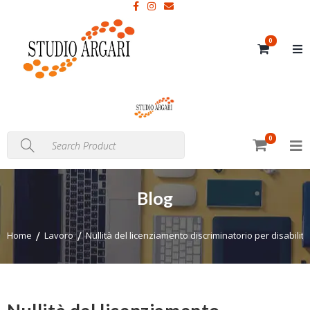
0
0
Blog
Home
Lavoro
Nullità del licenziamento discriminatorio per disabilità