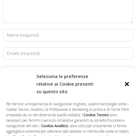
Seleziona le preferenze
relative ai Cookie presenti
su questo sito
Salva il mio nome, email e sito web in questo browser per la
prossima volta che commento.
Per fornire un'esperienza di navigazione migliore, usiamo tecnologie come i
Cookie Tecnici, Analitici, di Profilazione e Marketing di prima e di Terze Parti
(impostati da un sito diverso da quello visitato). I
Cookie Tecnici
sono
necessari per fornirti il servizio richiesto e garantirti la corretta fruizione e
navigazione del sito. I
Cookie Analitici
, sono utilizzati unicamente in forma
aggregata e anonima per ottenere dati statistici in merito alle visite al nostro