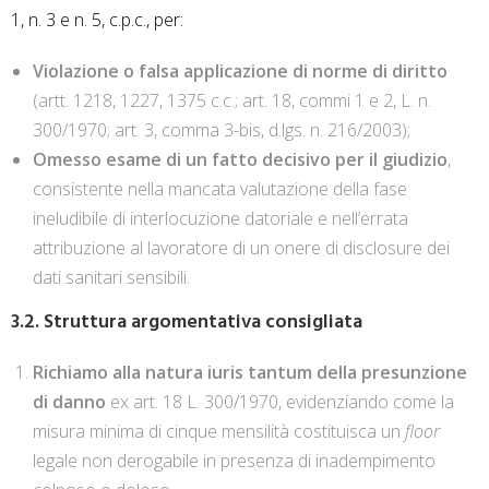
1, n. 3 e n. 5, c.p.c., per:
Violazione o falsa applicazione di norme di diritto
(artt. 1218, 1227, 1375 c.c.; art. 18, commi 1 e 2, L. n.
300/1970; art. 3, comma 3-bis, d.lgs. n. 216/2003);
Omesso esame di un fatto decisivo per il giudizio
,
consistente nella mancata valutazione della fase
ineludibile di interlocuzione datoriale e nell’errata
attribuzione al lavoratore di un onere di disclosure dei
dati sanitari sensibili.
3.2. Struttura argomentativa consigliata
Richiamo alla natura iuris tantum della presunzione
di danno
ex art. 18 L. 300/1970, evidenziando come la
misura minima di cinque mensilità costituisca un
floor
legale non derogabile in presenza di inadempimento