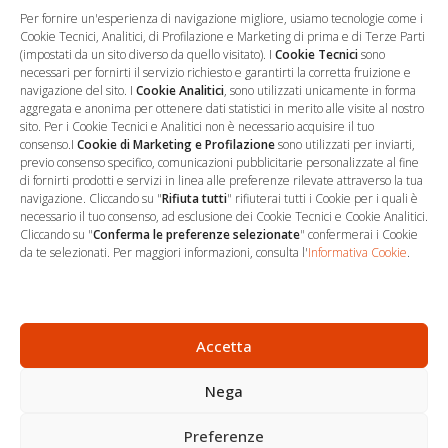
prossima volta che commento.
Per fornire un'esperienza di navigazione migliore, usiamo tecnologie come i
Cookie Tecnici, Analitici, di Profilazione e Marketing di prima e di Terze Parti
(impostati da un sito diverso da quello visitato). I
Cookie Tecnici
sono
necessari per fornirti il servizio richiesto e garantirti la corretta fruizione e
navigazione del sito. I
Cookie Analitici
, sono utilizzati unicamente in forma
aggregata e anonima per ottenere dati statistici in merito alle visite al nostro
sito. Per i Cookie Tecnici e Analitici non è necessario acquisire il tuo
consenso.I
Cookie di Marketing e Profilazione
sono utilizzati per inviarti,
previo consenso specifico, comunicazioni pubblicitarie personalizzate al fine
di fornirti prodotti e servizi in linea alle preferenze rilevate attraverso la tua
navigazione. Cliccando su "
Rifiuta tutti
" rifiuterai tutti i Cookie per i quali è
necessario il tuo consenso, ad esclusione dei Cookie Tecnici e Cookie Analitici.
Cliccando su "
Conferma le preferenze selezionate
" confermerai i Cookie
…
Sede Operativa
da te selezionati. Per maggiori informazioni, consulta l'
Informativa Cookie
.
via Marco Decumio, 19 -
Roma
06 9522 7890
Accetta
info@studioargari.it
Nega
P.I. 17504191002
Preferenze