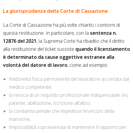
La giurisprudenza della Corte di Cassazione
La Corte di Cassazione ha più volte chiarito i contorni di
questa restituzione. In particolare, con la
sentenza n.
12876 del 2021
, la Suprema Corte ha ribadito che il diritto
alla restituzione del ticket sussiste
quando il licenziamento
è determinato da cause oggettive estranee alla
volontà del datore di lavoro
, come ad esempio:
l’inidoneità fisica permanente del lavoratore accertata dal
medico competente;
la revoca di un requisito professionale indispensabile (es.
patente, abilitazione, iscrizione all’albo);
la condanna penale che impedisce l’esercizio della
mansione;
l’impossibilità sopravvenuta di mantenere il rapporto per