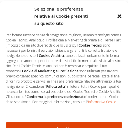
Seleziona le preferenze
relative ai Cookie presenti
su questo sito
Salva il mio nome, email e sito web in questo browser per la
prossima volta che commento.
Per fornire un'esperienza di navigazione migliore, usiamo tecnologie come i
Cookie Tecnici, Analitici, di Profilazione e Marketing di prima e di Terze Parti
(impostati da un sito diverso da quello visitato). I
Cookie Tecnici
sono
necessari per fornirti il servizio richiesto e garantirti la corretta fruizione e
navigazione del sito. I
Cookie Analitici
, sono utilizzati unicamente in forma
aggregata e anonima per ottenere dati statistici in merito alle visite al nostro
sito. Per i Cookie Tecnici e Analitici non è necessario acquisire il tuo
consenso.I
Cookie di Marketing e Profilazione
sono utilizzati per inviarti,
previo consenso specifico, comunicazioni pubblicitarie personalizzate al fine
di fornirti prodotti e servizi in linea alle preferenze rilevate attraverso la tua
navigazione. Cliccando su "
Rifiuta tutti
" rifiuterai tutti i Cookie per i quali è
necessario il tuo consenso, ad esclusione dei Cookie Tecnici e Cookie Analitici.
Cliccando su "
Conferma le preferenze selezionate
" confermerai i Cookie
…
Sede Operativa
da te selezionati. Per maggiori informazioni, consulta l'
Informativa Cookie
.
via Marco Decumio, 19 -
Roma
06 9522 7890