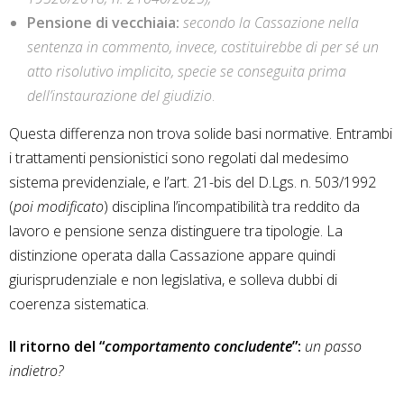
Pensione di vecchiaia:
secondo la Cassazione nella
sentenza in commento, invece, costituirebbe di per sé un
atto risolutivo implicito, specie se conseguita prima
dell’instaurazione del giudizio
.
Questa differenza non trova solide basi normative. Entrambi
i trattamenti pensionistici sono regolati dal medesimo
sistema previdenziale, e l’art. 21-bis del D.Lgs. n. 503/1992
(
poi modificato
) disciplina l’incompatibilità tra reddito da
lavoro e pensione senza distinguere tra tipologie. La
distinzione operata dalla Cassazione appare quindi
giurisprudenziale e non legislativa, e solleva dubbi di
coerenza sistematica.
Il ritorno del “
comportamento concludente
”:
un passo
indietro?