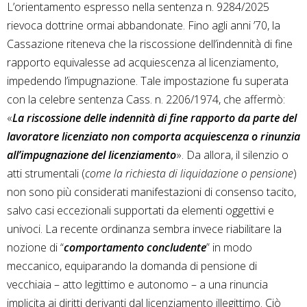
L’orientamento espresso nella sentenza n. 9284/2025
rievoca dottrine ormai abbandonate. Fino agli anni ’70, la
Cassazione riteneva che la riscossione dell’indennità di fine
rapporto equivalesse ad acquiescenza al licenziamento,
impedendo l’impugnazione. Tale impostazione fu superata
con la celebre sentenza Cass. n. 2206/1974, che affermò:
«
La riscossione delle indennità di fine rapporto da parte del
lavoratore licenziato non comporta acquiescenza o rinunzia
all’impugnazione del licenziamento
». Da allora, il silenzio o
atti strumentali (
come la richiesta di liquidazione o pensione
)
non sono più considerati manifestazioni di consenso tacito,
salvo casi eccezionali supportati da elementi oggettivi e
univoci. La recente ordinanza sembra invece riabilitare la
nozione di “
comportamento concludente
” in modo
meccanico, equiparando la domanda di pensione di
vecchiaia – atto legittimo e autonomo – a una rinuncia
implicita ai diritti derivanti dal licenziamento illegittimo. Ciò