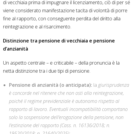
di vecchiaia prima di impugnare il licenziamento, ciò di per sé
viene considerato manifestazione tacita di volontà di porre
fine al rapporto, con conseguente perdita del diritto alla
reintegrazione e al risarcimento.
Distinzione tra pensione di vecchiaia e pensione
d’anzianità
Un aspetto centrale – e criticabile – della pronuncia è la
netta distinzione tra i due tipi di pensione.
Pensione di anzianità (o anticipata):
la
giurisprudenza
è concorde nel ritenere che non osti alla reintegrazione,
poiché il regime previdenziale è autonomo rispetto al
rapporto di lavoro. Eventuali incompatibilità comportano
solo la sospensione dell’erogazione della pensione, non
l’estinzione del rapporto (Cass. n. 16136/2018; n.
19520/2018; n. 21640/2025);