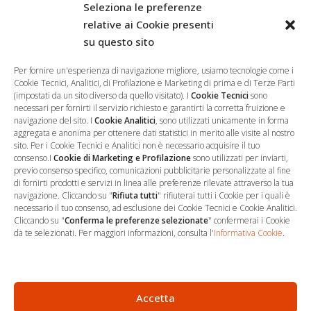
Seleziona le preferenze
relative ai Cookie presenti
su questo sito
Salva il mio nome, email e sito web in questo browser per la
prossima volta che commento.
Per fornire un'esperienza di navigazione migliore, usiamo tecnologie come i
Cookie Tecnici, Analitici, di Profilazione e Marketing di prima e di Terze Parti
(impostati da un sito diverso da quello visitato). I
Cookie Tecnici
sono
necessari per fornirti il servizio richiesto e garantirti la corretta fruizione e
navigazione del sito. I
Cookie Analitici
, sono utilizzati unicamente in forma
aggregata e anonima per ottenere dati statistici in merito alle visite al nostro
sito. Per i Cookie Tecnici e Analitici non è necessario acquisire il tuo
consenso.I
Cookie di Marketing e Profilazione
sono utilizzati per inviarti,
previo consenso specifico, comunicazioni pubblicitarie personalizzate al fine
di fornirti prodotti e servizi in linea alle preferenze rilevate attraverso la tua
navigazione. Cliccando su "
Rifiuta tutti
" rifiuterai tutti i Cookie per i quali è
necessario il tuo consenso, ad esclusione dei Cookie Tecnici e Cookie Analitici.
Cliccando su "
Conferma le preferenze selezionate
" confermerai i Cookie
…
Sede Operativa
da te selezionati. Per maggiori informazioni, consulta l'
Informativa Cookie
.
via Marco Decumio, 19 -
Roma
06 9522 7890
Accetta