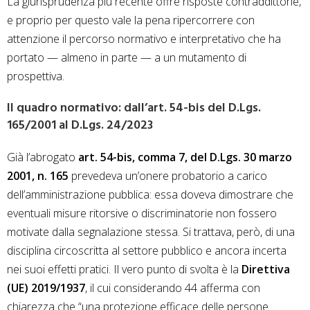
La giurisprudenza più recente offre risposte contraddittorie,
e proprio per questo vale la pena ripercorrere con
attenzione il percorso normativo e interpretativo che ha
portato — almeno in parte — a un mutamento di
prospettiva.
Il quadro normativo: dall’art. 54-bis del D.Lgs.
165/2001 al D.Lgs. 24/2023
Già l’abrogato
art. 54-bis, comma 7, del D.Lgs. 30 marzo
2001, n. 165
prevedeva un’onere probatorio a carico
dell’amministrazione pubblica: essa doveva dimostrare che
eventuali misure ritorsive o discriminatorie non fossero
motivate dalla segnalazione stessa. Si trattava, però, di una
disciplina circoscritta al settore pubblico e ancora incerta
nei suoi effetti pratici. Il vero punto di svolta è la
Direttiva
(UE) 2019/1937
, il cui considerando 44 afferma con
chiarezza che “una protezione efficace delle persone