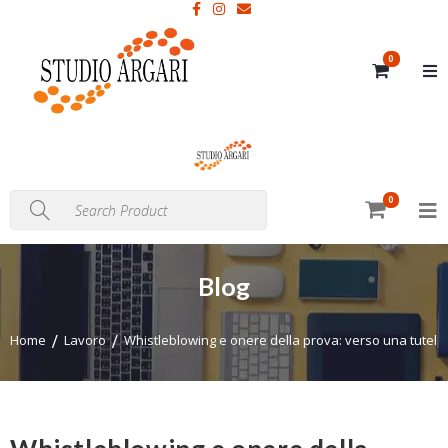
0
0
Blog
Home
Lavoro
Whistleblowing e onere della prova: verso una tutela