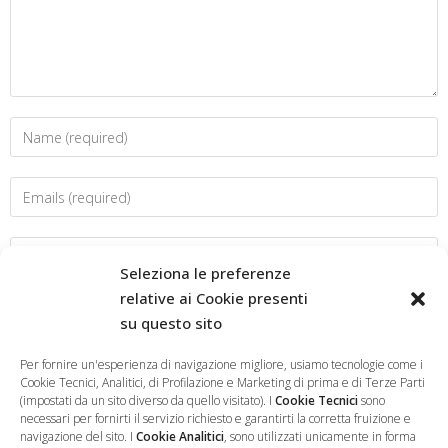
Seleziona le preferenze
relative ai Cookie presenti
su questo sito
Salva il mio nome, email e sito web in questo browser per la
prossima volta che commento.
Per fornire un'esperienza di navigazione migliore, usiamo tecnologie come i
Cookie Tecnici, Analitici, di Profilazione e Marketing di prima e di Terze Parti
(impostati da un sito diverso da quello visitato). I
Cookie Tecnici
sono
necessari per fornirti il servizio richiesto e garantirti la corretta fruizione e
navigazione del sito. I
Cookie Analitici
, sono utilizzati unicamente in forma