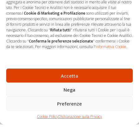
aggregata e anonima per ottenere dati statistici in merito alle visite al nostro
sito. Per i Cookie Tecnici e Analitici non è necessario acquisire il tuo
consenso.I
Cookie di Marketing e Profilazione
sono utilizzati per inviarti,
previo consenso specifico, comunicazioni pubblicitarie personalizzate al fine
di fornirti prodotti e servizi in linea alle preferenze rilevate attraverso la tua
navigazione. Cliccando su "
Rifiuta tutti
" rifiuterai tutti i Cookie per i quali è
necessario il tuo consenso, ad esclusione dei Cookie Tecnici e Cookie Analitici.
Cliccando su "
Conferma le preferenze selezionate
" confermerai i Cookie
…
Sede Operativa
da te selezionati. Per maggiori informazioni, consulta l'
Informativa Cookie
.
via Marco Decumio, 19 -
Roma
06 9522 7890
Accetta
info@studioargari.it
Nega
P.I. 17504191002
Preferenze
Newsletter
Chi siamo
Carrello
Seguici
Cookie Policy
Dichiarazione sulla Privacy
Contatti
Shop
Per non perdere
nemmeno un'opportunità,