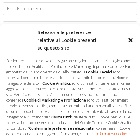
Seleziona le preferenze
relative ai Cookie presenti
su questo sito
Salva il mio nome, email e sito web in questo browser per la
prossima volta che commento.
Per fornire un'esperienza di navigazione migliore, usiamo tecnologie come i
Cookie Tecnici, Analitici, di Profilazione e Marketing di prima e di Terze Parti
(impostati da un sito diverso da quello visitato). I
Cookie Tecnici
sono
necessari per fornirti il servizio richiesto e garantirti la corretta fruizione e
navigazione del sito. I
Cookie Analitici
, sono utilizzati unicamente in forma
aggregata e anonima per ottenere dati statistici in merito alle visite al nostro
sito. Per i Cookie Tecnici e Analitici non è necessario acquisire il tuo
consenso.I
Cookie di Marketing e Profilazione
sono utilizzati per inviarti,
previo consenso specifico, comunicazioni pubblicitarie personalizzate al fine
di fornirti prodotti e servizi in linea alle preferenze rilevate attraverso la tua
navigazione. Cliccando su "
Rifiuta tutti
" rifiuterai tutti i Cookie per i quali è
necessario il tuo consenso, ad esclusione dei Cookie Tecnici e Cookie Analitici.
Cliccando su "
Conferma le preferenze selezionate
" confermerai i Cookie
…
Sede Operativa
da te selezionati. Per maggiori informazioni, consulta l'
Informativa Cookie
.