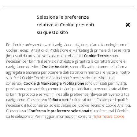
Seleziona le preferenze
relative ai Cookie presenti
su questo sito
Salva il mio nome, email e sito web in questo browser per la
prossima volta che commento.
Per fornire un'esperienza di navigazione migliore, usiamo tecnologie come i
Cookie Tecnici, Analitici, di Profilazione e Marketing di prima e di Terze Parti
(impostati da un sito diverso da quello visitato). I
Cookie Tecnici
sono
necessari per fornirti il servizio richiesto e garantirti la corretta fruizione e
navigazione del sito. I
Cookie Analitici
, sono utilizzati unicamente in forma
aggregata e anonima per ottenere dati statistici in merito alle visite al nostro
sito. Per i Cookie Tecnici e Analitici non è necessario acquisire il tuo
consenso.I
Cookie di Marketing e Profilazione
sono utilizzati per inviarti,
previo consenso specifico, comunicazioni pubblicitarie personalizzate al fine
di fornirti prodotti e servizi in linea alle preferenze rilevate attraverso la tua
navigazione. Cliccando su "
Rifiuta tutti
" rifiuterai tutti i Cookie per i quali è
necessario il tuo consenso, ad esclusione dei Cookie Tecnici e Cookie Analitici.
Cliccando su "
Conferma le preferenze selezionate
" confermerai i Cookie
…
Sede Operativa
da te selezionati. Per maggiori informazioni, consulta l'
Informativa Cookie
.
via Marco Decumio, 19 -
Roma