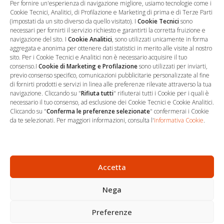
Per fornire un'esperienza di navigazione migliore, usiamo tecnologie come i
Perdita di Autonomia e Specializzazione Giustifica il
Cookie Tecnici, Analitici, di Profilazione e Marketing di prima e di Terze Parti
Risarcimento.
(impostati da un sito diverso da quello visitato). I
Cookie Tecnici
sono
necessari per fornirti il servizio richiesto e garantirti la corretta fruizione e
navigazione del sito. I
Cookie Analitici
, sono utilizzati unicamente in forma
aggregata e anonima per ottenere dati statistici in merito alle visite al nostro
sito. Per i Cookie Tecnici e Analitici non è necessario acquisire il tuo
consenso.I
Cookie di Marketing e Profilazione
sono utilizzati per inviarti,
previo consenso specifico, comunicazioni pubblicitarie personalizzate al fine
di fornirti prodotti e servizi in linea alle preferenze rilevate attraverso la tua
navigazione. Cliccando su "
Rifiuta tutti
" rifiuterai tutti i Cookie per i quali è
necessario il tuo consenso, ad esclusione dei Cookie Tecnici e Cookie Analitici.
Cliccando su "
Conferma le preferenze selezionate
" confermerai i Cookie
…
Sede Operativa
da te selezionati. Per maggiori informazioni, consulta l'
Informativa Cookie
.
via Marco Decumio, 19 -
Roma
06 9522 7890
Accetta
info@studioargari.it
Nega
P.I. 17504191002
Preferenze
Newsletter