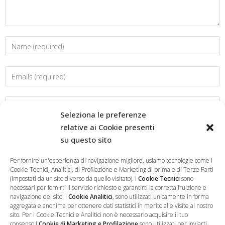
Seleziona le preferenze
relative ai Cookie presenti
su questo sito
Salva il mio nome, email e sito web in questo browser per la
prossima volta che commento.
Per fornire un'esperienza di navigazione migliore, usiamo tecnologie come i
Cookie Tecnici, Analitici, di Profilazione e Marketing di prima e di Terze Parti
(impostati da un sito diverso da quello visitato). I
Cookie Tecnici
sono
necessari per fornirti il servizio richiesto e garantirti la corretta fruizione e
navigazione del sito. I
Cookie Analitici
, sono utilizzati unicamente in forma
aggregata e anonima per ottenere dati statistici in merito alle visite al nostro
sito. Per i Cookie Tecnici e Analitici non è necessario acquisire il tuo
consenso.I
Cookie di Marketing e Profilazione
sono utilizzati per inviarti,