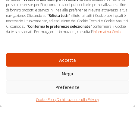
previo consenso specifico, comunicazioni pubblicitarie personalizzate al fine
di fornirti prodotti e servizi in linea alle preferenze rilevate attraverso la tua
navigazione. Cliccando su "
Rifiuta tutti
" rifiuterai tutti i Cookie per i quali è
necessario il tuo consenso, ad esclusione dei Cookie Tecnici e Cookie Analitici.
Cliccando su "
Conferma le preferenze selezionate
" confermerai i Cookie
…
Sede Operativa
da te selezionati. Per maggiori informazioni, consulta l'
Informativa Cookie
.
via Marco Decumio, 19 -
Roma
06 9522 7890
Accetta
info@studioargari.it
Nega
P.I. 17504191002
Preferenze
Newsletter
Chi siamo
Carrello
Seguici
Cookie Policy
Dichiarazione sulla Privacy
Contatti
Shop
Per non perdere
nemmeno un'opportunità,
iscriviti.