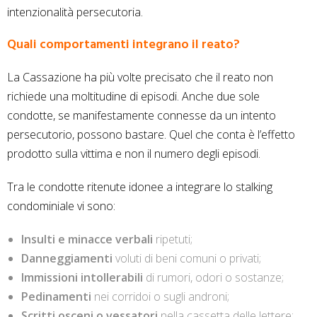
intenzionalità persecutoria.
Quali comportamenti integrano il reato?
La Cassazione ha più volte precisato che il reato non
richiede una moltitudine di episodi. Anche due sole
condotte, se manifestamente connesse da un intento
persecutorio, possono bastare. Quel che conta è l’effetto
prodotto sulla vittima e non il numero degli episodi.
Tra le condotte ritenute idonee a integrare lo stalking
condominiale vi sono:
Insulti e minacce verbali
ripetuti;
Danneggiamenti
voluti di beni comuni o privati;
Immissioni intollerabili
di rumori, odori o sostanze;
Pedinamenti
nei corridoi o sugli androni;
Scritti osceni o vessatori
nella cassetta delle lettere;