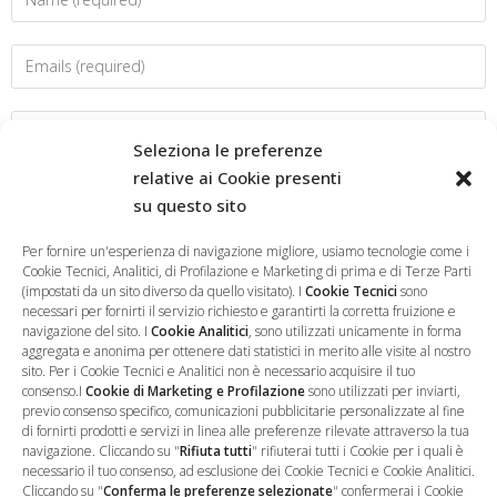
Seleziona le preferenze
relative ai Cookie presenti
su questo sito
Salva il mio nome, email e sito web in questo browser per la
prossima volta che commento.
Per fornire un'esperienza di navigazione migliore, usiamo tecnologie come i
Cookie Tecnici, Analitici, di Profilazione e Marketing di prima e di Terze Parti
(impostati da un sito diverso da quello visitato). I
Cookie Tecnici
sono
necessari per fornirti il servizio richiesto e garantirti la corretta fruizione e
navigazione del sito. I
Cookie Analitici
, sono utilizzati unicamente in forma
aggregata e anonima per ottenere dati statistici in merito alle visite al nostro
sito. Per i Cookie Tecnici e Analitici non è necessario acquisire il tuo
consenso.I
Cookie di Marketing e Profilazione
sono utilizzati per inviarti,
previo consenso specifico, comunicazioni pubblicitarie personalizzate al fine
di fornirti prodotti e servizi in linea alle preferenze rilevate attraverso la tua
navigazione. Cliccando su "
Rifiuta tutti
" rifiuterai tutti i Cookie per i quali è
necessario il tuo consenso, ad esclusione dei Cookie Tecnici e Cookie Analitici.
Cliccando su "
Conferma le preferenze selezionate
" confermerai i Cookie