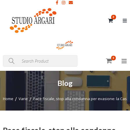
0
0
Blog
Home
Varie
Pace fiscale, stop alla condanna per evasione: la Cass