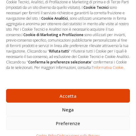
Cookie Tecnici, Analitici, di Profilazione e Marketing di prima e di Terze Parti
(impostati da un sito diverso da quello visitato). I
Cookie Tecnici
sono
necessari per fornirti il servizio richiesto e garantirti la corretta fruizione e
navigazione del sito. I
Cookie Analitici
, sono utilizzati unicamente in forma
aggregata e anonima per ottenere dati statistici in merito alle visite al nostro
sito. Per i Cookie Tecnici e Analitici non è necessario acquisire il tuo
consenso.I
Cookie di Marketing e Profilazione
sono utilizzati per inviarti,
previo consenso specifico, comunicazioni pubblicitarie personalizzate al fine
di fornirti prodotti e servizi in linea alle preferenze rilevate attraverso la tua
navigazione. Cliccando su "
Rifiuta tutti
" rifiuterai tutti i Cookie per i quali è
necessario il tuo consenso, ad esclusione dei Cookie Tecnici e Cookie Analitici.
Cliccando su "
Conferma le preferenze selezionate
" confermerai i Cookie
…
Sede Operativa
da te selezionati. Per maggiori informazioni, consulta l'
Informativa Cookie
.
via Marco Decumio, 19 -
Roma
06 9522 7890
Accetta
info@studioargari.it
Nega
P.I. 17504191002
Preferenze
Newsletter
Chi siamo
Carrello
Seguici
Cookie Policy
Dichiarazione sulla Privacy