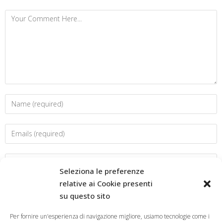
Seleziona le preferenze
relative ai Cookie presenti
su questo sito
Salva il mio nome, email e sito web in questo browser per la
prossima volta che commento.
Per fornire un'esperienza di navigazione migliore, usiamo tecnologie come i