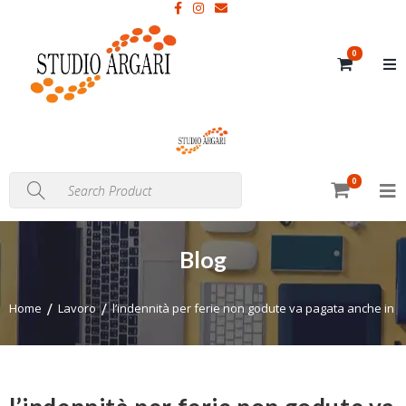
0
0
Blog
Home
Lavoro
l’indennità per ferie non godute va pagata anche in c