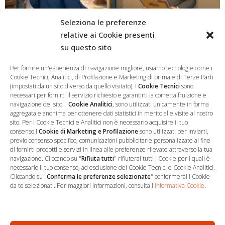
Seleziona le preferenze
relative ai Cookie presenti
su questo sito
Per fornire un'esperienza di navigazione migliore, usiamo tecnologie come i
Niente Soldi? Niente Reato: La Svolta sulla Soglia dei
Cookie Tecnici, Analitici, di Profilazione e Marketing di prima e di Terze Parti
10.000 Euro
(impostati da un sito diverso da quello visitato). I
Cookie Tecnici
sono
necessari per fornirti il servizio richiesto e garantirti la corretta fruizione e
navigazione del sito. I
Cookie Analitici
, sono utilizzati unicamente in forma
aggregata e anonima per ottenere dati statistici in merito alle visite al nostro
sito. Per i Cookie Tecnici e Analitici non è necessario acquisire il tuo
consenso.I
Cookie di Marketing e Profilazione
sono utilizzati per inviarti,
previo consenso specifico, comunicazioni pubblicitarie personalizzate al fine
di fornirti prodotti e servizi in linea alle preferenze rilevate attraverso la tua
navigazione. Cliccando su "
Rifiuta tutti
" rifiuterai tutti i Cookie per i quali è
necessario il tuo consenso, ad esclusione dei Cookie Tecnici e Cookie Analitici.
Cliccando su "
Conferma le preferenze selezionate
" confermerai i Cookie
…
Sede Operativa
da te selezionati. Per maggiori informazioni, consulta l'
Informativa Cookie
.
via Marco Decumio, 19 -
Roma