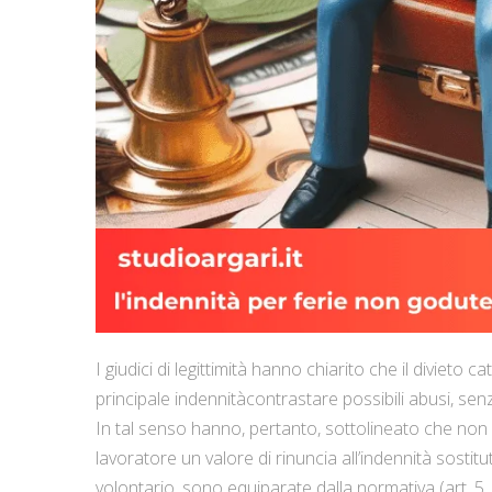
I giudici di legittimità hanno chiarito che il divieto
principale indennitàcontrastare possibili abusi, se
In tal senso hanno, pertanto, sottolineato che non 
lavoratore un valore di rinuncia all’indennità sostitut
volontario, sono equiparate dalla normativa (art. 5, c