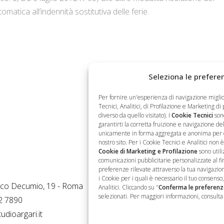
matica all’indennità sostitutiva delle ferie.
Seleziona le preferen
Per fornire un'esperienza di navigazione migli
Tecnici, Analitici, di Profilazione e Marketing di
diverso da quello visitato). I
Cookie Tecnici
sono
garantirti la corretta fruizione e navigazione del 
unicamente in forma aggregata e anonima per otte
nostro sito. Per i Cookie Tecnici e Analitici non 
Cookie di Marketing e Profilazione
sono utili
Operativa
Newsletter
comunicazioni pubblicitarie personalizzate al fine
preferenze rilevate attraverso la tua navigazion
i Cookie per i quali è necessario il tuo consens
Per non perdere nemmeno
rco Decumio, 19 - Roma
Analitici. Cliccando su "
Conferma le preferenz
selezionati. Per maggiori informazioni, consulta 
un'opportunità, iscriviti.
2 7890
udioargari.it