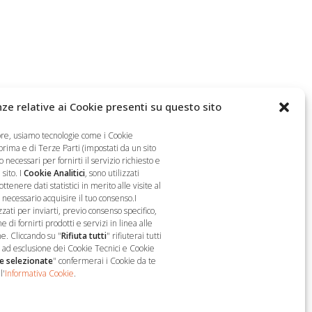
ze relative ai Cookie presenti su questo sito
ore, usiamo tecnologie come i Cookie
 prima e di Terze Parti (impostati da un sito
 necessari per fornirti il servizio richiesto e
sito. I
Cookie Analitici
, sono utilizzati
nere dati statistici in merito alle visite al
è necessario acquisire il tuo consenso.I
zzati per inviarti, previo consenso specifico,
 di fornirti prodotti e servizi in linea alle
Seguici
e. Cliccando su "
Rifiuta tutti
" rifiuterai tutti
o, ad esclusione dei Cookie Tecnici e Cookie
e selezionate
" confermerai i Cookie da te
l'
Informativa Cookie
.