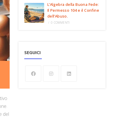
L’Algebra della Buona Fede:
Il Permesso 104 e il Confine
dell’Abuso.
/
0 COMMENTI
SEGUICI
tivo
one.
e del