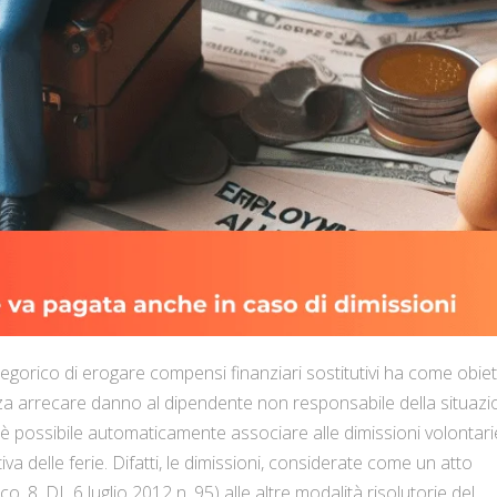
 categorico di erogare compensi finanziari sostitutivi ha come obiet
nza arrecare danno al dipendente non responsabile della situazi
è possibile automaticamente associare alle dimissioni volontari
iva delle ferie. Difatti, le dimissioni, considerate come un atto
o. 8, DL 6 luglio 2012 n. 95) alle altre modalità risolutorie del