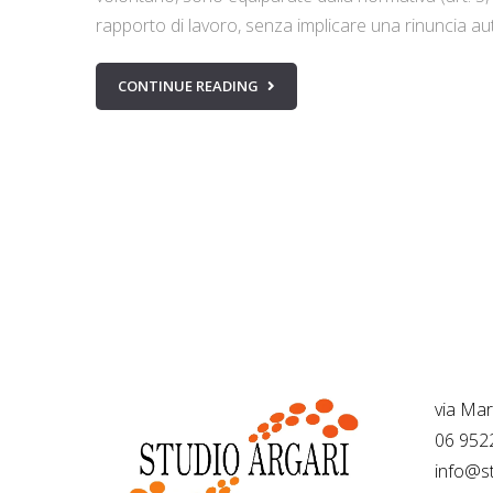
rapporto di lavoro, senza implicare una rinuncia auto
CONTINUE READING
…
Sede 
via Ma
06 952
info@st