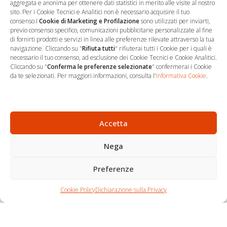
aggregata e anonima per ottenere dati statistici in merito alle visite al nostro
sito. Per i Cookie Tecnici e Analitici non è necessario acquisire il tuo
consenso.I
Cookie di Marketing e Profilazione
sono utilizzati per inviarti,
previo consenso specifico, comunicazioni pubblicitarie personalizzate al fine
…
Sede Operativa
di fornirti prodotti e servizi in linea alle preferenze rilevate attraverso la tua
navigazione. Cliccando su "
Rifiuta tutti
" rifiuterai tutti i Cookie per i quali è
necessario il tuo consenso, ad esclusione dei Cookie Tecnici e Cookie Analitici.
via Marco Decumio, 19 -
Cliccando su "
Conferma le preferenze selezionate
" confermerai i Cookie
Roma
da te selezionati. Per maggiori informazioni, consulta l'
Informativa Cookie
.
06 9522 7890
info@studioargari.it
P.I. 17504191002
Accetta
Nega
Newsletter
Seguici
Preferenze
Per non perdere
Chi siamo
Carrello
nemmeno un'opportunità,
Cookie Policy
Dichiarazione sulla Privacy
Contatti
Shop
iscriviti.