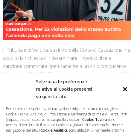
Il Tribunale di Verona, su rinvio della Corte di Cassazione, ha
accolto la richiesta di rideterminare l'importo di una
sanzione comminata ripetutamente a un solo conducente
dipendente dell’azienda di trasporto per comportamenti
Seleziona le preferenze
scorretti sui tempi di guida e di riposo.
relative ai Cookie presenti
su questo sito
CONTINUE READING
Per fornire un'esperienza di navigazione migliore, usiamo tecnologie come i
Cookie Tecnici, Analitici, di Profilazione e Marketing di prima e di Terze Parti
(impostati da un sito diverso da quello visitato). I
Cookie Tecnici
sono
necessari per fornirti il servizio richiesto e garantirti la corretta fruizione e
navigazione del sito. I
Cookie Analitici
, sono utilizzati unicamente in forma