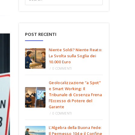
POST RECENTI
Niente Soldi? Niente Reato:
La Svolta sulla Soglia dei
10.000 Euro
/
0 COMMENTI
Geolocalizzazione “a Spot”
e Smart Working: Il
Tribunale di Cosenza Frena
l’Eccesso di Potere del
Garante
/
0 COMMENTI
L’Algebra della Buona Fede:
Il Permesso 104 e il Confine