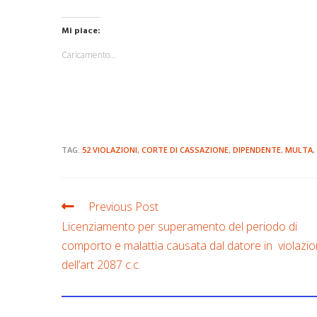
Mi piace:
Caricamento...
TAG:
52 VIOLAZIONI
,
CORTE DI CASSAZIONE
,
DIPENDENTE
,
MULTA
,
Previous Post
Licenziamento per superamento del periodo di
comporto e malattia causata dal datore in violazi
dell’art 2087 c.c.