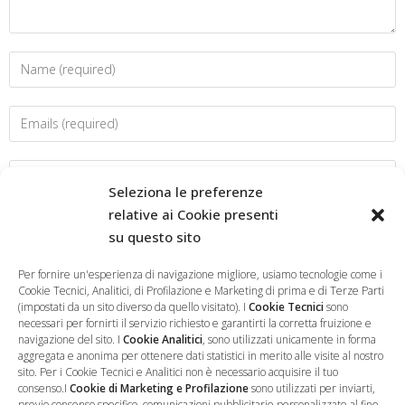
Seleziona le preferenze
relative ai Cookie presenti
su questo sito
Salva il mio nome, email e sito web in questo browser per la
prossima volta che commento.
Per fornire un'esperienza di navigazione migliore, usiamo tecnologie come i
Cookie Tecnici, Analitici, di Profilazione e Marketing di prima e di Terze Parti
(impostati da un sito diverso da quello visitato). I
Cookie Tecnici
sono
necessari per fornirti il servizio richiesto e garantirti la corretta fruizione e
navigazione del sito. I
Cookie Analitici
, sono utilizzati unicamente in forma
aggregata e anonima per ottenere dati statistici in merito alle visite al nostro
sito. Per i Cookie Tecnici e Analitici non è necessario acquisire il tuo
consenso.I
Cookie di Marketing e Profilazione
sono utilizzati per inviarti,
previo consenso specifico, comunicazioni pubblicitarie personalizzate al fine