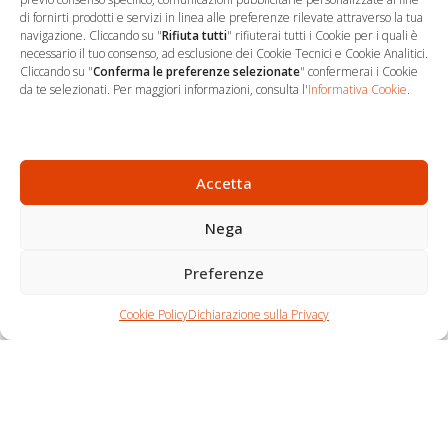
di fornirti prodotti e servizi in linea alle preferenze rilevate attraverso la tua
navigazione. Cliccando su "
Rifiuta tutti
" rifiuterai tutti i Cookie per i quali è
necessario il tuo consenso, ad esclusione dei Cookie Tecnici e Cookie Analitici.
Cliccando su "
Conferma le preferenze selezionate
" confermerai i Cookie
…
Sede Operativa
da te selezionati. Per maggiori informazioni, consulta l'
Informativa Cookie
.
via Marco Decumio, 19 -
Roma
06 9522 7890
Accetta
info@studioargari.it
Nega
P.I. 17504191002
Preferenze
Newsletter
Chi siamo
Carrello
Seguici
Cookie Policy
Dichiarazione sulla Privacy
Contatti
Shop
Per non perdere
nemmeno un'opportunità,
iscriviti.