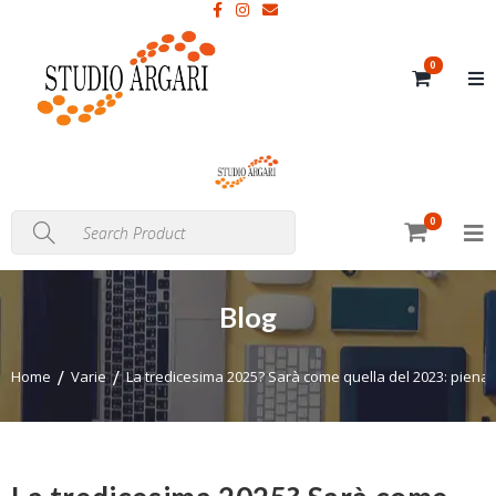
0
0
Blog
Home
Varie
La tredicesima 2025? Sarà come quella del 2023: pien