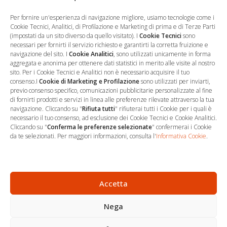
Salva il mio nome, email e sito web in questo browser per la
prossima volta che commento.
Per fornire un'esperienza di navigazione migliore, usiamo tecnologie come i
Cookie Tecnici, Analitici, di Profilazione e Marketing di prima e di Terze Parti
(impostati da un sito diverso da quello visitato). I
Cookie Tecnici
sono
necessari per fornirti il servizio richiesto e garantirti la corretta fruizione e
navigazione del sito. I
Cookie Analitici
, sono utilizzati unicamente in forma
aggregata e anonima per ottenere dati statistici in merito alle visite al nostro
sito. Per i Cookie Tecnici e Analitici non è necessario acquisire il tuo
consenso.I
Cookie di Marketing e Profilazione
sono utilizzati per inviarti,
previo consenso specifico, comunicazioni pubblicitarie personalizzate al fine
di fornirti prodotti e servizi in linea alle preferenze rilevate attraverso la tua
navigazione. Cliccando su "
Rifiuta tutti
" rifiuterai tutti i Cookie per i quali è
necessario il tuo consenso, ad esclusione dei Cookie Tecnici e Cookie Analitici.
Cliccando su "
Conferma le preferenze selezionate
" confermerai i Cookie
…
Sede Operativa
da te selezionati. Per maggiori informazioni, consulta l'
Informativa Cookie
.
via Marco Decumio, 19 -
Roma
06 9522 7890
Accetta
info@studioargari.it
Nega
P.I. 17504191002