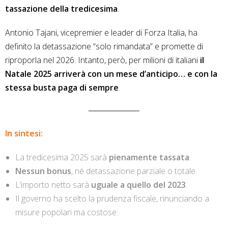
tassazione della tredicesima
.
Antonio Tajani, vicepremier e leader di Forza Italia, ha
definito la detassazione “solo rimandata” e promette di
riproporla nel 2026. Intanto, però, per milioni di italiani
il
Natale 2025 arriverà con un mese d’anticipo… e con la
stessa busta paga di sempre
.
In sintesi:
La tredicesima 2025 sarà
pienamente tassata
.
Nessun bonus
, né detassazione parziale o totale.
L’importo netto sarà
uguale a quello del 2023
.
Il governo ha scelto la prudenza fiscale, rinunciando a
misure popolari ma costose.