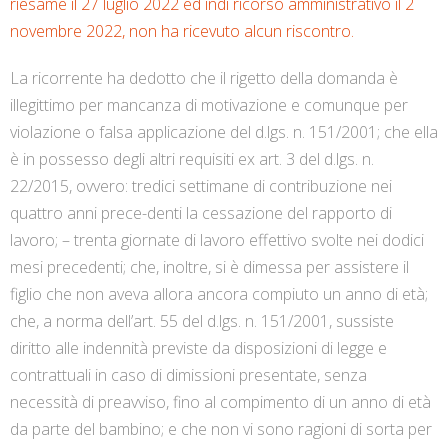
riesame il 27 luglio 2022 ed indi ricorso amministrativo il 2
novembre 2022, non ha ricevuto alcun riscontro.
La ricorrente ha dedotto che il rigetto della domanda è
illegittimo per mancanza di motivazione e comunque per
violazione o falsa applicazione del d.lgs. n. 151/2001; che ella
è in possesso degli altri requisiti ex art. 3 del d.lgs. n.
22/2015, ovvero: tredici settimane di contribuzione nei
quattro anni prece-denti la cessazione del rapporto di
lavoro; – trenta giornate di lavoro effettivo svolte nei dodici
mesi precedenti; che, inoltre, si è dimessa per assistere il
figlio che non aveva allora ancora compiuto un anno di età;
che, a norma dell’art. 55 del d.lgs. n. 151/2001, sussiste
diritto alle indennità previste da disposizioni di legge e
contrattuali in caso di dimissioni presentate, senza
necessità di preavviso, fino al compimento di un anno di età
da parte del bambino; e che non vi sono ragioni di sorta per