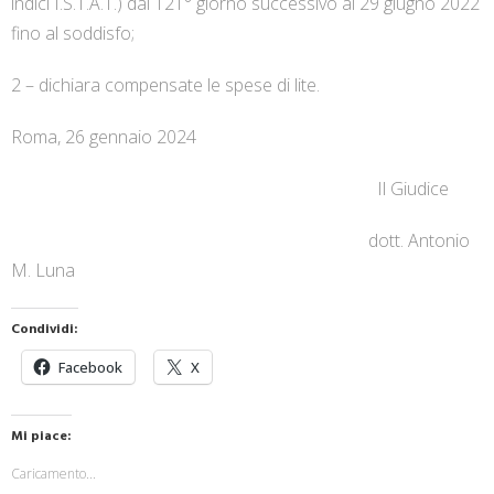
indici I.S.T.A.T.) dal 121° giorno successivo al 29 giugno 2022
fino al soddisfo;
2 – dichiara compensate le spese di lite.
Roma, 26 gennaio 2024
Il Giudice
dott. Antonio
M. Luna
Condividi:
Facebook
X
Mi piace:
Caricamento...