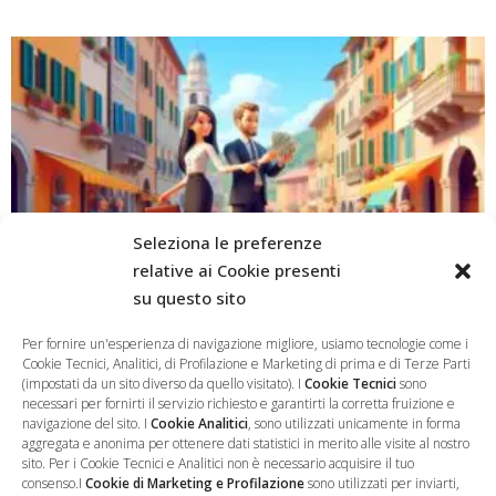
Seleziona le preferenze
relative ai Cookie presenti
su questo sito
Tracciabilità e Sanzioni Retributive: La Cassazione
Per fornire un'esperienza di navigazione migliore, usiamo tecnologie come i
Fissa il Principio sul Pagamento in Contanti e sul
Cookie Tecnici, Analitici, di Profilazione e Marketing di prima e di Terze Parti
Cumulo delle Violazioni (Ord. n. 6633/2026)
(impostati da un sito diverso da quello visitato). I
Cookie Tecnici
sono
necessari per fornirti il servizio richiesto e garantirti la corretta fruizione e
navigazione del sito. I
Cookie Analitici
, sono utilizzati unicamente in forma
aggregata e anonima per ottenere dati statistici in merito alle visite al nostro
sito. Per i Cookie Tecnici e Analitici non è necessario acquisire il tuo
consenso.I
Cookie di Marketing e Profilazione
sono utilizzati per inviarti,