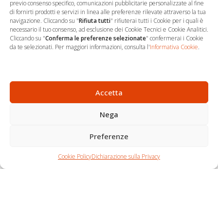
previo consenso specifico, comunicazioni pubblicitarie personalizzate al fine
di fornirti prodotti e servizi in linea alle preferenze rilevate attraverso la tua
navigazione. Cliccando su "
Rifiuta tutti
" rifiuterai tutti i Cookie per i quali è
necessario il tuo consenso, ad esclusione dei Cookie Tecnici e Cookie Analitici.
Cliccando su "
Conferma le preferenze selezionate
" confermerai i Cookie
…
Sede Operativa
da te selezionati. Per maggiori informazioni, consulta l'
Informativa Cookie
.
via Marco Decumio, 19 -
Roma
06 9522 7890
Accetta
info@studioargari.it
Nega
P.I. 17504191002
Preferenze
Newsletter
Chi siamo
Carrello
Seguici
Cookie Policy
Dichiarazione sulla Privacy
Contatti
Shop
Per non perdere
nemmeno un'opportunità,
iscriviti.