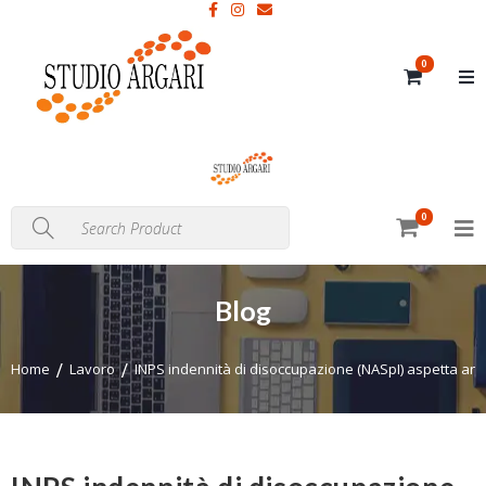
0
0
Blog
Home
Lavoro
INPS indennità di disoccupazione (NASpI) aspetta anch