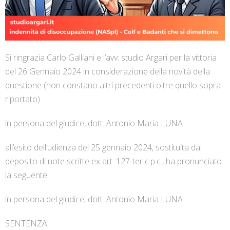
Si ringrazia Carlo Galliani e l’avv. studio Argari per la vittoria
del 26 Gennaio 2024 in considerazione della novità della
questione (non constano altri precedenti oltre quello sopra
riportato)
in persona del giudice, dott. Antonio Maria LUNA
all’esito dell’udienza del 25 gennaio 2024, sostituita dal
deposito di note scritte ex art. 127-ter c.p.c., ha pronunciato
la seguente:
in persona del giudice, dott. Antonio Maria LUNA
SENTENZA