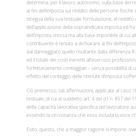
determina, per il lavoro autonomo, sulla base del red
ai fini dell’imposta sul reddito delle persone fisiche d
stregua della sua testuale formulazione, al reddito
dell’applicazione della sopraindicata imposta ed ha 
dell’imposta stessa ma alla base imponibile di cui all
contribuente è tenuto a dichiarare ai fini dell’impo
dal danneggiato quello risultante dalla differenza fr
ed il totale dei costi inerenti all’esercizio professio
forfettariamente conteggiati – senza possibilità di u
effetto del conteggio delle ritenute d’imposta soffer
Ciò premesso, tali affermazioni, applicate al caso c
testuale, di cui al suddetto art. 4 del d.l. n. 857 de
della capacità lavorativa specifica del lavoratore au
essendo la circostanza che esso includa la voce ch
Esito, questo, che a maggior ragione si impone, ove