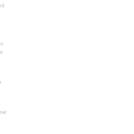
od.
to
la
à
 nel