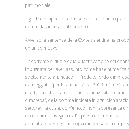
patrimoniale.
Il giudice di appello riconosce anche il danno patrimo
domanda giudiziale al soddisfo.
Avverso la sentenza della Corte salentina ha propos
un unico motivo.
Il ricorrente si duole della quantificazione del dan
impugnata per aver assunto come base numerica del
strettamente aritmetico – il “reddito lordo d’impresa”
danneggiato (per le annualità dal 2009 al 2015), anz
infatti, sarebbe stato facilmente ricavabile – come 
d’impresa”, della somma indicata in ogni dichiarazi
settore», la quale, com’è noto, non rappresenta un r
economici conseguiti dall’impresa e dunque dalle sc
annualità e per ogni tipologia d’impresa e la cui pre