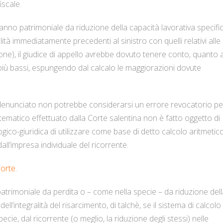
iscale.
nno patrimoniale da riduzione della capacità lavorativa specifi
ità immediatamente precedenti al sinistro con quelli relativi alle
ne), il giudice di appello avrebbe dovuto tenere conto, quanto 
ra più bassi, espungendo dal calcalo le maggiorazioni dovute
 denunciato non potrebbe considerarsi un errore revocatorio pe
tematico effettuato dalla Corte salentina non è fatto oggetto di
ogico-giuridica di utilizzare come base di detto calcolo aritmetic
ll’impresa individuale del ricorrente.
orte.
atrimoniale da perdita o – come nella specie – da riduzione dell
ell’integralità del risarcimento, di talchè, se il sistema di calcolo
ecie, dal ricorrente (o meglio, la riduzione degli stessi) nelle