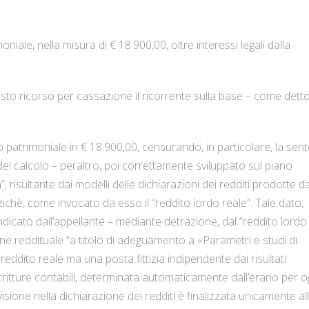
niale, nella misura di € 18.900,00, oltre interessi legali dalla
to ricorso per cassazione il ricorrente sulla base – come detto
no patrimoniale in € 18.900,00, censurando, in particolare, la sen
 calcolo – peraltro, poi correttamente sviluppato sul piano
, risultante dai modelli delle dichiarazioni dei redditi prodotte da
ichè, come invocato da esso il “reddito lordo reale”. Tale dato,
indicato dall’appellante – mediante detrazione, dal “reddito lordo
one reddituale “a titolo di adeguamento a «Parametri e studi di
eddito reale ma una posta fittizia indipendente dai risultati
ritture contabili, determinata automaticamente dall’erario per o
visione nella dichiarazione dei redditi è finalizzata unicamente al