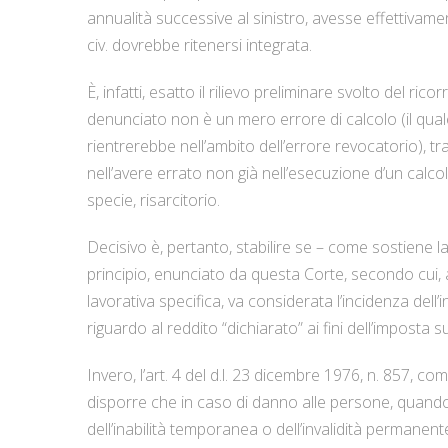
annualità successive al sinistro, avesse effettivame
civ. dovrebbe ritenersi integrata.
È, infatti, esatto il rilievo preliminare svolto del ri
denunciato non è un mero errore di calcolo (il quale
rientrerebbe nell’ambito dell’errore revocatorio), trat
nell’avere errato non già nell’esecuzione d’un calcolo
specie, risarcitorio.
Decisivo è, pertanto, stabilire se – come sostiene l
principio, enunciato da questa Corte, secondo cui, a
lavorativa specifica, va considerata l’incidenza del
riguardo al reddito “dichiarato” ai fini dell’imposta su
Invero, l’art. 4 del d.l. 23 dicembre 1976, n. 857, c
disporre che in caso di danno alle persone, quando 
dell’inabilità temporanea o dell’invalidità permanent