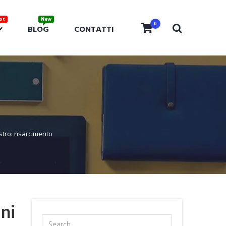
0
BLOG
CONTATTI
stro: risarcimento
ni