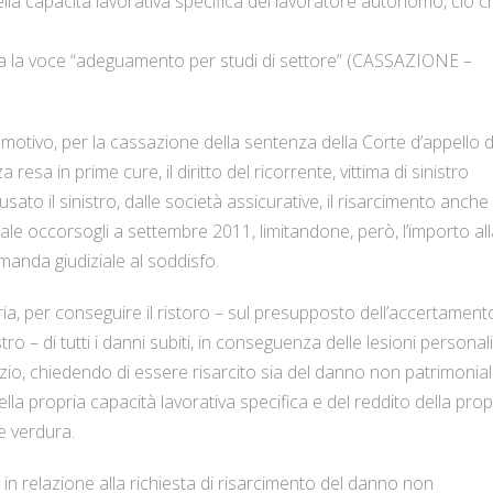
della capacità lavorativa specifica del lavoratore autonomo, ciò c
luda la voce “adeguamento per studi di settore” (CASSAZIONE –
 motivo, per la cassazione della sentenza della Corte d’appello d
esa in prime cure, il diritto del ricorrente, vittima di sinistro
ato il sinistro, dalle società assicurative, il risarcimento anche
le occorsogli a settembre 2011, limitandone, però, l’importo all
omanda giudiziale al soddisfo.
ziaria, per conseguire il ristoro – sul presupposto dell’accertament
stro – di tutti i danni subiti, in conseguenza delle lesioni personal
dizio, chiedendo di essere risarcito sia del danno non patrimonial
ella propria capacità lavorativa specifica e del reddito della prop
 e verdura.
 in relazione alla richiesta di risarcimento del danno non