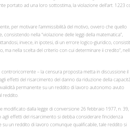
nte portato ad una loro sottostima, la violazione dell’art. 1223 c
corrente, per motivare l’ammissibilità del motivo, ovvero che quello
, consistendo nella “violazione delle leggi della matematica”,
tandosi, invece, in ipotesi, di un errore logico-giuridico, consisti
, ma nella scelta del criterio con cui determinare ii credito”, nel
a controricorrente – la censura proposta metta in discussione il
gli effetti del risarcimento del danno da riduzione della capacit
l’invalidità permanente su un reddito di lavoro autonomo avuto
l reddito.
ome modificato dalla legge di conversione 26 febbraio 1977, n. 39,
agli effetti del risarcimento si debba considerare l’incidenza
e su un reddito di lavoro comunque qualificabile, tale reddito si