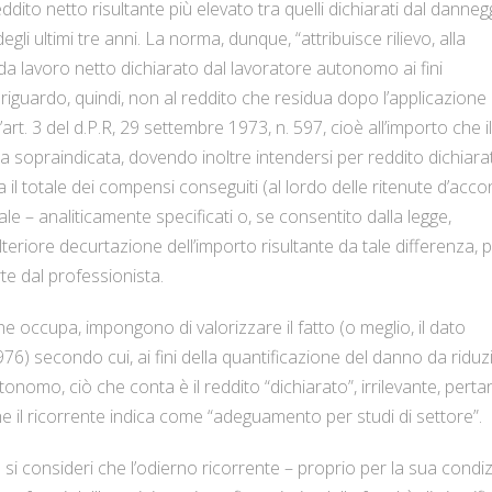
dito netto risultante più elevato tra quelli dichiarati dal danneg
egli ultimi tre anni. La norma, dunque, “attribuisce rilievo, alla
 da lavoro netto dichiarato dal lavoratore autonomo ai fini
riguardo, quindi, non al reddito che residua dopo l’applicazione
’art. 3 del d.P.R, 29 settembre 1973, n. 597, cioè all’importo che il
sta sopraindicata, dovendo inoltre intendersi per reddito dichiara
a il totale dei compensi conseguiti (al lordo delle ritenute d’acco
nale – analiticamente specificati o, se consentito dalla legge,
lteriore decurtazione dell’importo risultante da tale differenza, 
te dal professionista.
he occupa, impongono di valorizzare il fatto (o meglio, il dato
l 1976) secondo cui, ai fini della quantificazione del danno da ridu
tonomo, ciò che conta è il reddito “dichiarato”, irrilevante, perta
e il ricorrente indica come “adeguamento per studi di settore”.
 si consideri che l’odierno ricorrente – proprio per la sua condi