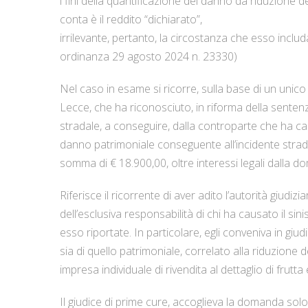
i fini della quantificazione del danno da riduzione 
conta è il reddito “dichiarato”,
irrilevante, pertanto, la circostanza che esso inc
ordinanza 29 agosto 2024 n. 23330)
Nel caso in esame si ricorre, sulla base di un unico
Lecce, che ha riconosciuto, in riforma della sentenza r
stradale, a conseguire, dalla controparte che ha caus
danno patrimoniale conseguente all’incidente strada
somma di € 18.900,00, oltre interessi legali dalla d
Riferisce il ricorrente di aver adito l’autorità giudi
dell’esclusiva responsabilità di chi ha causato il sini
esso riportate. In particolare, egli conveniva in giu
sia di quello patrimoniale, correlato alla riduzione d
impresa individuale di rivendita al dettaglio di frutta
Il giudice di prime cure, accoglieva la domanda solo