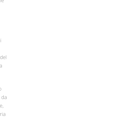
he
i
 del
a
o
i da
e,
ria