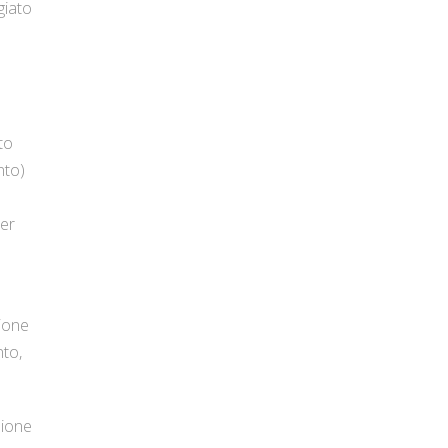
giato
to
nto)
per
zione
nto,
zione