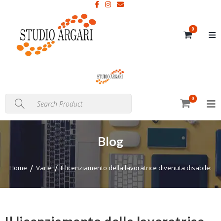
0
0
Blog
Home
Varie
Il licenziamento della lavoratrice divenuta disabile: