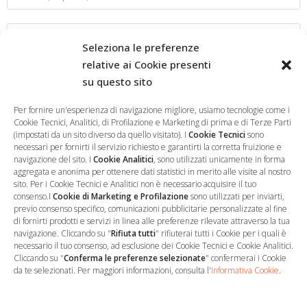
Seleziona le preferenze
relative ai Cookie presenti
su questo sito
Salva il mio nome, email e sito web in questo browser per la
prossima volta che commento.
Per fornire un'esperienza di navigazione migliore, usiamo tecnologie come i
Cookie Tecnici, Analitici, di Profilazione e Marketing di prima e di Terze Parti
(impostati da un sito diverso da quello visitato). I
Cookie Tecnici
sono
necessari per fornirti il servizio richiesto e garantirti la corretta fruizione e
navigazione del sito. I
Cookie Analitici
, sono utilizzati unicamente in forma
aggregata e anonima per ottenere dati statistici in merito alle visite al nostro
sito. Per i Cookie Tecnici e Analitici non è necessario acquisire il tuo
consenso.I
Cookie di Marketing e Profilazione
sono utilizzati per inviarti,
previo consenso specifico, comunicazioni pubblicitarie personalizzate al fine
di fornirti prodotti e servizi in linea alle preferenze rilevate attraverso la tua
navigazione. Cliccando su "
Rifiuta tutti
" rifiuterai tutti i Cookie per i quali è
necessario il tuo consenso, ad esclusione dei Cookie Tecnici e Cookie Analitici.
Cliccando su "
Conferma le preferenze selezionate
" confermerai i Cookie
…
Sede Operativa
da te selezionati. Per maggiori informazioni, consulta l'
Informativa Cookie
.
via Marco Decumio, 19 -