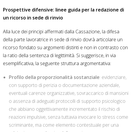
Prospettive difensive: linee guida per la redazione di
un ricorso in sede di rinvio
Alla luce dei principi affermati dalla Cassazione, la difesa
della parte lavoratrice in sede di rinvio dovrà articolare un
ricorso fondato su argomenti distinti e non in contrasto con
la ratio della sentenza di legittimità. Si suggerisce, in via
esemplificativa, la seguente struttura argomentativa:
Profilo della proporzionalità sostanziale
: evidenziare,
con supporto di perizia o documentazione aziendale,
eventuali carenze organizzative, sovraccarico di mansioni
o assenza di adeguati protocolli di supporto psicologico
che abbiano oggettivamente incrementato il rischio di
reazioni impulsive, senza tuttavia invocare lo stress come
scriminante, ma come elemento contestuale per una