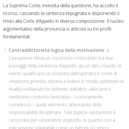
La Suprema Corte, investita della questione, ha accolto il
ricorso, cassando la sentenza impugnata e disponendo il
rinvio alla Corte d’Appello in diversa composizione. Il nucleo
argomentativo della pronuncia si articola su tre profili
fondamentali:
Contraddittorietà logica della motivazione
: a
Cassazione rileva un
«contrasto irriducibile»
tra due
passaggi della sentenza d’appello: da un lato, i Giudici di
merito qualificano la condotta dell’operatrice come di
«massima gravità»
, idonea a ledere in modo
«plateale»
le
finalità solidaristiche dell’ente; dall’altro, utilizzano il
medesimo contesto lavorativo – notoriamente
complesso – quale elemento attenuante della
responsabilità disciplinare. Tale duplice valutazione è
censurata per
«insanabile illogicità»
, in quanto non è
logicamente spiegabile come un fattore (lo stress