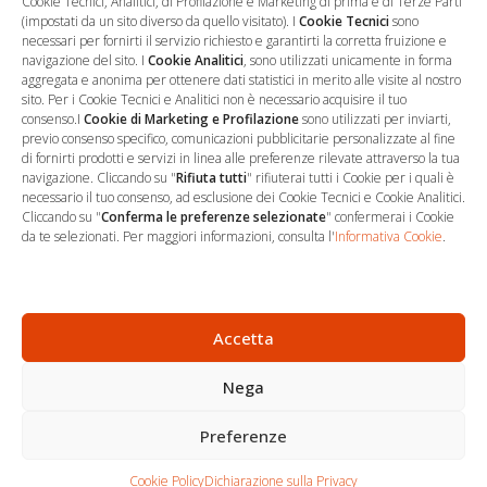
Cookie Tecnici, Analitici, di Profilazione e Marketing di prima e di Terze Parti
(impostati da un sito diverso da quello visitato). I
Cookie Tecnici
sono
necessari per fornirti il servizio richiesto e garantirti la corretta fruizione e
navigazione del sito. I
Cookie Analitici
, sono utilizzati unicamente in forma
aggregata e anonima per ottenere dati statistici in merito alle visite al nostro
sito. Per i Cookie Tecnici e Analitici non è necessario acquisire il tuo
consenso.I
Cookie di Marketing e Profilazione
sono utilizzati per inviarti,
previo consenso specifico, comunicazioni pubblicitarie personalizzate al fine
di fornirti prodotti e servizi in linea alle preferenze rilevate attraverso la tua
navigazione. Cliccando su "
Rifiuta tutti
" rifiuterai tutti i Cookie per i quali è
necessario il tuo consenso, ad esclusione dei Cookie Tecnici e Cookie Analitici.
Cliccando su "
Conferma le preferenze selezionate
" confermerai i Cookie
…
Sede Operativa
da te selezionati. Per maggiori informazioni, consulta l'
Informativa Cookie
.
via Marco Decumio, 19 -
Roma
06 9522 7890
Accetta
info@studioargari.it
Nega
P.I. 17504191002
Preferenze
Newsletter
Chi siamo
Carrello
Seguici
Cookie Policy
Dichiarazione sulla Privacy