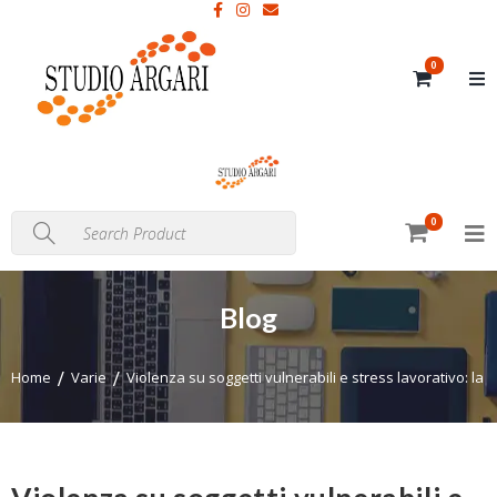
0
0
Blog
Home
Varie
Violenza su soggetti vulnerabili e stress lavorativo: la C