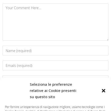
Seleziona le preferenze
relative ai Cookie presenti
su questo sito
Salva il mio nome, email e sito web in questo browser per la
prossima volta che commento.
Per fornire un'esperienza di navigazione migliore, usiamo tecnologie come i