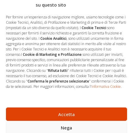
su questo sito
Salva il mio nome, email e sito web in questo browser per la
prossima volta che commento.
Per fornire un'esperienza di navigazione migliore, usiamo tecnologie come i
Cookie Tecnici, Analitici, di Profilazione e Marketing di prima e di Terze Parti
(impostati da un sito diverso da quello visitato). I
Cookie Tecnici
sono
necessari per fornirti il servizio richiesto e garantirti la corretta fruizione e
navigazione del sito. I
Cookie Analitici
, sono utilizzati unicamente in forma
aggregata e anonima per ottenere dati statistici in merito alle visite al nostro
sito. Per i Cookie Tecnici e Analitici non è necessario acquisire il tuo
consenso.I
Cookie di Marketing e Profilazione
sono utilizzati per inviarti,
previo consenso specifico, comunicazioni pubblicitarie personalizzate al fine
di fornirti prodotti e servizi in linea alle preferenze rilevate attraverso la tua
navigazione. Cliccando su "
Rifiuta tutti
" rifiuterai tutti i Cookie per i quali è
necessario il tuo consenso, ad esclusione dei Cookie Tecnici e Cookie Analitici.
Cliccando su "
Conferma le preferenze selezionate
" confermerai i Cookie
…
Sede Operativa
da te selezionati. Per maggiori informazioni, consulta l'
Informativa Cookie
.
via Marco Decumio, 19 -
Roma
06 9522 7890
Accetta
info@studioargari.it
Nega
P.I. 17504191002