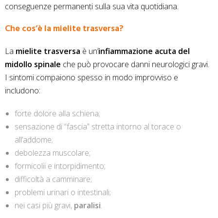
conseguenze permanenti sulla sua vita quotidiana.
Che cos’è la mielite trasversa?
La
mielite trasversa
è un’
infiammazione acuta del
midollo spinale
che può provocare danni neurologici gravi.
I sintomi compaiono spesso in modo improvviso e
includono:
forte dolore alla schiena;
sensazione di “fascia” stretta intorno al torace o
all’addome;
debolezza muscolare;
formicolii e intorpidimento;
difficoltà a camminare;
problemi urinari o intestinali;
nei casi più gravi,
paralisi
.