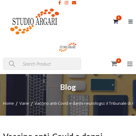
0
0
Blog
Home
Varie
Vaccino anti-Covid e danni neurologici: il Tribunale di 