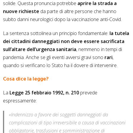
solide. Questa pronuncia potrebbe
aprire la strada a
nuove richieste
da parte di altre persone che hanno
subito danni neurologici dopo la vaccinazione anti-Covid.
La sentenza sottolinea un principio fondamentale:
la tutela
dei cittadini danneggiati non deve essere sacrificata
sull’altare dell’urgenza sanitaria
, nemmeno in tempi di
pandemia. Anche se gli eventi avversi gravi sono
rari
,
quando si verificano lo Stato ha il dovere di intervenire.
Cosa dice la legge?
La
Legge 25 febbraio 1992, n. 210
prevede
espressamente:
«Indennizzo a favore dei soggetti danneggiati da
complicazioni di tipo irreversibile a causa di vaccinazioni
obbligatorie, trasfusioni e somministrazione di