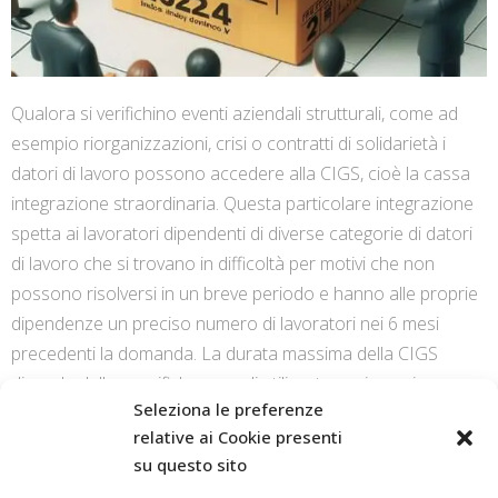
Qualora si verifichino eventi aziendali strutturali, come ad
esempio riorganizzazioni, crisi o contratti di solidarietà i
datori di lavoro possono accedere alla CIGS, cioè la cassa
integrazione straordinaria. Questa particolare integrazione
spetta ai lavoratori dipendenti di diverse categorie di datori
di lavoro che si trovano in difficoltà per motivi che non
possono risolversi in un breve periodo e hanno alle proprie
dipendenze un preciso numero di lavoratori nei 6 mesi
precedenti la domanda. La durata massima della CIGS
dipende dalle specifiche causali utilizzate ma in ogni caso
Seleziona le preferenze
non può superare i 24 mesi nell’arco di un quinquennio.
relative ai Cookie presenti
su questo sito
CONTINUE READING