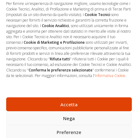
Per fornire un'esperienza di navigazione migliore, usiamo tecnologie come i
Cookie Tecnici, Analitici, di Profilazione e Marketing di prima e di Terze Parti
(impostati da un sito diverso da quello visitato). I
Cookie Tecnici
sono
necessari per fornirti il servizio richiesto e garantirti la corretta fruizione e
navigazione del sito. I
Cookie Analitici
, sono utilizzati unicamente in forma
aggregata e anonima per ottenere dati statistici in merito alle visite al nostro
sito. Per i Cookie Tecnici e Analitici non è necessario acquisire il tuo
consenso.I
Cookie di Marketing e Profilazione
sono utilizzati per inviarti,
previo consenso specifico, comunicazioni pubblicitarie personalizzate al fine
…
Sede Operativa
di fornirti prodotti e servizi in linea alle preferenze rilevate attraverso la tua
navigazione. Cliccando su "
Rifiuta tutti
" rifiuterai tutti i Cookie per i quali è
necessario il tuo consenso, ad esclusione dei Cookie Tecnici e Cookie Analitici.
via Marco Decumio, 19 -
Cliccando su "
Conferma le preferenze selezionate
" confermerai i Cookie
Roma
da te selezionati. Per maggiori informazioni, consulta l'
Informativa Cookie
.
06 9522 7890
info@studioargari.it
P.I. 17504191002
Accetta
Nega
Newsletter
Seguici
Preferenze
Per non perdere