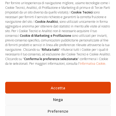
Per fornire un'esperienza di navigazione migliore, usiamo tecnologie come i
Cookie Tecnici, Analitici, di Profilazione e Marketing di prima e di Terze Parti
(impostati da un sito diverso da quello visitato). I
Cookie Tecnici
sono
necessari per fornirti il servizio richiesto e garantirti la corretta fruizione e
navigazione del sito. I
Cookie Analitici
, sono utilizzati unicamente in forma
aggregata e anonima per ottenere dati statistici in merito alle visite al nostro
sito. Per i Cookie Tecnici e Analitici non è necessario acquisire il tuo
consenso.I
Cookie di Marketing e Profilazione
sono utilizzati per inviarti,
previo consenso specifico, comunicazioni pubblicitarie personalizzate al fine
…
Sede Operativa
di fornirti prodotti e servizi in linea alle preferenze rilevate attraverso la tua
navigazione. Cliccando su "
Rifiuta tutti
" rifiuterai tutti i Cookie per i quali è
necessario il tuo consenso, ad esclusione dei Cookie Tecnici e Cookie Analitici.
via Marco Decumio, 19 -
Cliccando su "
Conferma le preferenze selezionate
" confermerai i Cookie
Roma
da te selezionati. Per maggiori informazioni, consulta l'
Informativa Cookie
.
06 9522 7890
info@studioargari.it
P.I. 17504191002
Accetta
Nega
Newsletter
Seguici
Preferenze
Per non perdere