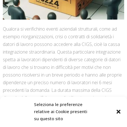
Qualora si verifichino eventi aziendali strutturali, come ad
esempio riorganizzazioni, crisi o contratti di solidarietà i
datori di lavoro possono accedere alla CIGS, cioè la cassa
integrazione straordinaria. Questa particolare integrazione
spetta ai lavoratori dipendenti di diverse categorie di datori
di lavoro che si trovano in difficoltà per motivi che non
possono risolversi in un breve periodo e hanno alle proprie
dipendenze un preciso numero di lavoratori nei 6 mesi
precedenti la domanda. La durata massima della CIGS
dipende dalle specifiche causali utilizzate ma in ogni caso
Seleziona le preferenze
non può superare i 24 mesi nell’arco di un quinquennio.
relative ai Cookie presenti
su questo sito
CONTINUE READING