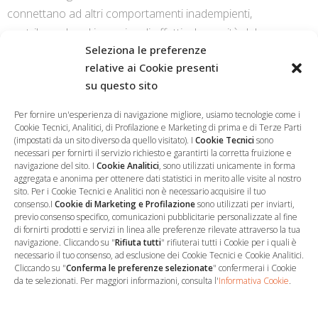
connettano ad altri comportamenti inadempienti,
contribuendo ad inasprire gli effetti e la gravità del
Seleziona le preferenze
pregiudizio per la personalità e la salute latamente intesi.
relative ai Cookie presenti
su questo sito
CONTINUE READING
Per fornire un'esperienza di navigazione migliore, usiamo tecnologie come i
Cookie Tecnici, Analitici, di Profilazione e Marketing di prima e di Terze Parti
(impostati da un sito diverso da quello visitato). I
Cookie Tecnici
sono
necessari per fornirti il servizio richiesto e garantirti la corretta fruizione e
navigazione del sito. I
Cookie Analitici
, sono utilizzati unicamente in forma
aggregata e anonima per ottenere dati statistici in merito alle visite al nostro
sito. Per i Cookie Tecnici e Analitici non è necessario acquisire il tuo
consenso.I
Cookie di Marketing e Profilazione
sono utilizzati per inviarti,
previo consenso specifico, comunicazioni pubblicitarie personalizzate al fine
…
Sede Operativa
di fornirti prodotti e servizi in linea alle preferenze rilevate attraverso la tua
navigazione. Cliccando su "
Rifiuta tutti
" rifiuterai tutti i Cookie per i quali è
necessario il tuo consenso, ad esclusione dei Cookie Tecnici e Cookie Analitici.
via Marco Decumio, 19 -
Cliccando su "
Conferma le preferenze selezionate
" confermerai i Cookie
Roma
da te selezionati. Per maggiori informazioni, consulta l'
Informativa Cookie
.
06 9522 7890