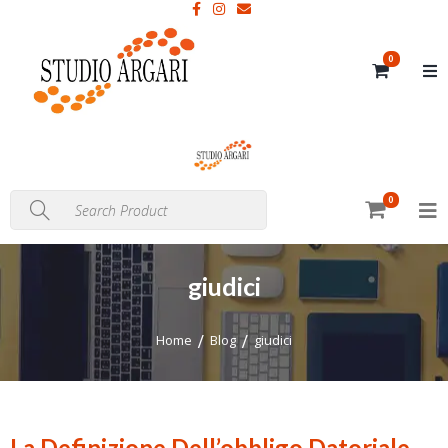
0
0
giudici
Home
Blog
giudici
La Definizione Dell’obbligo Datoriale