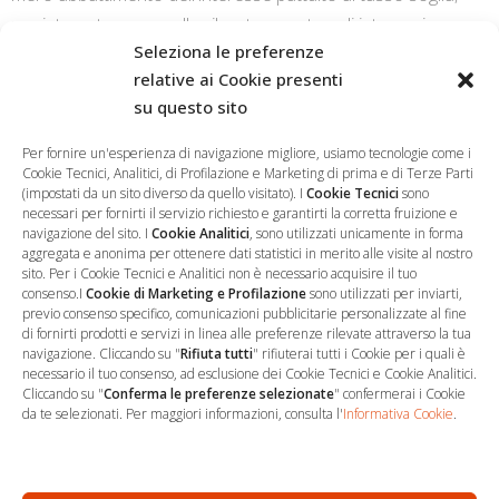
pur integrato con quello rilevato quanto agli interessi
Seleziona le preferenze
moratori, e non al minor tasso degli interessi corrispettivi.
relative ai Cookie presenti
su questo sito
CONTINUE READING
Per fornire un'esperienza di navigazione migliore, usiamo tecnologie come i
Cookie Tecnici, Analitici, di Profilazione e Marketing di prima e di Terze Parti
(impostati da un sito diverso da quello visitato). I
Cookie Tecnici
sono
necessari per fornirti il servizio richiesto e garantirti la corretta fruizione e
navigazione del sito. I
Cookie Analitici
, sono utilizzati unicamente in forma
aggregata e anonima per ottenere dati statistici in merito alle visite al nostro
sito. Per i Cookie Tecnici e Analitici non è necessario acquisire il tuo
consenso.I
Cookie di Marketing e Profilazione
sono utilizzati per inviarti,
previo consenso specifico, comunicazioni pubblicitarie personalizzate al fine
…
Sede Operativa
di fornirti prodotti e servizi in linea alle preferenze rilevate attraverso la tua
navigazione. Cliccando su "
Rifiuta tutti
" rifiuterai tutti i Cookie per i quali è
necessario il tuo consenso, ad esclusione dei Cookie Tecnici e Cookie Analitici.
via Marco Decumio, 19 -
Cliccando su "
Conferma le preferenze selezionate
" confermerai i Cookie
Roma
da te selezionati. Per maggiori informazioni, consulta l'
Informativa Cookie
.
06 9522 7890
info@studioargari.it