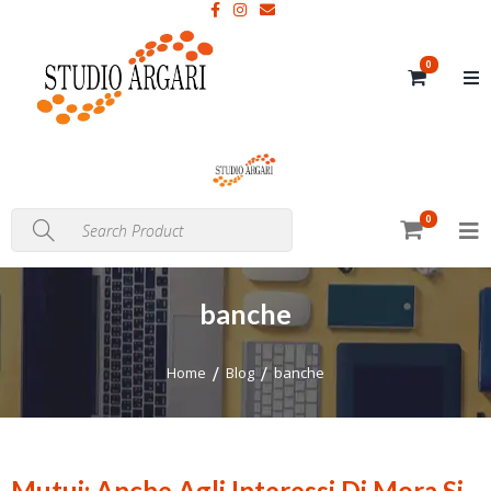
0
0
banche
Home
Blog
banche
Mutui: Anche Agli Interessi Di Mora Si