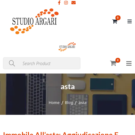
0
0
asta
Home
Blog
asta
Immobile All’asta: Aggiudicazione E