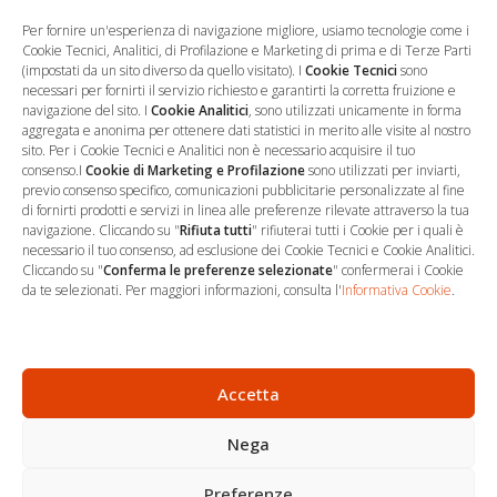
Per fornire un'esperienza di navigazione migliore, usiamo tecnologie come i
Cookie Tecnici, Analitici, di Profilazione e Marketing di prima e di Terze Parti
(impostati da un sito diverso da quello visitato). I
Cookie Tecnici
sono
necessari per fornirti il servizio richiesto e garantirti la corretta fruizione e
navigazione del sito. I
Cookie Analitici
, sono utilizzati unicamente in forma
aggregata e anonima per ottenere dati statistici in merito alle visite al nostro
sito. Per i Cookie Tecnici e Analitici non è necessario acquisire il tuo
consenso.I
Cookie di Marketing e Profilazione
sono utilizzati per inviarti,
previo consenso specifico, comunicazioni pubblicitarie personalizzate al fine
…
Sede Operativa
di fornirti prodotti e servizi in linea alle preferenze rilevate attraverso la tua
navigazione. Cliccando su "
Rifiuta tutti
" rifiuterai tutti i Cookie per i quali è
necessario il tuo consenso, ad esclusione dei Cookie Tecnici e Cookie Analitici.
via Marco Decumio, 19 -
Cliccando su "
Conferma le preferenze selezionate
" confermerai i Cookie
Roma
da te selezionati. Per maggiori informazioni, consulta l'
Informativa Cookie
.
06 9522 7890
info@studioargari.it
P.I. 17504191002
Accetta
Nega
Newsletter
Seguici
Preferenze