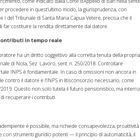
arcimento, come indicato dalla Corte d’Appello di Bari nella sen
ter procedere in quest’ultimo modo, la giurisprudenza, con
e I del Tribunale di Santa Maria Capua Vetere, precisa che il
 far costituire la rendita direttamente dal datore.
contributi in tempo reale
voratore ha un diritto soggettivo alla corretta tenuta della propri
nale di Nola, Sez. Lavoro, sent. n. 250/2018. Controllare
ortale INPS è fondamentale. In caso di omissioni non ancora in
le contro il datore e l’INPS in litisconsorzio necessario, come
395/2019. Questo non solo tutela il futuro pensionistico, ma inter
di recuperare i contributi.
dempiente è possibile, ma richiede consapevolezza, proattività
con strumenti giuridici potenti — il principio di automaticità, il