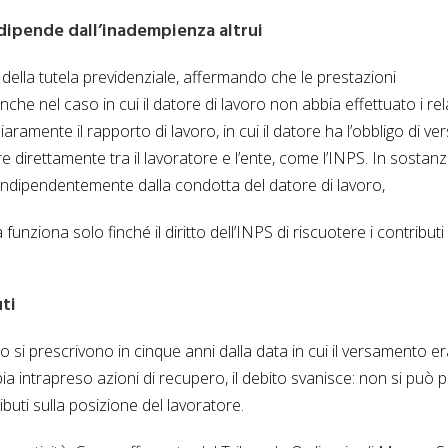
 dipende dall’inadempienza altrui
co della tutela previdenziale, affermando che le prestazioni
che nel caso in cui il datore di lavoro non abbia effettuato i rela
aramente il rapporto di lavoro, in cui il datore ha l’obbligo di ve
e direttamente tra il lavoratore e l’ente, come l’INPS. In sostanza
e indipendentemente dalla condotta del datore di lavoro,
funziona solo finché il diritto dell’INPS di riscuotere i contribut
uti
voro si prescrivono in cinque anni dalla data in cui il versamento e
a intrapreso azioni di recupero, il debito svanisce: non si può p
buti sulla posizione del lavoratore.