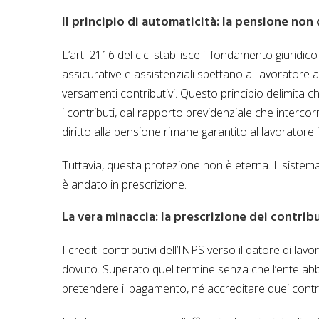
Il principio di automaticità: la pensione non
L’art. 2116 del c.c. stabilisce il fondamento giuridi
assicurative e assistenziali spettano al lavoratore an
versamenti contributivi. Questo principio delimita chi
i contributi, dal rapporto previdenziale che intercorr
diritto alla pensione rimane garantito al lavorator
Tuttavia, questa protezione non è eterna. Il sistema 
è andato in prescrizione.
La vera minaccia: la prescrizione dei contrib
I crediti contributivi dell’INPS verso il datore di la
dovuto. Superato quel termine senza che l’ente abbi
pretendere il pagamento, né accreditare quei contri