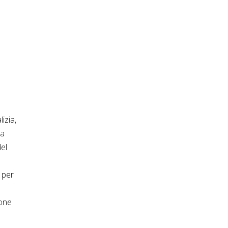
izia,
 a
del
 per
ione