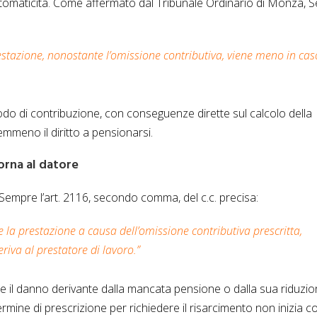
 automaticità. Come affermato dal Tribunale Ordinario di Monza, S
restazione, nonostante l’omissione contributiva, viene meno in cas
iodo di contribuzione, con conseguenze dirette sul calcolo della
meno il diritto a pensionarsi.
torna al datore
o. Sempre l’art. 2116, secondo comma, del c.c. precisa:
e la prestazione a causa dell’omissione contributiva prescritta,
riva al prestatore di lavoro.”
ire il danno derivante dalla mancata pensione o dalla sua riduzio
ermine di prescrizione per richiedere il risarcimento non inizia c