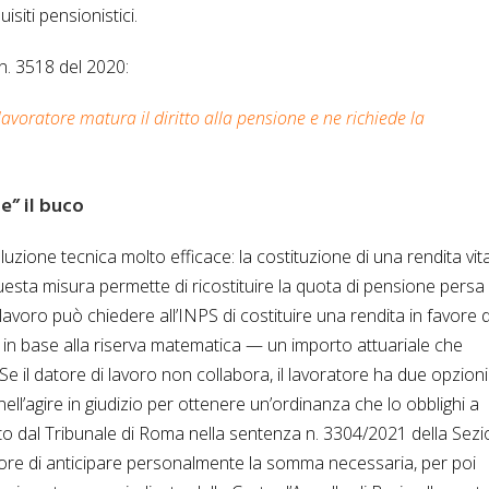
siti pensionistici.
 n. 3518 del 2020:
lavoratore matura il diritto alla pensione e ne richiede la
re” il buco
uzione tecnica molto efficace: la costituzione di una rendita vital
Questa misura permette di ricostituire la quota di pensione persa
i lavoro può chiedere all’INPS di costituire una rendita in favore 
 in base alla riserva matematica — un importo attuariale che
Se il datore di lavoro non collabora, il lavoratore ha due opzioni
e nell’agire in giudizio per ottenere un’ordinanza che lo obblighi a
ito dal Tribunale di Roma nella sentenza n. 3304/2021 della Sez
tore di anticipare personalmente la somma necessaria, per poi