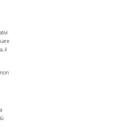
tivi
rsare
, il
i non
ra
iù