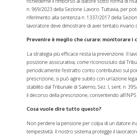
richiederne il rimborso al datore sotto forma di ris
n. 969/2023 della Sezione Lavoro. Tuttavia, per po
riferimento alla sentenza n. 1337/2017 della Sezion
lavoratore deve dimostrare di aver tentato invano di
Prevenire è meglio che curare: monitorare i 
La strategia più efficace resta la prevenzione. Il la
posizione assicurativa, come riconosciuto dal Tribu
periodicamente l’estratto conto contributivo sul p
prescrizione, si può agire subito con un’azione lega
stabilito dal Tribunale di Salerno, Sez. I, sent. n. 
il decorso della prescrizione, consentendo all’INPS 
Cosa vuole dire tutto questo?
Non perdere la pensione per colpa di un datore ina
tempestività. Il nostro sistema protegge il lavoratore 