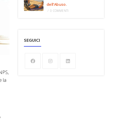
dell’Abuso.
/
0 COMMENTI
SEGUICI
INPS,
e la
o