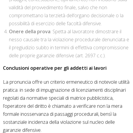
validità del provvedimento finale, salvo che non
compromettano la terzietà dell’organo decisionale o la
possibilità di esercizio delle facoltà difensive.
Onere della prova
: Spetta al lavoratore dimostrare il
nesso causale tra la violazione procedurale denunciata e
il pregiudizio subito in termini di effettiva compromissione
delle proprie garanzie difensive (art. 2697 c.c.).
Conclusioni operative per gli addetti ai lavori
La pronuncia offre un criterio ermeneutico di notevole utilità
pratica: in sede di impugnazione di licenziamenti disciplinari
regolati da normative speciali di matrice pubblicistica,
l’operatore del diritto è chiamato a verificare non la mera
formale inosservanza di passaggi procedurali, bensì la
sostanziale incidenza della violazione sul nucleo delle
garanzie difensive.