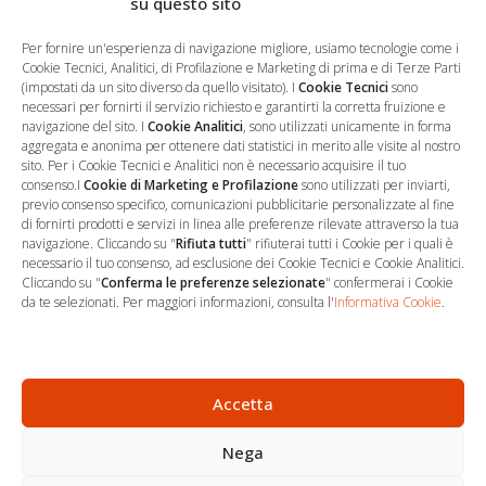
su questo sito
Salva il mio nome, email e sito web in questo browser per la
prossima volta che commento.
Per fornire un'esperienza di navigazione migliore, usiamo tecnologie come i
Cookie Tecnici, Analitici, di Profilazione e Marketing di prima e di Terze Parti
(impostati da un sito diverso da quello visitato). I
Cookie Tecnici
sono
necessari per fornirti il servizio richiesto e garantirti la corretta fruizione e
navigazione del sito. I
Cookie Analitici
, sono utilizzati unicamente in forma
aggregata e anonima per ottenere dati statistici in merito alle visite al nostro
sito. Per i Cookie Tecnici e Analitici non è necessario acquisire il tuo
consenso.I
Cookie di Marketing e Profilazione
sono utilizzati per inviarti,
previo consenso specifico, comunicazioni pubblicitarie personalizzate al fine
di fornirti prodotti e servizi in linea alle preferenze rilevate attraverso la tua
navigazione. Cliccando su "
Rifiuta tutti
" rifiuterai tutti i Cookie per i quali è
necessario il tuo consenso, ad esclusione dei Cookie Tecnici e Cookie Analitici.
Cliccando su "
Conferma le preferenze selezionate
" confermerai i Cookie
…
Sede Operativa
da te selezionati. Per maggiori informazioni, consulta l'
Informativa Cookie
.
via Marco Decumio, 19 -
Roma
06 9522 7890
Accetta
info@studioargari.it
Nega
P.I. 17504191002