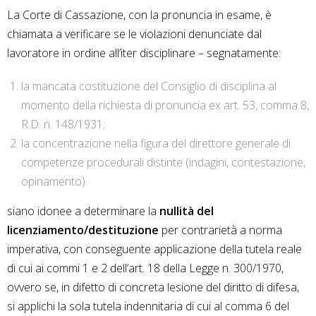
La Corte di Cassazione, con la pronuncia in esame, è
chiamata a verificare se le violazioni denunciate dal
lavoratore in ordine all’iter disciplinare – segnatamente:
la mancata costituzione del Consiglio di disciplina al
momento della richiesta di pronuncia ex art. 53, comma 8,
R.D. n. 148/1931;
la concentrazione nella figura del direttore generale di
competenze procedurali distinte (indagini, contestazione,
opinamento).
siano idonee a determinare la
nullità del
licenziamento/destituzione
per contrarietà a norma
imperativa, con conseguente applicazione della tutela reale
di cui ai commi 1 e 2 dell’art. 18 della Legge n. 300/1970,
ovvero se, in difetto di concreta lesione del diritto di difesa,
si applichi la sola tutela indennitaria di cui al comma 6 del