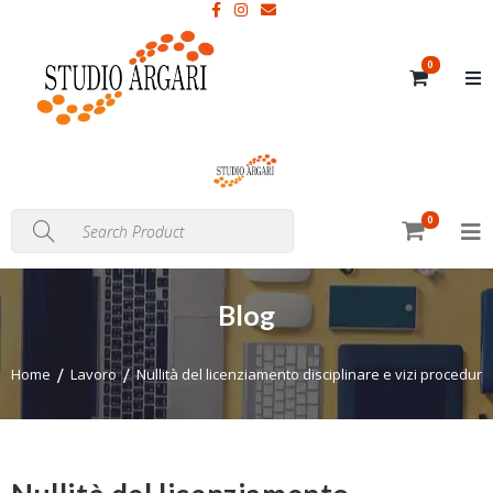
0
0
Blog
Home
Lavoro
Nullità del licenziamento disciplinare e vizi procedurali