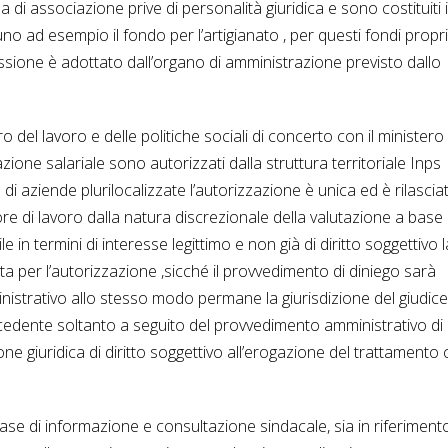
ma di associazione prive di personalità giuridica e sono costituiti 
 uno ad esempio il fondo per l’artigianato , per questi fondi propr
ssione è adottato dall’organo di amministrazione previsto dallo
ro del lavoro e delle politiche sociali di concerto con il ministero
azione salariale sono autorizzati dalla struttura territoriale Inps
 di aziende plurilocalizzate l’autorizzazione è unica ed è rilascia
ore di lavoro dalla natura discrezionale della valutazione a base 
in termini di interesse legittimo e non già di diritto soggettivo l
a per l’autorizzazione ,sicché il provvedimento di diniego sarà
nistrativo allo stesso modo permane la giurisdizione del giudice
concedente soltanto a seguito del provvedimento amministrativo di
ne giuridica di diritto soggettivo all’erogazione del trattamento
e di informazione e consultazione sindacale, sia in riferimento