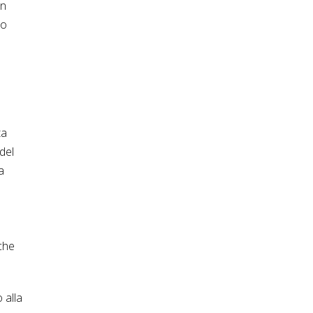
in
io
ta
del
a
 che
 alla