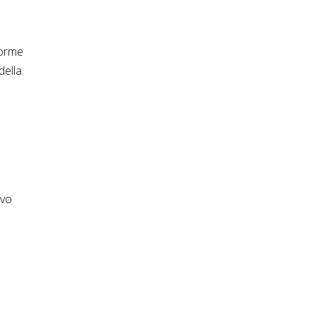
forme
della
ivo