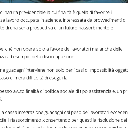
atura previdenziale la cui finalità è quella di favorire il
za lavoro occupata in azienda, interessata da provvedimenti di
nte di una seria prospettiva di un futuro riassorbimento e
le perché non opera solo a favore dei lavoratori ma anche delle
enza ad esempio della disoccupazione.
ne guadagni interviene non solo per i casi di impossibilità oggett
aso di mera difficoltà di eseguirla.
pesso avuto finalità di politica sociale di tipo assistenziale, un p
.
re la cassa integrazione guadagni dal peso dei lavoratori eccedent
icile il riassorbimento ,consentendo per questi la risoluzione dei
ità di mobilità volta ad attenuare le conseguenze economiche e