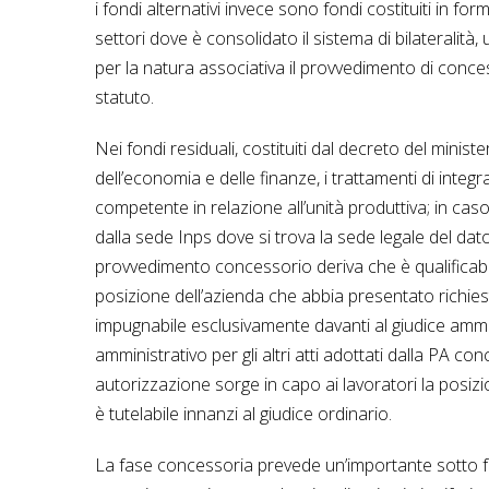
i fondi alternativi invece sono fondi costituiti in for
settori dove è consolidato il sistema di bilateralità,
per la natura associativa il provvedimento di conce
statuto.
Nei fondi residuali, costituiti dal decreto del ministe
dell’economia e delle finanze, i trattamenti di integr
competente in relazione all’unità produttiva; in caso
dalla sede Inps dove si trova la sede legale del dat
provvedimento concessorio deriva che è qualificabile 
posizione dell’azienda che abbia presentato richiest
impugnabile esclusivamente davanti al giudice ammi
amministrativo per gli altri atti adottati dalla PA 
autorizzazione sorge in capo ai lavoratori la posizio
è tutelabile innanzi al giudice ordinario.
La fase concessoria prevede un’importante sotto fas