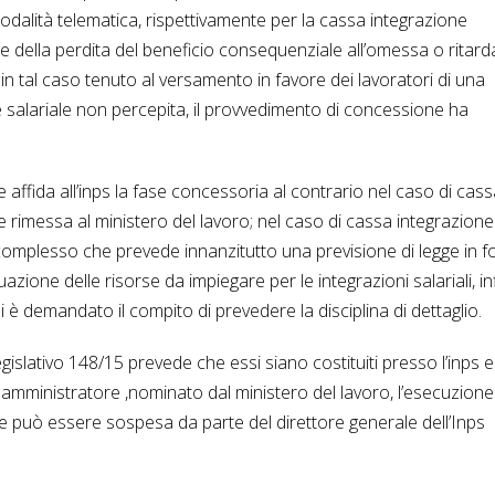
modalità telematica, rispettivamente per la cassa integrazione
nde della perdita del beneficio consequenziale all’omessa o ritard
 tal caso tenuto al versamento in favore dei lavoratori di una
salariale non percepita, il provvedimento di concessione ha
 affida all’inps la fase concessoria al contrario nel caso di cas
e rimessa al ministero del lavoro; nel caso di cassa integrazione
omplesso che prevede innanzitutto una previsione di legge in f
uazione delle risorse da impiegare per le integrazioni salariali, in
 è demandato il compito di prevedere la disciplina di dettaglio.
legislativo 148/15 prevede che essi siano costituiti presso l’inps e
amministratore ,nominato dal ministero del lavoro, l’esecuzione
re può essere sospesa da parte del direttore generale dell’Inps