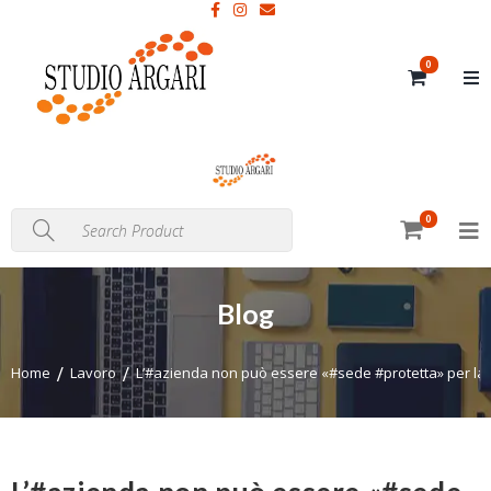
0
0
Blog
Home
Lavoro
L’#azienda non può essere «#sede #protetta» per la 