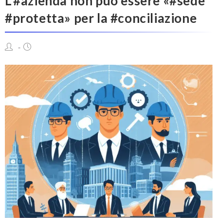
L’#azienda non può essere «#sede
#protetta» per la #conciliazione