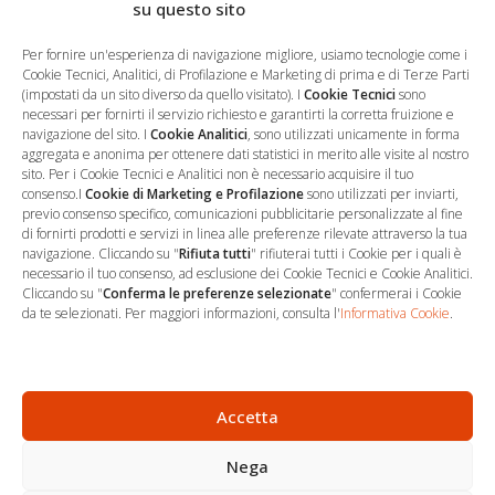
d’Appello di Roma conferma l’onere probatorio del
su questo sito
subentrante sulla discontinuità organizzativa
Per fornire un'esperienza di navigazione migliore, usiamo tecnologie come i
Cookie Tecnici, Analitici, di Profilazione e Marketing di prima e di Terze Parti
(impostati da un sito diverso da quello visitato). I
Cookie Tecnici
sono
necessari per fornirti il servizio richiesto e garantirti la corretta fruizione e
navigazione del sito. I
Cookie Analitici
, sono utilizzati unicamente in forma
aggregata e anonima per ottenere dati statistici in merito alle visite al nostro
sito. Per i Cookie Tecnici e Analitici non è necessario acquisire il tuo
consenso.I
Cookie di Marketing e Profilazione
sono utilizzati per inviarti,
previo consenso specifico, comunicazioni pubblicitarie personalizzate al fine
…
Sede Operativa
di fornirti prodotti e servizi in linea alle preferenze rilevate attraverso la tua
navigazione. Cliccando su "
Rifiuta tutti
" rifiuterai tutti i Cookie per i quali è
necessario il tuo consenso, ad esclusione dei Cookie Tecnici e Cookie Analitici.
via Marco Decumio, 19 -
Cliccando su "
Conferma le preferenze selezionate
" confermerai i Cookie
Roma
da te selezionati. Per maggiori informazioni, consulta l'
Informativa Cookie
.
06 9522 7890
info@studioargari.it
P.I. 17504191002
Accetta
Nega
Newsletter