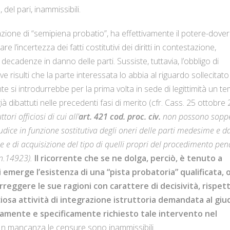
 del pari, inammissibili.
ituazione di “semipiena probatio”, ha effettivamente il potere-dover
re l’incertezza dei fatti costitutivi dei diritti in contestazione,
decadenze in danno delle parti. Sussiste, tuttavia, l’obbligo di
 risulti che la parte interessata lo abbia al riguardo sollecitato
te si introdurrebbe per la prima volta in sede di legittimità un t
à dibattuti nelle precedenti fasi di merito (cfr. Cass. 25 ottobre
ttori officiosi di cui all’
art. 421 cod. proc. civ.
non possono soppe
iudice in funzione sostitutiva degli oneri delle parti medesime e d
ine e di acquisizione del tipo di quelli propri del procedimento pen
n.14923).
Il ricorrente che se ne dolga, perciò, è tenuto a
li emerge l’esistenza di una “pista probatoria” qualificata, 
orreggere le sue ragioni con carattere di decisività, rispett
ciosa attività di integrazione istruttoria demandata al giu
essamente e specificamente richiesto tale intervento nel
 In mancanza le censure sono inammissibili.