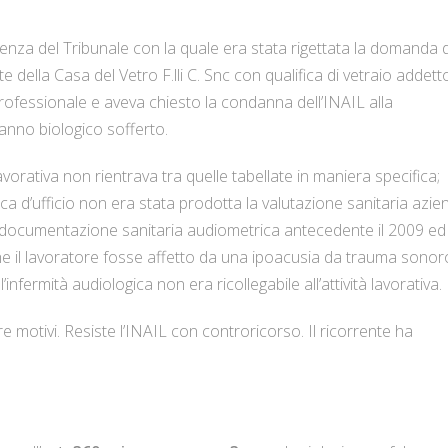
enza del Tribunale con la quale era stata rigettata la domanda d
della Casa del Vetro F.lli C. Snc con qualifica di vetraio addetto
rofessionale e aveva chiesto la condanna dell’INAIL alla
danno biologico sofferto.
 lavorativa non rientrava tra quelle tabellate in maniera specifica;
ica d’ufficio non era stata prodotta la valutazione sanitaria azie
a documentazione sanitaria audiometrica antecedente il 2009 ed
che il lavoratore fosse affetto da una ipoacusia da trauma sonor
nfermità audiologica non era ricollegabile all’attività lavorativa.
e motivi. Resiste l’INAIL con controricorso. Il ricorrente ha