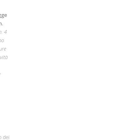
gge
n.
n. 4
bo
pure
vità
e
o dei