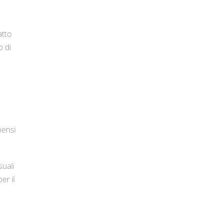
atto
o di
pensi
suali
er il