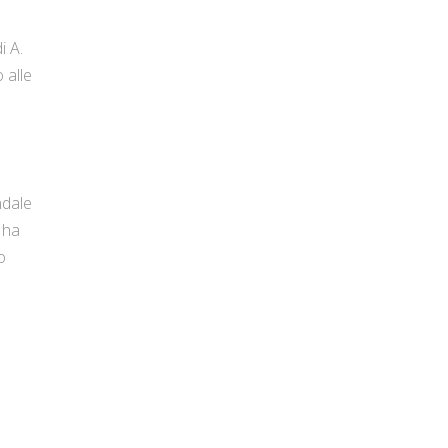
i A.
 alle
ndale
 ha
o