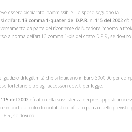
o deve essere dichiarato inammissibile. Le spese seguono la
i dell’
art. 13 comma 1-quater del D.P.R. n. 115 del 2002
dà 
 versamento da parte del ricorrente dell’ulteriore importo a titol
corso a norma dell’art.13 comma 1-bis del citato D.P.R., se dovuto.
 giudizio di legittimità che si liquidano in Euro 3000,00 per com
e forfetarie oltre agli accessori dovuti per legge.
 115 del 2002
dà atto della sussistenza dei presupposti proces
re importo a titolo di contributo unificato pari a quello previsto p
D.P.R., se dovuto.