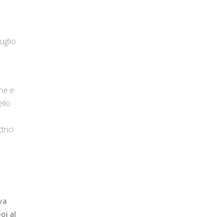
uglio
one e
ello
trici
va
oi al