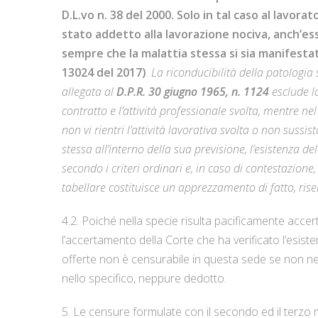
D.L.vo n. 38 del 2000. Solo in tal caso al lavor
stato addetto alla lavorazione nociva, anch’es
sempre che la malattia stessa si sia manifestata
13024 del 2017)
.
La riconducibilità della patologia s
allegata al
D.P.R. 30 giugno 1965, n. 1124
esclude la
contratto e l’attività professionale svolta, mentre ne
non vi rientri l’attività lavorativa svolta o non sussist
stessa all’interno della sua previsione, l’esistenza d
secondo i criteri ordinari e, in caso di contestazione
tabellare costituisce un apprezzamento di fatto, riser
4.2. Poiché nella specie risulta pacificamente accerta
l’accertamento della Corte che ha verificato l’esiste
offerte non è censurabile in questa sede se non nei 
nello specifico, neppure dedotto.
5. Le censure formulate con il secondo ed il terzo 