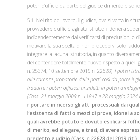
poteri d’ufficio da parte del giudice di merito e sono,
5.1. Nel rito del lavoro, il giudice, ove si verta in s
provvedere d’ufficio agli atti istruttori idonei a supera
indipendentemente dal verificarsi di preclusioni o di 
motivare la sua scelta di non procedervi solo laddove
integrare la lacuna istruttoria, in quanto diversamen
del contendere totalmente nuovo rispetto a quelli gi
n. 25374, 10 settembre 2019 n. 22628).
I poteri istru
alle carenze probatorie delle parti così da porre il g
tradurre i poteri officiosi anzidetti in poteri d’indag
(Cass. 21 maggio 2009 n. 11847 e 28 maggio 2024 
riportare in ricorso gli atti processuali dai qua
l’esistenza di fatti o mezzi di prova, idonei a s
quali avrebbe potuto e dovuto esplicarsi l’offi
di merito, ed allegare, altresì, di avere espr
predetto giudizio (Cass. n.22628 del 2019 cit.)
.