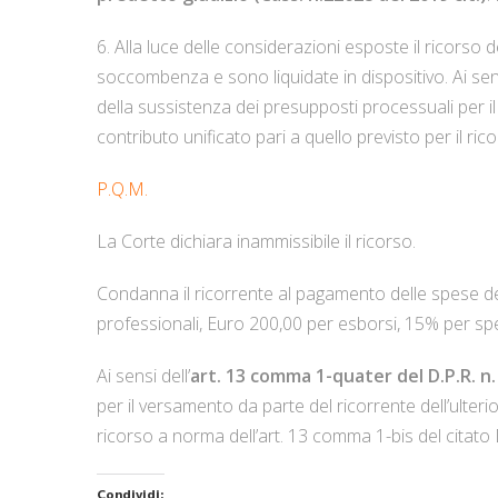
6. Alla luce delle considerazioni esposte il ricors
soccombenza e sono liquidate in dispositivo. Ai sens
della sussistenza dei presupposti processuali per il
contributo unificato pari a quello previsto per il ri
P.Q.M.
La Corte dichiara inammissibile il ricorso.
Condanna il ricorrente al pagamento delle spese del
professionali, Euro 200,00 per esborsi, 15% per spes
Ai sensi dell’
art. 13 comma 1-quater del D.P.R. n.
per il versamento da parte del ricorrente dell’ulterio
ricorso a norma dell’art. 13 comma 1-bis del citato 
Condividi: