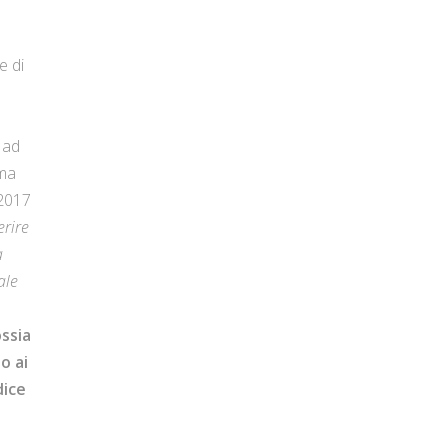
e di
 ad
ema
 2017
rire
a
ale
ossia
o ai
dice