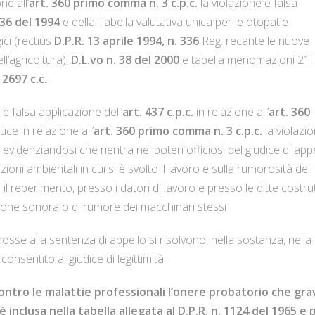
ne all’
art. 360 primo comma n. 3 c.p.c.
la violazione e falsa
336 del 1994
e della Tabella valutativa unica per le otopatie
ci (rectius
D.P.R. 13 aprile 1994, n. 336
Reg. recante le nuove
ll’agricoltura);
D.L.vo n. 38 del 2000
e tabella menomazioni 21 l
 2697 c.c.
e falsa applicazione dell’
art. 437 c.p.c.
in relazione all’
art. 360
ce in relazione all’
art. 360 primo comma n. 3 c.p.c.
la violazi
. evidenziandosi che rientra nei poteri officiosi del giudice di app
ioni ambientali in cui si è svolto il lavoro e sulla rumorosità dei
il reperimento, presso i datori di lavoro e presso le ditte costrut
issione sonora o di rumore dei macchinari stessi
mosse alla sentenza di appello si risolvono, nella sostanza, nella
onsentito al giudice di legittimità.
ontro le malattie professionali l’onere probatorio che gra
inclusa nella tabella allegata al D.P.R. n. 1124 del 1965 e p