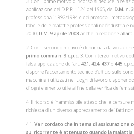
3. Con il primo motivo di ricorso si deduce in relazio
applicazione del D.P.R. 1124 del 1965, del
D.M. n. 
professionali 1992/1994 e dei protocolli metodologi
tabelle delle malattie professionali nell’industria e ne
2000;
D.M. 9 aprile 2008
anche in relazione all’
art.
2. Con il secondo motivo è denunciata la violazione 
primo comma n. 3 c.p.c.
3. Con il terzo motivo dedu
falsa applicazione dell’art.
421
,
424
,
437
e
445
c.p.c
disporre l’accertamento tecnico d’ufficio sulle condiz
macchinari utilizzati nei luoghi di lavoro disponendo 
di ogni elemento utile al fine della verifica dell’em
4. Il ricorso è inammissibile atteso che le censure 
richiesta di un diverso apprezzamento dei fatti non c
4.1.
Va ricordato che in tema di assicurazione c
sul ricorrente è attenuato quando la malattia è 