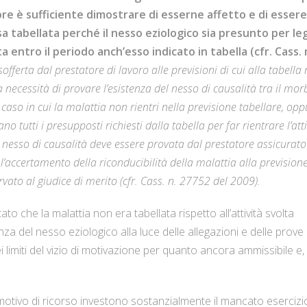
atore è sufficiente dimostrare di esserne affetto e di essere
sa tabellata perché il nesso eziologico sia presunto per le
 entro il periodo anch’esso indicato in tabella (cfr. Cass. 
offerta dal prestatore di lavoro alle previsioni di cui alla tabella 
 necessità di provare l’esistenza del nesso di causalità tra il mor
l caso in cui la malattia non rientri nella previsione tabellare, op
ano tutti i presupposti richiesti dalla tabella per far rientrare l’atti
el nesso di causalità deve essere provata dal prestatore assicurato
, l’accertamento della riconducibilità della malattia alla prevision
vato al giudice di merito (cfr. Cass. n. 27752 del 2009).
to che la malattia non era tabellata rispetto all’attività svolta
nza del nesso eziologico alla luce delle allegazioni e delle prove
limiti del vizio di motivazione per quanto ancora ammissibile e,
motivo di ricorso investono sostanzialmente il mancato esercizi