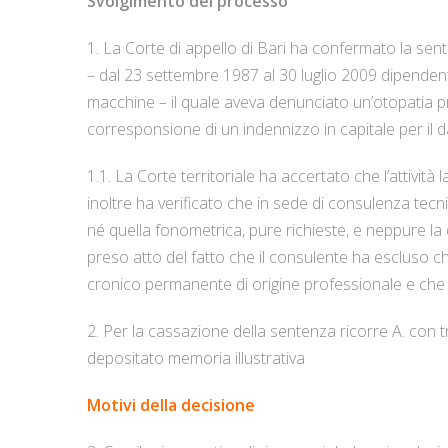
Svolgimento del processo
1. La Corte di appello di Bari ha confermato la sent
– dal 23 settembre 1987 al 30 luglio 2009 dipendente 
macchine – il quale aveva denunciato un’otopatia p
corresponsione di un indennizzo in capitale per il 
1.1. La Corte territoriale ha accertato che l’attività
inoltre ha verificato che in sede di consulenza tecn
né quella fonometrica, pure richieste, e neppure l
preso atto del fatto che il consulente ha escluso 
cronico permanente di origine professionale e che l’i
2. Per la cassazione della sentenza ricorre A. con tr
depositato memoria illustrativa
Motivi della decisione