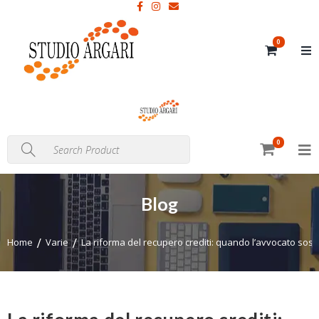
0
0
Blog
Home
Varie
La riforma del recupero crediti: quando l’avvocato sostit