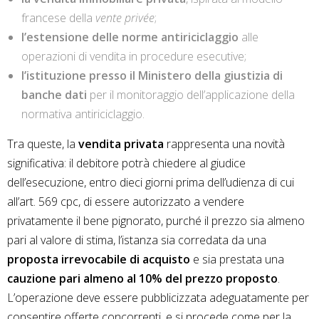
francese della
vente privée
;
l’estensione delle norme antiriciclaggio
alle
operazioni di vendita in procedure esecutive;
l’istituzione presso il Ministero della giustizia di
banche dati
per il monitoraggio dell’applicazione della
normativa antiriciclaggio.
Tra queste, la
vendita privata
rappresenta una novità
significativa: il debitore potrà chiedere al giudice
dell’esecuzione, entro dieci giorni prima dell’udienza di cui
all’art. 569 cpc, di essere autorizzato a vendere
privatamente il bene pignorato, purché il prezzo sia almeno
pari al valore di stima, l’istanza sia corredata da una
proposta irrevocabile di acquisto
e sia prestata una
cauzione pari almeno al 10% del prezzo proposto
.
L’operazione deve essere pubblicizzata adeguatamente per
consentire offerte concorrenti, e si procede come per la