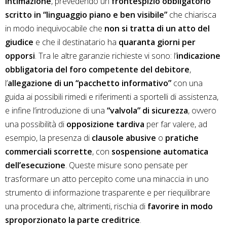
intimazione
, prevedendo un
frontespizio obbligatorio
scritto in “linguaggio piano e ben visibile”
che chiarisca
in modo inequivocabile che
non si tratta di un atto del
giudice
e che il destinatario ha
quaranta giorni per
opporsi
. Tra le altre garanzie richieste vi sono: l’
indicazione
obbligatoria del foro competente del debitore
,
l’
allegazione di un “pacchetto informativo”
con una
guida ai possibili rimedi e riferimenti a sportelli di assistenza,
e infine l’introduzione di una
“valvola” di sicurezza
, ovvero
una possibilità di
opposizione tardiva
per far valere, ad
esempio, la presenza di
clausole abusive
o
pratiche
commerciali scorrette
, con
sospensione automatica
dell’esecuzione
. Queste misure sono pensate per
trasformare un atto percepito come una minaccia in uno
strumento di informazione trasparente e per riequilibrare
una procedura che, altrimenti, rischia di
favorire in modo
sproporzionato la parte creditrice
.