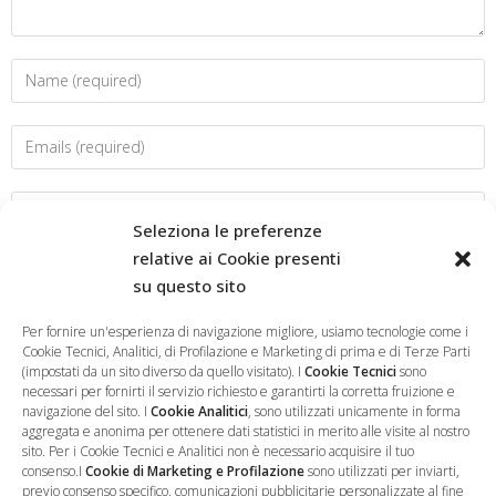
Seleziona le preferenze
relative ai Cookie presenti
su questo sito
Salva il mio nome, email e sito web in questo browser per la
prossima volta che commento.
Per fornire un'esperienza di navigazione migliore, usiamo tecnologie come i
Cookie Tecnici, Analitici, di Profilazione e Marketing di prima e di Terze Parti
(impostati da un sito diverso da quello visitato). I
Cookie Tecnici
sono
necessari per fornirti il servizio richiesto e garantirti la corretta fruizione e
navigazione del sito. I
Cookie Analitici
, sono utilizzati unicamente in forma
aggregata e anonima per ottenere dati statistici in merito alle visite al nostro
sito. Per i Cookie Tecnici e Analitici non è necessario acquisire il tuo
consenso.I
Cookie di Marketing e Profilazione
sono utilizzati per inviarti,
previo consenso specifico, comunicazioni pubblicitarie personalizzate al fine