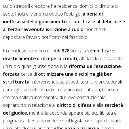
cui distretto il creditore ha residenza, domicilio, dimora o
sede. Inoltre, viene introdotto l’obbligo,
a pena di
inefficacia del pignoramento
, di
notificare al debitore e
al terzo l’avvenuta iscrizione a ruolo
, nonché di
depositare l’avviso notificato nel fascicolo.
In conclusione, mentre il
ddl 978
punta a
semplificare
drasticamente il recupero crediti
, affidando all’avvocato
un ruolo quasi giurisdizionale, la
riforma dell’esecuzione
forzata
cerca di
ottimizzare una disciplina già ben
strutturata
, intervenendo su aspetti tecnici e procedurali
per migliorare efficienza e trasparenza. Tuttavia, la prima
riforma solleva interrogativi di rilievo costituzionale,
soprattutto in relazione al
diritto di difesa
e alla
terzietà
del giudice
, mentre la seconda appare più equilibrata e
pragmatica. Resta da vedere se il legislatore saprà trovare
un punto di equilibrio tra
efficienza
e
garanzie
, senza