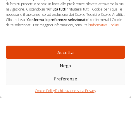
di fornirti prodotti e servizi in linea alle preferenze rilevate attraverso la tua
navigazione. Cliccando su "
Rifiuta tutti
" rifiuterai tutti i Cookie per i quali è
necessario il tuo consenso, ad esclusione dei Cookie Tecnici e Cookie Analitici.
Cliccando su "
Conferma le preferenze selezionate
" confermerai i Cookie
…
Sede Operativa
da te selezionati. Per maggiori informazioni, consulta l'
Informativa Cookie
.
via Marco Decumio, 19 -
Roma
06 9522 7890
Accetta
info@studioargari.it
Nega
P.I. 17504191002
Preferenze
Newsletter
Chi siamo
Carrello
Seguici
Cookie Policy
Dichiarazione sulla Privacy
Contatti
Shop
Per non perdere
nemmeno un'opportunità,
iscriviti.