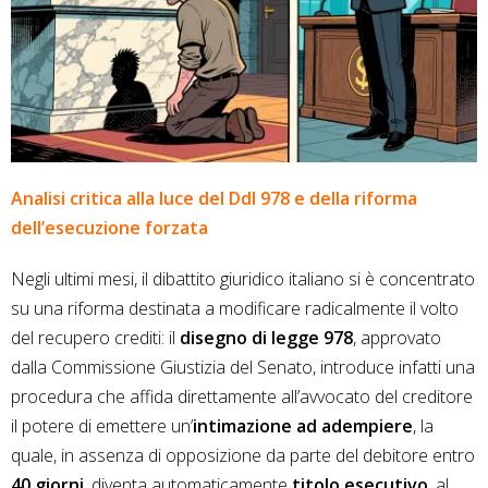
Analisi critica alla luce del Ddl 978 e della riforma
dell’esecuzione forzata
Negli ultimi mesi, il dibattito giuridico italiano si è concentrato
su una riforma destinata a modificare radicalmente il volto
del recupero crediti: il
disegno di legge 978
, approvato
dalla Commissione Giustizia del Senato, introduce infatti una
procedura che affida direttamente all’avvocato del creditore
il potere di emettere un’
intimazione ad adempiere
, la
quale, in assenza di opposizione da parte del debitore entro
40 giorni
, diventa automaticamente
titolo esecutivo
, al