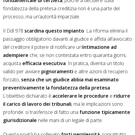
fondamentale di terzietà
, poiché a decidere sulla
fondatezza della pretesa creditizia non è una parte del
processo, ma un’autorità imparziale.
Il Ddl 978
scardina questo impianto
. La riforma elimina il
passaggio obbligatorio davanti al giudice e affida all’avvocato
del creditore il potere di notificare un’
intimazione ad
adempiere
che, se non contestata entro quaranta giorni,
acquista
efficacia esecutiva
. In pratica, diventa un titolo
valido per avviare
pignoramenti
e altre azioni di recupero
forzato,
senza che un giudice abbia mai esaminato
preventivamente la fondatezza della pretesa
.
L’obiettivo dichiarato è
accelerare le procedure
e
ridurre
il carico di lavoro dei tribunali
, ma le implicazioni sono
profonde: si trasferisce di fatto una
funzione tipicamente
giurisdizionale
nelle mani di un legale di parte.
Questa novità ha sollevato
forti perplessità
, soprattutto