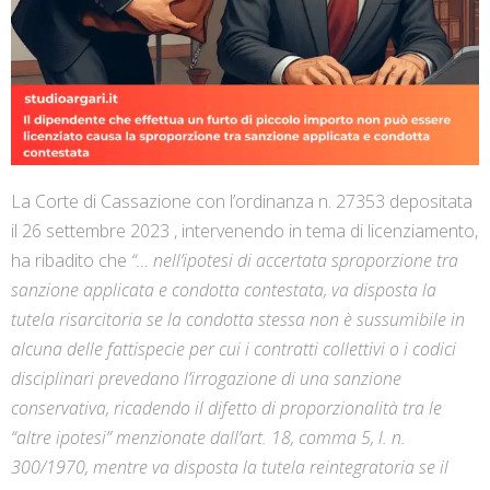
La Corte di Cassazione con l’ordinanza n. 27353 depositata
il 26 settembre 2023 , intervenendo in tema di licenziamento,
ha ribadito che
“… nell’ipotesi di accertata sproporzione tra
sanzione applicata e condotta contestata, va disposta la
tutela risarcitoria se la condotta stessa non è sussumibile in
alcuna delle fattispecie per cui i contratti collettivi o i codici
disciplinari prevedano l’irrogazione di una sanzione
conservativa, ricadendo il difetto di proporzionalità tra le
“altre ipotesi” menzionate dall’art. 18, comma 5, l. n.
300/1970, mentre va disposta la tutela reintegratoria se il