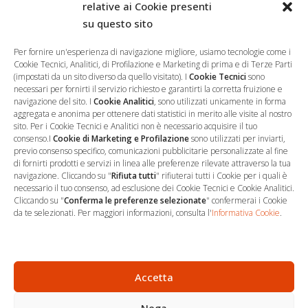
relative ai Cookie presenti
su questo sito
Salva il mio nome, email e sito web in questo browser per la
prossima volta che commento.
Per fornire un'esperienza di navigazione migliore, usiamo tecnologie come i
Cookie Tecnici, Analitici, di Profilazione e Marketing di prima e di Terze Parti
(impostati da un sito diverso da quello visitato). I
Cookie Tecnici
sono
necessari per fornirti il servizio richiesto e garantirti la corretta fruizione e
navigazione del sito. I
Cookie Analitici
, sono utilizzati unicamente in forma
aggregata e anonima per ottenere dati statistici in merito alle visite al nostro
sito. Per i Cookie Tecnici e Analitici non è necessario acquisire il tuo
consenso.I
Cookie di Marketing e Profilazione
sono utilizzati per inviarti,
previo consenso specifico, comunicazioni pubblicitarie personalizzate al fine
di fornirti prodotti e servizi in linea alle preferenze rilevate attraverso la tua
navigazione. Cliccando su "
Rifiuta tutti
" rifiuterai tutti i Cookie per i quali è
necessario il tuo consenso, ad esclusione dei Cookie Tecnici e Cookie Analitici.
Cliccando su "
Conferma le preferenze selezionate
" confermerai i Cookie
…
Sede Operativa
da te selezionati. Per maggiori informazioni, consulta l'
Informativa Cookie
.
via Marco Decumio, 19 -
Roma
06 9522 7890
Accetta
info@studioargari.it
Nega