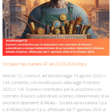
Circolare Inps numero 47 del 22-03-2024 (Inps)
Articolo 12, comma 6, del decreto-legge 10 agosto 2023, n.
104, convertito, con modificazioni, dalla legge 9 ottobre
2023, n. 136. Esonero contributivo per le assunzioni con
contratto di lavoro subordinato a tempo indeterminato di
ex
lavoratori dipendenti di Alitalia – Società aerea italiana S.p.a.
e di Alitalia Cityliner S.p.a., effettuate dal 1° gennaio 2024 al