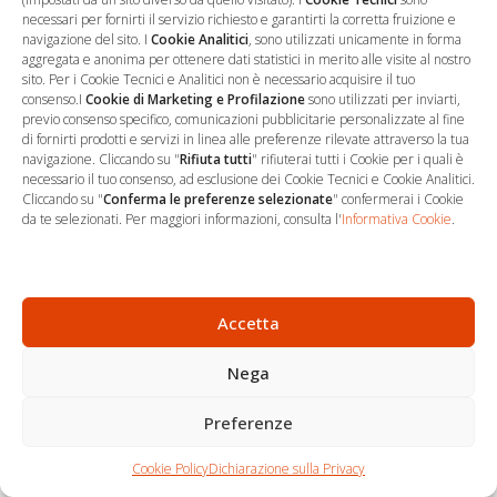
dell’acquacoltura è stato aumentato da 30.000 euro a
necessari per fornirti il servizio richiesto e garantirti la corretta fruizione e
40.000 euro.
navigazione del sito. I
Cookie Analitici
, sono utilizzati unicamente in forma
aggregata e anonima per ottenere dati statistici in merito alle visite al nostro
sito. Per i Cookie Tecnici e Analitici non è necessario acquisire il tuo
Per quanto concerne, infine, gli aiuti concessi nell’ambito del
consenso.I
Cookie di Marketing e Profilazione
sono utilizzati per inviarti,
settore della produzione dei prodotti agricoli, il regolamento
previo consenso specifico, comunicazioni pubblicitarie personalizzate al fine
di fornirti prodotti e servizi in linea alle preferenze rilevate attraverso la tua
(UE) n. 1408/2013, come modificato dal regolamento (UE)
navigazione. Cliccando su "
Rifiuta tutti
" rifiuterai tutti i Cookie per i quali è
2019/316, stabilisce il massimale concedibile di aiuti “de
necessario il tuo consenso, ad esclusione dei Cookie Tecnici e Cookie Analitici.
Cliccando su "
Conferma le preferenze selezionate
" confermerai i Cookie
minimis” in misura pari a 25.000 euro nel triennio. Tali importi
da te selezionati. Per maggiori informazioni, consulta l'
Informativa Cookie
.
si pongono, quindi, come limite all’applicazione dello sgravio
in esame.
Si evidenzia che i suddetti massimali devono essere
Accetta
rispettati avuto riguardo al momento dell’assunzione del
Nega
lavoratore ex dipendente di Alitalia – Società aerea italiana
S.p.a. e di Alitalia Cityliner S.p.a., in quanto a decorrere
Preferenze
dall’assunzione sorge il diritto del datore di lavoro alla
Chi siamo
Carrello
fruizione dell’esonero.
Cookie Policy
Dichiarazione sulla Privacy
Contatti
Shop