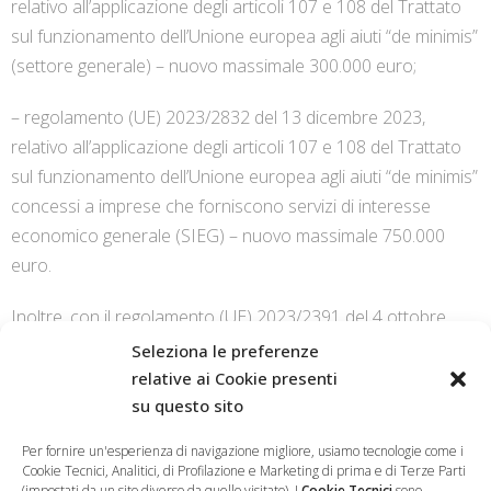
relativo all’applicazione degli articoli 107 e 108 del Trattato
sul funzionamento dell’Unione europea agli aiuti “de minimis”
(settore generale) – nuovo massimale 300.000 euro;
– regolamento (UE) 2023/2832 del 13 dicembre 2023,
relativo all’applicazione degli articoli 107 e 108 del Trattato
sul funzionamento dell’Unione europea agli aiuti “de minimis”
concessi a imprese che forniscono servizi di interesse
economico generale (SIEG) – nuovo massimale 750.000
euro.
Inoltre, con il regolamento (UE) 2023/2391 del 4 ottobre
2023, sono state introdotte modifiche al regolamento (UE)
Seleziona le preferenze
n. 717/2014 relativo agli aiuti “de minimis” concessi nel
relative ai Cookie presenti
settore della pesca e dell’acquacoltura. Nello specifico, il
su questo sito
massimale concedibile alle imprese operanti nel settore
Per fornire un'esperienza di navigazione migliore, usiamo tecnologie come i
della produzione primaria di prodotti della pesca e
Cookie Tecnici, Analitici, di Profilazione e Marketing di prima e di Terze Parti
(impostati da un sito diverso da quello visitato). I
Cookie Tecnici
sono