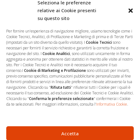
Seleziona le preferenze
relative ai Cookie presenti
su questo sito
Salva il mio nome, email e sito web in questo browser per la
prossima volta che commento.
Per fornire un'esperienza di navigazione migliore, usiamo tecnologie come i
Cookie Tecnici, Analitici, di Profilazione e Marketing di prima e di Terze Parti
(impostati da un sito diverso da quello visitato). I
Cookie Tecnici
sono
necessari per fornirti il servizio richiesto e garantirti la corretta fruizione e
navigazione del sito. I
Cookie Analitici
, sono utilizzati unicamente in forma
aggregata e anonima per ottenere dati statistici in merito alle visite al nostro
sito. Per i Cookie Tecnici e Analitici non è necessario acquisire il tuo
consenso.I
Cookie di Marketing e Profilazione
sono utilizzati per inviarti,
previo consenso specifico, comunicazioni pubblicitarie personalizzate al fine
di fornirti prodotti e servizi in linea alle preferenze rilevate attraverso la tua
navigazione. Cliccando su "
Rifiuta tutti
" rifiuterai tutti i Cookie per i quali è
necessario il tuo consenso, ad esclusione dei Cookie Tecnici e Cookie Analitici.
Cliccando su "
Conferma le preferenze selezionate
" confermerai i Cookie
…
Sede Operativa
da te selezionati. Per maggiori informazioni, consulta l'
Informativa Cookie
.
via Marco Decumio, 19 -
Roma
06 9522 7890
Accetta
info@studioargari.it