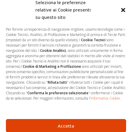
Seleziona le preferenze
relative ai Cookie presenti
su questo sito
Salva il mio nome, email e sito web in questo browser per la
prossima volta che commento.
Per fornire un'esperienza di navigazione migliore, usiamo tecnologie come i
Cookie Tecnici, Analitici, di Profilazione e Marketing di prima e di Terze Parti
(impostati da un sito diverso da quello visitato). I
Cookie Tecnici
sono
necessari per fornirti il servizio richiesto e garantirti la corretta fruizione e
navigazione del sito. I
Cookie Analitici
, sono utilizzati unicamente in forma
aggregata e anonima per ottenere dati statistici in merito alle visite al nostro
sito. Per i Cookie Tecnici e Analitici non è necessario acquisire il tuo
consenso.I
Cookie di Marketing e Profilazione
sono utilizzati per inviarti,
previo consenso specifico, comunicazioni pubblicitarie personalizzate al fine
di fornirti prodotti e servizi in linea alle preferenze rilevate attraverso la tua
navigazione. Cliccando su "
Rifiuta tutti
" rifiuterai tutti i Cookie per i quali è
necessario il tuo consenso, ad esclusione dei Cookie Tecnici e Cookie Analitici.
Cliccando su "
Conferma le preferenze selezionate
" confermerai i Cookie
…
Sede Operativa
da te selezionati. Per maggiori informazioni, consulta l'
Informativa Cookie
.
via Marco Decumio, 19 -
Roma
06 9522 7890
Accetta
info@studioargari.it