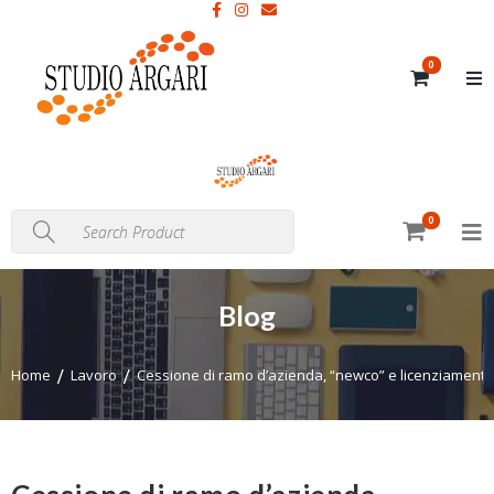
0
0
Blog
Home
Lavoro
Cessione di ramo d’azienda, “newco” e licenziamenti: