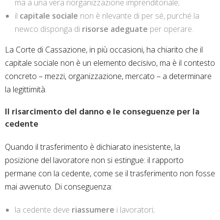
ma a una vera riorganizzazione imprenditoriale;
il
capitale sociale
non è rilevante di per sé, purché la
newco disponga di
risorse adeguate
per operare.
La Corte di Cassazione, in più occasioni, ha chiarito che il
capitale sociale non è un elemento decisivo, ma è il contesto
concreto – mezzi, organizzazione, mercato – a determinare
la legittimità.
Il risarcimento del danno e le conseguenze per la
cedente
Quando il trasferimento è dichiarato inesistente, la
posizione del lavoratore non si estingue: il rapporto
permane con la cedente, come se il trasferimento non fosse
mai avvenuto. Di conseguenza:
la cedente deve
riassumere
i lavoratori;