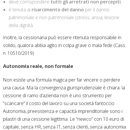
deve corrispondere
tutti gli arretrati non percepiti
;
è tenuta al
risarcimento del danno
per il danno
patrimoniale e non patrimoniale (stress, ansia, lesione
della dignità.
Inoltre, la cessionaria può essere ritenuta responsabile in
solido, qualora abbia agito in colpa grave o mala fede (Cass.
n. 10510/2019).
Autonomia reale, non formale
Non esiste una formula magica per far vincere o perdere
una causa. Ma la convergenza giurisprudenziale è chiara: la
cessione di ramo d’azienda non è uno strumento per
“scaricare” il costo del lavoro su una società fantoccio.
Autonomia, preesistenza e capacità imprenditoriale sono i
pilastri di una cessione legittima. Le “newco” con 10 euro di
capitale, senza HR, senza IT, senza clienti, senza autonomia