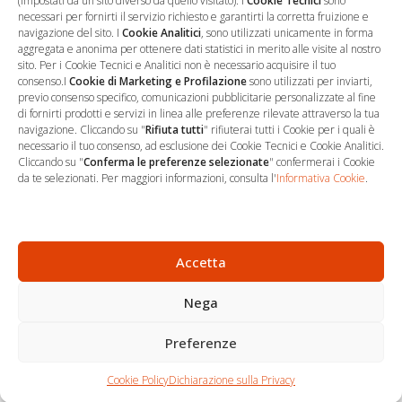
(impostati da un sito diverso da quello visitato). I
Cookie Tecnici
sono
necessari per fornirti il servizio richiesto e garantirti la corretta fruizione e
navigazione del sito. I
Cookie Analitici
, sono utilizzati unicamente in forma
aggregata e anonima per ottenere dati statistici in merito alle visite al nostro
sito. Per i Cookie Tecnici e Analitici non è necessario acquisire il tuo
consenso.I
Cookie di Marketing e Profilazione
sono utilizzati per inviarti,
previo consenso specifico, comunicazioni pubblicitarie personalizzate al fine
di fornirti prodotti e servizi in linea alle preferenze rilevate attraverso la tua
navigazione. Cliccando su "
Rifiuta tutti
" rifiuterai tutti i Cookie per i quali è
necessario il tuo consenso, ad esclusione dei Cookie Tecnici e Cookie Analitici.
Cliccando su "
Conferma le preferenze selezionate
" confermerai i Cookie
…
Sede Operativa
da te selezionati. Per maggiori informazioni, consulta l'
Informativa Cookie
.
via Marco Decumio, 19 -
Roma
06 9522 7890
Accetta
info@studioargari.it
Nega
P.I. 17504191002
Preferenze
Newsletter
Chi siamo
Carrello
Seguici
Cookie Policy
Dichiarazione sulla Privacy
Contatti
Shop
Per non perdere