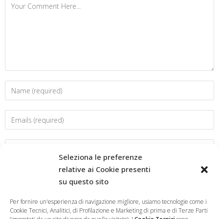
Seleziona le preferenze
relative ai Cookie presenti
su questo sito
Salva il mio nome, email e sito web in questo browser per la
prossima volta che commento.
Per fornire un'esperienza di navigazione migliore, usiamo tecnologie come i
Cookie Tecnici, Analitici, di Profilazione e Marketing di prima e di Terze Parti