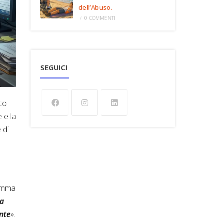
dell’Abuso.
/
0 COMMENTI
SEGUICI
co
 e la
 di
comma
la
nte
».