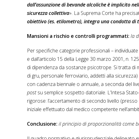
dall’assunzione di bevande alcoliche è implicito nel
sicurezza collettiva
». La Suprema Corte ha precisa
obiettivo (es. etilometro), integra una condotta di 
Mansioni a rischio e controlli programmati:
la d
Per specifiche categorie professionali – individuate
e dall’articolo 15 della Legge 30 marzo 2001, n. 125
di dipendenza da sostanze psicotrope. Si tratta di ma
di gru, personale ferroviario, addetti alla sicurezza
con cadenza biennale o annuale, a seconda del livello
post
su semplice sospetto datoriale. L’Intesa Stato
rigorose: l’accertamento di secondo livello (presso i
iniziale effettuato dal medico competente nell’ambi
Conclusione:
il principio di proporzionalità come b
Il quadro normativo e giurisprudenziale delineato ev