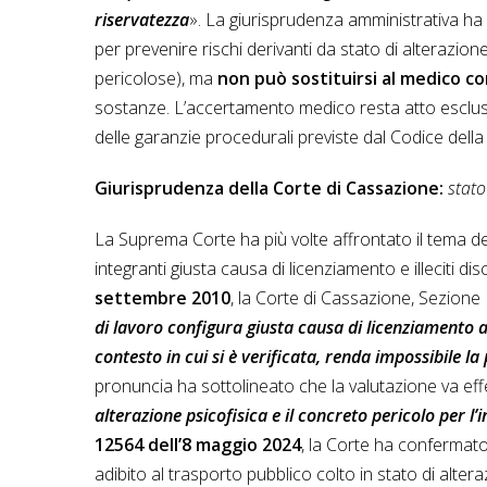
riservatezza
». La giurisprudenza amministrativa ha
per prevenire rischi derivanti da stato di alterazi
pericolose), ma
non può sostituirsi al medico 
sostanze. L’accertamento medico resta atto esclusiv
delle garanzie procedurali previste dal Codice della
Giurisprudenza della Corte di Cassazione:
stato
La Suprema Corte ha più volte affrontato il tema de
integranti giusta causa di licenziamento e illeciti dis
settembre 2010
, la Corte di Cassazione, Sezione
di lavoro configura giusta causa di licenziamento al
contesto in cui si è verificata, renda impossibile 
pronuncia ha sottolineato che la valutazione va ef
alterazione psicofisica e il concreto pericolo per l’
12564 dell’8 maggio 2024
, la Corte ha confermat
adibito al trasporto pubblico colto in stato di alter