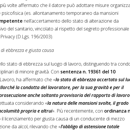
 più volte affermato che il datore può adottare misure organizza
one psicofisica (es. allontanamento temporaneo da mansioni
competente
nell’accertamento dello stato di alterazione da
o del sanitario, vincolato al rispetto del segreto professionale
 Privacy (D.Lgs. 196/2003).
 di ebbrezza e giusta causa
llo stato di ebbrezza sul luogo di lavoro, distinguendo tra cond
ciplinari di minore gravità. Con
sentenza n. 19361 del 10
 Lavoro, ha affermato che «
lo stato di ebbrezza accertato sul l
lorché la condotta del lavoratore, per la sua gravità e per il
la prosecuzione anche soltanto provvisoria del rapporto di lavoro
fettuata considerando «
la natura delle mansioni svolte, il grado 
incolumità propria e altrui
». Più recentemente, con
ordinanza n
o il licenziamento per giusta causa di un conducente di mezzo
azione da alcol, rilevando che «
l’obbligo di astensione totale