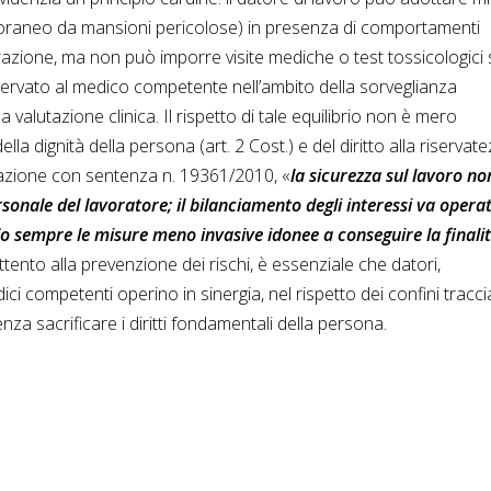
oraneo da mansioni pericolose) in presenza di comportamenti
erazione, ma non può imporre visite mediche o test tossicologici
riservato al medico competente nell’ambito della sorveglianza
utazione clinica. Il rispetto di tale equilibrio non è mero
la dignità della persona (art. 2 Cost.) e del diritto alla riservat
sazione con sentenza n. 19361/2010, «
la sicurezza sul lavoro no
rsonale del lavoratore; il bilanciamento degli interessi va opera
ndo sempre le misure meno invasive idonee a conseguire la finali
tento alla prevenzione dei rischi, è essenziale che datori,
ci competenti operino in sinergia, nel rispetto dei confini traccia
enza sacrificare i diritti fondamentali della persona.