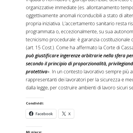
organizzative immediate (es. allontanamento temp
oggettivamente anomali riconducibili a stato di alt
propria iniziativa. L’accertamento sanitario resta 
programmata o, eccezionalmente, su sua autonoma val
tecnicismo procedurale: è garanzia costituzionale del
(art. 15 Cost.). Come ha affermato la Corte di Cas
può giustificare ingerenze arbitrarie nella sfera pe
secondo il principio di proporzionalità, privilegia
protettiva
». In un contesto lavorativo sempre più at
rappresentanti dei lavoratori per la sicurezza e medi
dalla legge, per costruire ambienti di lavoro sicuri s
Condividi:
Facebook
X
Mi piace: