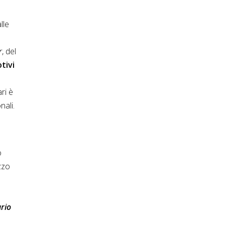
lle
r
, del
tivi
ri è
nali.
o
zzo
ario