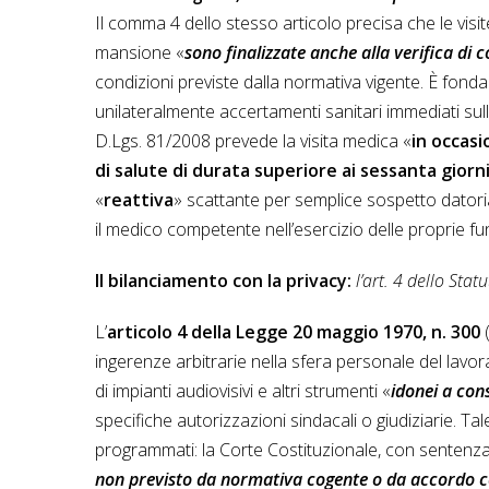
Il comma 4 dello stesso articolo precisa che le vis
mansione «
sono finalizzate anche alla verifica di 
condizioni previste dalla normativa vigente. È fond
unilateralmente accertamenti sanitari immediati sul
D.Lgs. 81/2008 prevede la visita medica «
in occasi
di salute di durata superiore ai sessanta giorn
«
reattiva
» scattante per semplice sospetto datoria
il medico competente nell’esercizio delle proprie fun
Il bilanciamento con la privacy:
l’art. 4 dello Stat
L’
articolo 4 della Legge 20 maggio 1970, n. 300
(
ingerenze arbitrarie nella sfera personale del lavor
di impianti audiovisivi e altri strumenti «
idonei a cons
specifiche autorizzazioni sindacali o giudiziarie. Ta
programmati: la Corte Costituzionale, con sentenza
non previsto da normativa cogente o da accordo coll