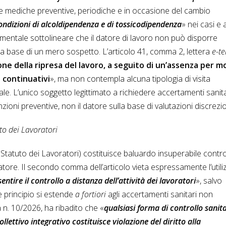
ite mediche preventive, periodiche e in occasione del cambio
condizioni di alcoldipendenza e di tossicodipendenza
» nei casi e a
amentale sottolineare che il datore di lavoro non può disporre
la base di un mero sospetto. L’articolo 41, comma 2, lettera
e-te
one della ripresa del lavoro, a seguito di un’assenza per mo
i continuativi
», ma non contempla alcuna tipologia di visita
le. L’unico soggetto legittimato a richiedere accertamenti sanita
zioni preventive, non il datore sulla base di valutazioni discrezio
uto dei Lavoratori
Statuto dei Lavoratori) costituisce baluardo insuperabile contr
atore. Il secondo comma dell’articolo vieta espressamente l’utili
entire il controllo a distanza dell’attività dei lavoratori
», salvo
le principio si estende
a fortiori
agli accertamenti sanitari non
 n. 10/2026, ha ribadito che «
qualsiasi forma di controllo sanit
ettivo integrativo costituisce violazione del diritto alla