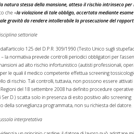
la natura stessa della mansione, atteso il rischio intrinseco per 
to che «
la violazione di tale obbligo, accertata mediante esame
tale gravità da rendere intollerabile la prosecuzione del rappor
isciplina settoriale
 dall’articolo 125 del D.P.R. 309/1990 (Testo Unico sugli stupefac
 – la normativa prevede controlli periodici obbligatori per l’asse
nsioni ad alto rischio infortunistico (autisti professionali, oper
) per le quali il medico competente effettua screening tossicologi
 di rischio. Tali controlli, tuttavia, non possono essere attivati
-Regioni del 18 settembre 2008 ha definito procedure operative
 Ser.D.) scatta solo in presenza di esito positivo allo screening
to della sorveglianza programmata, non su richiesta del datore.
ussola interpretativa
idenzia un principio cardine: il datore di lavoro può adottare m