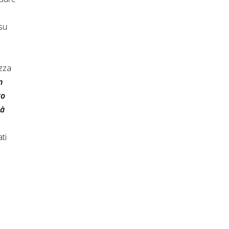
 su
ezza
n
to
tà
ti