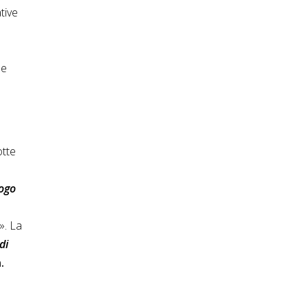
tive
 e
otte
uogo
». La
di
.