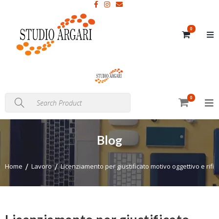
0
0
Blog
Home
Lavoro
Licenziamento per giustificato motivo oggettivo e rifiut