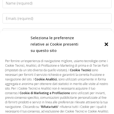
Seleziona le preferenze
relative ai Cookie presenti
su questo sito
Salva il mio nome, email e sito web in questo browser per la
prossima volta che commento.
Per fornire un'esperienza di navigazione migliore, usiamo tecnologie come i
Cookie Tecnici, Analitici, di Profilazione e Marketing di prima e di Terze Parti
(impostati da un sito diverso da quello visitato). I
Cookie Tecnici
sono
necessari per fornirti il servizio richiesto e garantirti la corretta fruizione e
navigazione del sito. I
Cookie Analitici
, sono utilizzati unicamente in forma
aggregata e anonima per ottenere dati statistici in merito alle visite al nostro
sito. Per i Cookie Tecnici e Analitici non è necessario acquisire il tuo
consenso.I
Cookie di Marketing e Profilazione
sono utilizzati per inviarti,
previo consenso specifico, comunicazioni pubblicitarie personalizzate al fine
di fornirti prodotti e servizi in linea alle preferenze rilevate attraverso la tua
navigazione. Cliccando su "
Rifiuta tutti
" rifiuterai tutti i Cookie per i quali è
necessario il tuo consenso, ad esclusione dei Cookie Tecnici e Cookie Analitici.