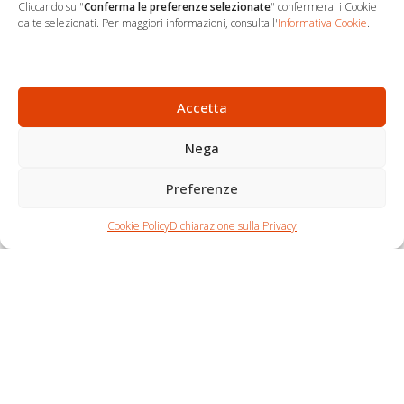
Cliccando su "
Conferma le preferenze selezionate
" confermerai i Cookie
…
Sede Operativa
da te selezionati. Per maggiori informazioni, consulta l'
Informativa Cookie
.
via Marco Decumio, 19 -
Roma
06 9522 7890
Accetta
info@studioargari.it
Nega
P.I. 17504191002
Preferenze
Newsletter
Chi siamo
Carrello
Seguici
Cookie Policy
Dichiarazione sulla Privacy
Contatti
Shop
Per non perdere
nemmeno un'opportunità,
iscriviti.