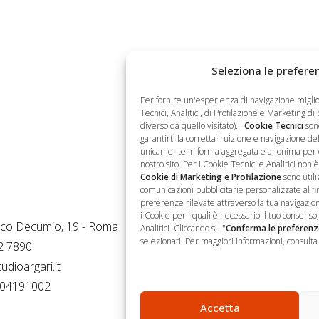
Seleziona le preferen
Per fornire un'esperienza di navigazione migli
Tecnici, Analitici, di Profilazione e Marketing di
diverso da quello visitato). I
Cookie Tecnici
sono
garantirti la corretta fruizione e navigazione del 
unicamente in forma aggregata e anonima per otte
nostro sito. Per i Cookie Tecnici e Analitici non 
Cookie di Marketing e Profilazione
sono utili
Operativa
Newsletter
comunicazioni pubblicitarie personalizzate al fine
preferenze rilevate attraverso la tua navigazion
i Cookie per i quali è necessario il tuo consens
Per non perdere nemmeno
rco Decumio, 19 - Roma
Analitici. Cliccando su "
Conferma le preferenz
selezionati. Per maggiori informazioni, consulta 
un'opportunità, iscriviti.
2 7890
udioargari.it
7504191002
Accetta