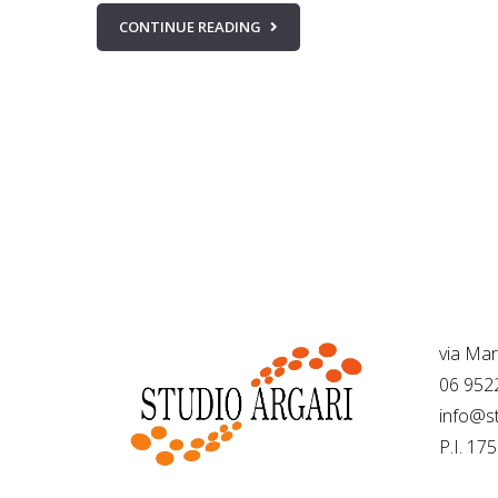
CONTINUE READING
…
Sede 
via Ma
06 952
info@st
P.I. 1