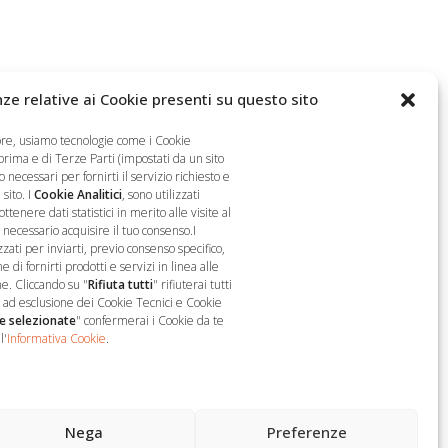
ze relative ai Cookie presenti su questo sito
ore, usiamo tecnologie come i Cookie
 prima e di Terze Parti (impostati da un sito
 necessari per fornirti il servizio richiesto e
sito. I
Cookie Analitici
, sono utilizzati
nere dati statistici in merito alle visite al
è necessario acquisire il tuo consenso.I
zzati per inviarti, previo consenso specifico,
 di fornirti prodotti e servizi in linea alle
Seguici
e. Cliccando su "
Rifiuta tutti
" rifiuterai tutti
o, ad esclusione dei Cookie Tecnici e Cookie
e selezionate
" confermerai i Cookie da te
l'
Informativa Cookie
.
Nega
Preferenze