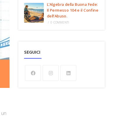
L’Algebra della Buona Fede:
Il Permesso 104 e il Confine
dell’Abuso.
/
0 COMMENTI
SEGUICI
i un