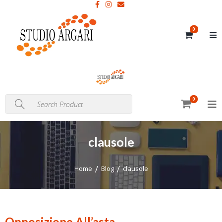
0
0
clausole
Home
Blog
clausole
Opposizione All’asta