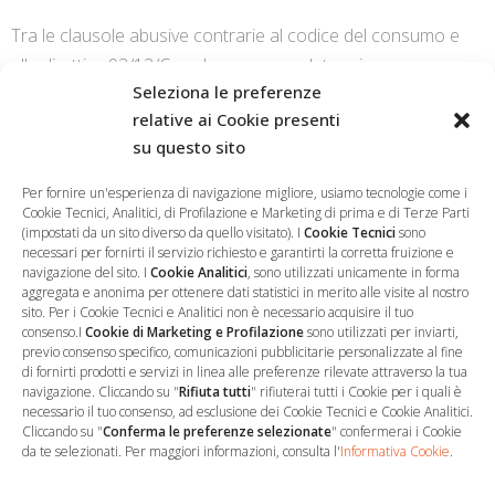
Tra le clausole abusive contrarie al codice del consumo e
alla direttiva 93/13/Cee che possono determinare
Seleziona le preferenze
l’illegittimità del debito.
relative ai Cookie presenti
su questo sito
CONTINUE READING
Per fornire un'esperienza di navigazione migliore, usiamo tecnologie come i
Cookie Tecnici, Analitici, di Profilazione e Marketing di prima e di Terze Parti
(impostati da un sito diverso da quello visitato). I
Cookie Tecnici
sono
necessari per fornirti il servizio richiesto e garantirti la corretta fruizione e
navigazione del sito. I
Cookie Analitici
, sono utilizzati unicamente in forma
aggregata e anonima per ottenere dati statistici in merito alle visite al nostro
sito. Per i Cookie Tecnici e Analitici non è necessario acquisire il tuo
consenso.I
Cookie di Marketing e Profilazione
sono utilizzati per inviarti,
previo consenso specifico, comunicazioni pubblicitarie personalizzate al fine
…
Sede Operativa
di fornirti prodotti e servizi in linea alle preferenze rilevate attraverso la tua
navigazione. Cliccando su "
Rifiuta tutti
" rifiuterai tutti i Cookie per i quali è
necessario il tuo consenso, ad esclusione dei Cookie Tecnici e Cookie Analitici.
via Marco Decumio, 19 -
Cliccando su "
Conferma le preferenze selezionate
" confermerai i Cookie
Roma
da te selezionati. Per maggiori informazioni, consulta l'
Informativa Cookie
.
06 9522 7890